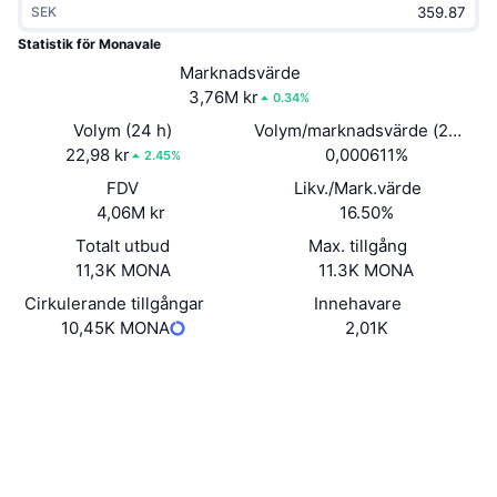
SEK
Trendande
Krypto-ETF:er
Skola
CMC MCP
Statistik för Monavale
Nytt
Marknadsvärde
Bitcoin ETF:er
x402
Nyheter
3,76M kr
0.34%
Krypto
Ethereum ETF:er
Volym (24 h)
Volym/marknadsvärde (24h)
Akademi
22,98 kr
0,000611%
2.45%
Politik
FDV
Likv./Mark.värde
Teknisk analys
Analys
4,06M kr
16.50%
Sport
Totalt utbud
Max. tillgång
RSI
Videor
11,3K MONA
11.3K MONA
Finans
MACD
Cirkulerande tillgångar
Innehavare
Ordlista
10,45K MONA
2,01K
Teknik
Webbplats
Website
Derivat
Kampanjer
Sociala medier
NFT
Översikt
Airdrops
Kontrakt
0x275f...D9412A
3.1
Betyg (CertiK)
Övergripande NFT-statistik
Likvidationer
Diamantbelöningar
Explorers
etherscan.io