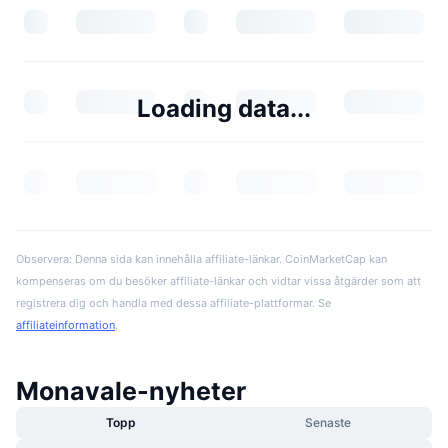
Loading data...
Observera: Denna sida kan innehålla affiliate-länkar. CoinMarketCap kan
kompenseras om du besöker affiliate-länkar och vidtar vissa åtgärder som att
registrera dig och handla med dessa affiliate-plattformar. Se
affiliateinformation
.
Monavale-nyheter
Topp
Senaste