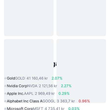
Populära tillgångar från den
verkliga världen
Gold
GOLD
41 160,46 kr
2.07%
Nvidia Corp
NVDA
2 121,56 kr
2.27%
Apple Inc.
AAPL
2 969,49 kr
0.29%
Alphabet Inc Class A
GOOGL
3 363,7 kr
0.96%
Microsoft Corp
MSFT
4 735,41 kr
0.03%