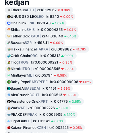
kedjan
Ethereum
ETH
kr18,129.67
0.06%
UNUS SED LEO
LEO
kr92.10
0.00%
Chainlink
LINK
kr78.43
1.02%
Shiba Inu
SHIB
kr0.00004355
1.04%
Tether Gold
XAUt
kr41,038.49
0.10%
Bazaars
BZR
kr598.11
0.09%
Hakka.Finance
HAKKA
kr0.009882
41.76%
Orbit Chain
ORC
kr0.005312
0.00%
Trog
TROG
kr0.000009221
0.35%
Nitro
NITRO
kr0.000008545
2.83%
Mintlayer
ML
kr0.05794
0.58%
Baby Pepe
BABYPEPE
kr0.000009008
1.12%
BasedAI
BASEDAI
kr0.1151
5.69%
bitsCrunch
BCUT
kr0.006513
0.83%
Persistence One
XPRT
kr0.01775
3.65%
Wat
WAT
kr0.000002226
1.09%
PEAKDEFI
PEAK
kr0.0005909
1.10%
LightLink
LL
kr0.01142
0.01%
Kaizen Finance
KZEN
kr0.002225
0.05%