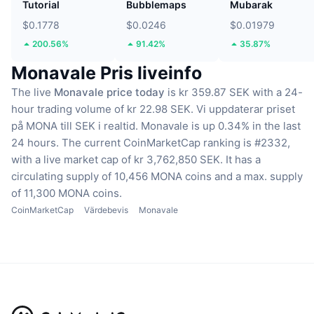
Tutorial
Bubblemaps
Mubarak
$0.1778
$0.0246
$0.01979
200.56%
91.42%
35.87%
Monavale Pris liveinfo
The live
Monavale price today
is kr 359.87 SEK with a 24-
hour trading volume of kr 22.98 SEK.
Vi uppdaterar priset
på MONA till SEK i realtid.
Monavale is up 0.34% in the last
24 hours.
The current CoinMarketCap ranking is #2332,
with a live market cap of kr 3,762,850 SEK.
It has a
circulating supply of 10,456 MONA coins
and a max. supply
of 11,300 MONA coins.
CoinMarketCap
Värdebevis
Monavale