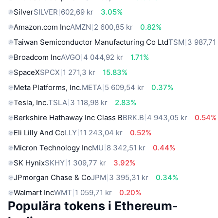
Silver
SILVER
602,69 kr
3.05%
Amazon.com Inc
AMZN
2 600,85 kr
0.82%
Taiwan Semiconductor Manufacturing Co Ltd
TSM
3 987,71
Broadcom Inc
AVGO
4 044,92 kr
1.71%
SpaceX
SPCX
1 271,3 kr
15.83%
Meta Platforms, Inc.
META
5 609,54 kr
0.37%
Tesla, Inc.
TSLA
3 118,98 kr
2.83%
Berkshire Hathaway Inc Class B
BRK.B
4 943,05 kr
0.54%
Eli Lilly And Co
LLY
11 243,04 kr
0.52%
Micron Technology Inc
MU
8 342,51 kr
0.44%
SK Hynix
SKHY
1 309,77 kr
3.92%
JPmorgan Chase & Co
JPM
3 395,31 kr
0.34%
Walmart Inc
WMT
1 059,71 kr
0.20%
Populära tokens i Ethereum-