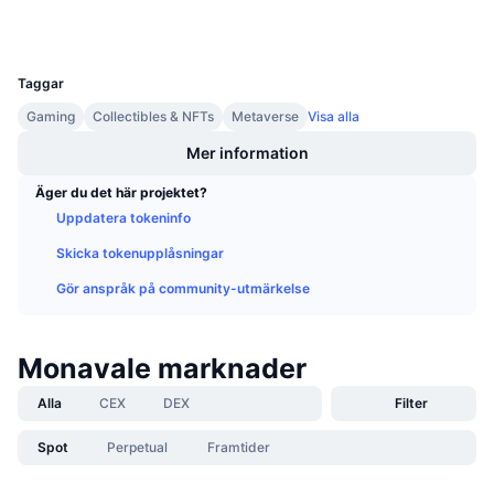
Wallets
Kommande försäljningar
Finansieringsräntor
Lär dig och tjäna
UCID
7866
Taggar
Kalendrar
Gaming
Collectibles & NFTs
Metaverse
Visa alla
Mer information
ICO-kalender
Äger du det här projektet?
Händelsekalender
Uppdatera tokeninfo
Skicka tokenupplåsningar
Gör anspråk på community-utmärkelse
Monavale marknader
Alla
CEX
DEX
Filter
Spot
Perpetual
Framtider