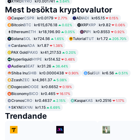
XYRO
XYRO
kr0.001741
3.64%
Mest besökta kryptovalutor
Casper
CSPR
kr0.0179
ADI
ADI
kr65.15
2.77%
0.15%
Bitcoin
BTC
kr615,676.18
XRP
XRP
kr9.82
0.02%
0.06%
Ethereum
ETH
kr18,196.90
Pi
PI
kr0.8553
0.05%
0.92%
Solana
SOL
kr724.56
Tutorial
TUT
kr1.72
1.65%
205.70%
Cardano
ADA
kr1.87
1.38%
PAX Gold
PAXG
kr41,217.53
0.20%
Hyperliquid
HYPE
kr514.52
0.48%
Audiera
BEAT
kr31.26
36.44%
Shiba Inu
SHIB
kr0.0000438
Sui
SUI
kr6.56
0.90%
0.51%
Zcash
ZEC
kr4,961.37
5.08%
Dogecoin
DOGE
kr0.6652
0.19%
Biconomy
BICO
kr0.465
16.17%
Cronos
CRO
kr0.4637
Kaspa
KAS
kr0.2516
2.15%
1.17%
SKYAI
SKYAI
kr1.15
6.69%
Trendande