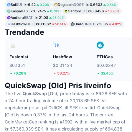
Sui
SUI
kr6.42
Dogecoin
DOGE
kr0.6603
0.20%
0.84%
Kaspa
KAS
kr0.2475
Canton
CC
kr0.8496
0.78%
10.95%
Audiera
BEAT
kr21.08
25.94%
Hashflow
HFT
kr0.1362
Ondo
ONDO
kr3.35
50.14%
4.82%
Trendande
Fusionist
Hashflow
ETHGas
$0.1351
$0.01434
$0.02347
76.26%
50.27%
32.45%
QuickSwap [Old] Pris liveinfo
The live
QuickSwap [Old] price today
is kr 86.28 SEK with
a 24-hour trading volume of kr 20,113.69 SEK.
Vi
uppdaterar priset på QUICK till SEK i realtid.
QuickSwap
[Old] is down 0.37% in the last 24 hours.
The current
CoinMarketCap ranking is #1092, with a live market cap of
kr 57,360,039 SEK.
It has a circulating supply of 664,838