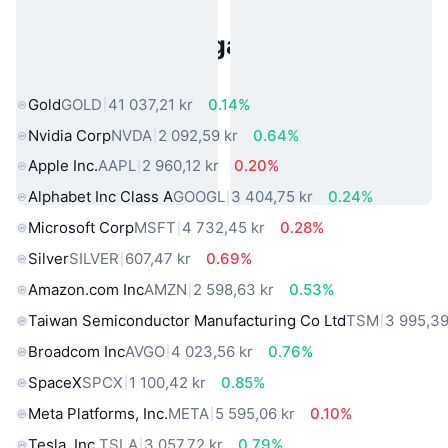
Populära tillgångar från den
verkliga världen
Gold
GOLD
41 037,21 kr
0.14%
Nvidia Corp
NVDA
2 092,59 kr
0.64%
Apple Inc.
AAPL
2 960,12 kr
0.20%
Alphabet Inc Class A
GOOGL
3 404,75 kr
0.24%
Microsoft Corp
MSFT
4 732,45 kr
0.28%
Silver
SILVER
607,47 kr
0.69%
Amazon.com Inc
AMZN
2 598,63 kr
0.53%
Taiwan Semiconductor Manufacturing Co Ltd
TSM
3 995,39
Broadcom Inc
AVGO
4 023,56 kr
0.76%
SpaceX
SPCX
1 100,42 kr
0.85%
Meta Platforms, Inc.
META
5 595,06 kr
0.10%
Tesla, Inc.
TSLA
3 057,72 kr
0.79%