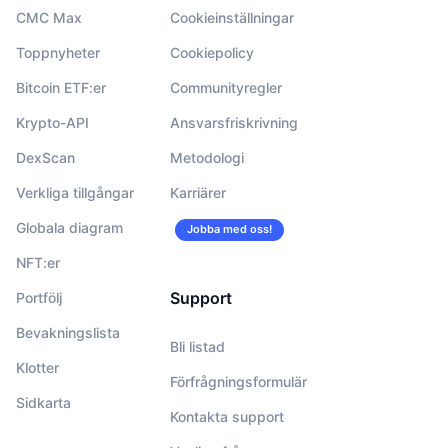
CMC Max
Cookieinställningar
Toppnyheter
Cookiepolicy
Bitcoin ETF:er
Communityregler
Krypto-API
Ansvarsfriskrivning
DexScan
Metodologi
Verkliga tillgångar
Karriärer
Globala diagram
Jobba med oss!
NFT:er
Support
Portfölj
Bevakningslista
Bli listad
Klotter
Förfrågningsformulär
Sidkarta
Kontakta support