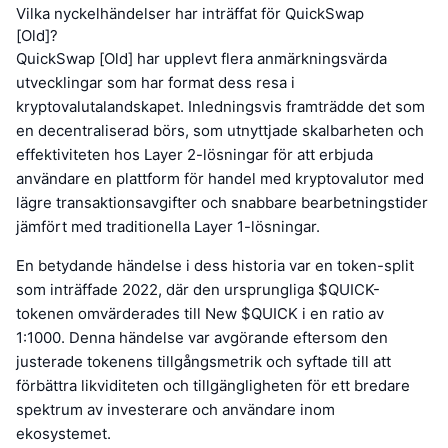
Vilka nyckelhändelser har inträffat för QuickSwap
[Old]?
QuickSwap [Old] har upplevt flera anmärkningsvärda
utvecklingar som har format dess resa i
kryptovalutalandskapet. Inledningsvis framträdde det som
en decentraliserad börs, som utnyttjade skalbarheten och
effektiviteten hos Layer 2-lösningar för att erbjuda
användare en plattform för handel med kryptovalutor med
lägre transaktionsavgifter och snabbare bearbetningstider
jämfört med traditionella Layer 1-lösningar.
En betydande händelse i dess historia var en token-split
som inträffade 2022, där den ursprungliga $QUICK-
tokenen omvärderades till New $QUICK i en ratio av
1:1000. Denna händelse var avgörande eftersom den
justerade tokenens tillgångsmetrik och syftade till att
förbättra likviditeten och tillgängligheten för ett bredare
spektrum av investerare och användare inom
ekosystemet.