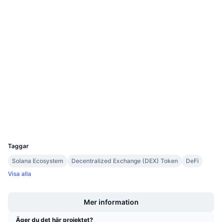
Kommande försäljningar
Webbplats
Website
Whitepaper
Finansieringsräntor
Lär dig och tjäna
Sociala medier
0x6c28...446f2f
Kontrakt
Kalendrar
4.1
Betyg (CertiK)
ICO-kalender
etherscan.io
Explorers
Händelsekalender
Wallets
UCID
8206
Taggar
Solana Ecosystem
Decentralized Exchange (DEX) Token
DeFi
Visa alla
Boost
Mer information
Äger du det här projektet?