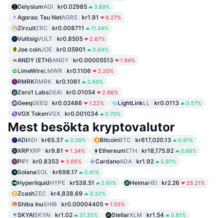
Delysium
AGI
kr0.02985
3.89%
Agoras: Tau Net
AGRS
kr1.91
6.27%
Zircuit
ZRC
kr0.008711
11.34%
Vultisig
VULT
kr0.8505
2.67%
Joe coin
JOE
kr0.05901
0.64%
ANDY (ETH)
ANDY
kr0.00005513
1.94%
LimeWire
LMWR
kr0.1106
2.20%
RMRK
RMRK
kr0.1061
3.94%
Zero1 Labs
DEAI
kr0.01054
2.66%
Geeq
GEEQ
kr0.02486
LightLink
LL
kr0.0113
1.22%
0.57%
VGX Token
VGX
kr0.001034
0.70%
Mest besökta kryptovalutor
ADI
ADI
kr65.37
Bitcoin
BTC
kr617,020.13
0.26%
0.91%
XRP
XRP
kr9.81
Ethereum
ETH
kr18,175.92
1.34%
0.66%
Pi
PI
kr0.8353
Cardano
ADA
kr1.92
3.65%
5.97%
Solana
SOL
kr698.17
0.41%
Hyperliquid
HYPE
kr538.51
Heima
HEI
kr2.26
2.61%
25.21%
Zcash
ZEC
kr4,838.69
3.32%
Shiba Inu
SHIB
kr0.00004405
1.55%
SKYAI
SKYAI
kr1.02
Stellar
XLM
kr1.54
31.35%
0.81%