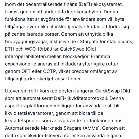
inom det decentraliserade finans (DeFi) ekosystemet,
främst genom att underlätta korskedjebyten. Denna
funktionalitet är avgörande för användare som vill byta
tillgångar över olika blockkedjenätverk utan att förlita sig
på centraliserade börser. Genom att utnyttja olika
brobyggningsvägar, inklusive de i Stargate för stablecoins,
ETH och WOO, förbättrar QuickSwap [Old]
interoperabiliteten mellan blockkedjor. Framtida
expansioner planeras att inkludera ytterligare rutter
genom OFT eller CCTP, vilket breddar omfånget av
tillgängliga korskedjetransaktioner.
Utöver sin roll i korskedjebyten fungerar QuickSwap [Old]
som ett automatiserat DeFi-likviditetsprotokoll. Denna
aspekt av plattformen möjliggör för användare att bli
likviditetsleverantörer, genom att bidra till de
likviditetspooler som är avgörande för funktionen hos
Automatiserade Marknads Skapare (AMMs). Genom att
delta som likviditetsleverantörer kan användare tjäna