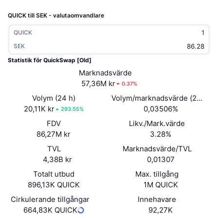
Trendande
Krypto-ETF:er
QUICK till SEK - valutaomvandlare
Skola
CMC MCP
Nytt
Bitcoin ETF:er
QUICK
x402
Nyheter
SEK
Krypto
Ethereum ETF:er
Statistik för QuickSwap [Old]
Akademi
Marknadsvärde
Politik
57,36M kr
0.37%
Teknisk analys
Analys
Volym (24 h)
Volym/marknadsvärde (24h)
Sport
20,11K kr
0,03506%
RSI
Videor
293.55%
FDV
Likv./Mark.värde
Finans
MACD
Ordlista
86,27M kr
3.28%
Teknik
TVL
Marknadsvärde/TVL
4,38B kr
0,01307
Derivat
Kampanjer
Totalt utbud
Max. tillgång
NFT
896,13K QUICK
1M QUICK
Översikt
Airdrops
Cirkulerande tillgångar
Innehavare
Övergripande NFT-statistik
Likvidationer
664,83K QUICK
92,27K
Diamantbelöningar