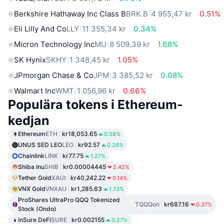
Berkshire Hathaway Inc Class B
BRK.B
4 955,47 kr
0.51%
Eli Lilly And Co
LLY
11 355,34 kr
0.34%
Micron Technology Inc
MU
8 509,39 kr
1.68%
SK Hynix
SKHY
1 348,45 kr
1.05%
JPmorgan Chase & Co
JPM
3 385,52 kr
0.08%
Walmart Inc
WMT
1 056,96 kr
0.66%
Populära tokens i Ethereum-
kedjan
Ethereum
ETH
kr18,053.65
0.58%
UNUS SED LEO
LEO
kr92.57
0.26%
Chainlink
LINK
kr77.75
1.27%
Shiba Inu
SHIB
kr0.00004445
2.42%
Tether Gold
XAUt
kr40,242.22
0.14%
VNX Gold
VNXAU
kr1,285.63
1.73%
ProShares UltraPro QQQ Tokenized
TQQQon
kr687.16
0.37%
Stock (Ondo)
inSure DeFi
SURE
kr0.002155
0.27%