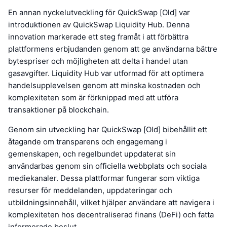
En annan nyckelutveckling för QuickSwap [Old] var
introduktionen av QuickSwap Liquidity Hub. Denna
innovation markerade ett steg framåt i att förbättra
plattformens erbjudanden genom att ge användarna bättre
bytespriser och möjligheten att delta i handel utan
gasavgifter. Liquidity Hub var utformad för att optimera
handelsupplevelsen genom att minska kostnaden och
komplexiteten som är förknippad med att utföra
transaktioner på blockchain.
Genom sin utveckling har QuickSwap [Old] bibehållit ett
åtagande om transparens och engagemang i
gemenskapen, och regelbundet uppdaterat sin
användarbas genom sin officiella webbplats och sociala
mediekanaler. Dessa plattformar fungerar som viktiga
resurser för meddelanden, uppdateringar och
utbildningsinnehåll, vilket hjälper användare att navigera i
komplexiteten hos decentraliserad finans (DeFi) och fatta
informerade beslut.