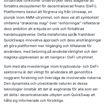
förbättrade funktioner understryker dess åtagande att
förbättra ekosystemet för decentraliserad finans (DeFi).
Plattformens beslut att förgrena sig från Uniswap, en
pionjär inom AMM-utrymmet, och dess val att symboliskt
omfamna "drakarnas magi" över "enhörningar" reflekterar
dess ambition att erbjuda en unik och förbättrad
handelsupplevelse. Detta metaforiska språk framhäver
QuickSwaps innovativa approach och dess ansträngningar
att göra plattformen mer tillgänglig och tilltalande för
användare, med betoning på användarvänlighet och den
magiska upplevelsen av att navigera i DeFi-utrymmet.
Som med alla investeringar inom kryptovaluta- och DeFi-
sektorerna är det viktigt för användare att genomföra
noggrann forskning och överväga de involverade riskerna.
Den dynamiska och utvecklande naturen av dessa
teknologier innebär att det är avgörande för alla som ser
att delta i decentraliserade utbyten som QuickSwap att
hålla sig informerade och försiktiga.