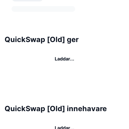
QuickSwap [Old] ger
Laddar...
QuickSwap [Old] innehavare
Laddar...