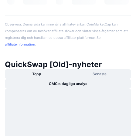
Observera: Denna sida kan innehålla affiliate-länkar. CoinMarketCap kan
kompenseras om du besöker affiliate-länkar och vidtar vissa åtgärder som att
registrera dig och handla med dessa affiliate-plattformar. Se
affiliateinformation
.
QuickSwap [Old]-nyheter
Topp
Senaste
CMC:s dagliga analys