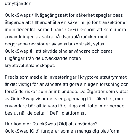
utnyttjanden.
QuickSwaps tillvägagångssätt för säkerhet speglar dess
åtagande att tillhandahålla en säker miljö för transaktioner
inom decentraliserad finans (DeFi). Genom att kombinera
användningen av säkra hårdvaruplånböcker med
noggranna revisioner av smarta kontrakt, syftar
QuickSwap till att skydda sina användare och deras
tillgångar från de utvecklande hoten i
kryptovalutalandskapet.
Precis som med alla investeringar i kryptovalutautrymmet
är det viktigt för användare att göra sin egen forskning och
förstå de risker som är inblandade. De åtgärder som vidtas
av QuickSwap visar dess engagemang för säkerhet, men
användare bör alltid vara försiktiga och fatta informerade
beslut när de deltar i DeFi-plattformar.
Hur kommer QuickSwap [Old] att användas?
QuickSwap [Old] fungerar som en mångsidig plattform