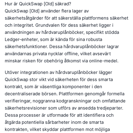
Hur är QuickSwap [Old] säkrad?
QuickSwap [Old] använder flera lager av
säkerhetsåtgärder för att säkerställa plattformens säkerhet
och integritet. Grundvalen för dess säkerhet ligger i
användningen av hårdvaruplånböcker, specifikt stödda
Ledger-enheter, som är kända för sina robusta
säkerhetsfunktioner. Dessa hårdvaruplånböcker lagrar
användarnas privata nycklar offline, vilket avsevärt
minskar risken för obehörig åtkomst via online-medel.
Utöver integrationen av hårdvaruplånböcker lägger
QuickSwap stor vikt vid säkerheten för dess smarta
kontrakt, som är väsentliga komponenter i den
decentraliserade börsen. Plattformen genomgår formella
verifieringar, noggranna kodgranskningar och omfattande
säkerhetsrevisioner som utförs av ansedda tredjeparter.
Dessa processer är utformade för att identifiera och
åtgärda potentiella sårbarheter inom de smarta
kontrakten, vilket skyddar plattformen mot möjliga