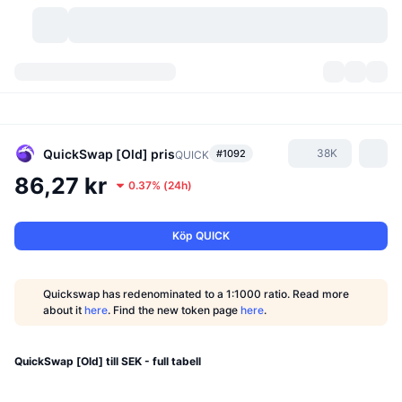
Kryptovalutor
Instrumentpaneler
Kryptovalutor
DexScan
Marknader
Rankningar
QuickSwap [Old]
pris
38K
#1092
QUICK
86,27 kr
0.37%
(
24h
)
Signaler
Börser
Kategorier
New
Marknadsöversikt
Trendar
Community
Historiska ögonblicksbilder
Spotmarknad
Centraliserade börser
Köp QUICK
Ny
Feed
API
Tokenupplåsningar
Antal kryptovalutor
Spot
Quickswap has redenominated to a 1:1000 ratio. Read more
about it
here
. Find the new token page
here
.
Vinnare
Ämnen
Avkastning
Produkter
Bitcoins kassor
Derivat
API
Meme-utforskare
QuickSwap [Old] till SEK - full tabell
Lives
Verkliga tillgångar
BNBs kassor
Produkter
Krypto-API
Decentraliserade börser