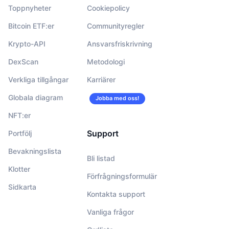
Toppnyheter
Cookiepolicy
Bitcoin ETF:er
Communityregler
Krypto-API
Ansvarsfriskrivning
DexScan
Metodologi
Verkliga tillgångar
Karriärer
Globala diagram
Jobba med oss!
NFT:er
Support
Portfölj
Bevakningslista
Bli listad
Klotter
Förfrågningsformulär
Sidkarta
Kontakta support
Vanliga frågor