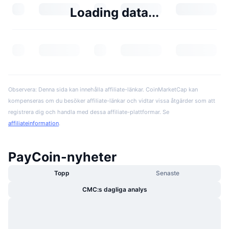
Loading data...
Observera: Denna sida kan innehålla affiliate-länkar. CoinMarketCap kan
kompenseras om du besöker affiliate-länkar och vidtar vissa åtgärder som att
registrera dig och handla med dessa affiliate-plattformar. Se
affiliateinformation
.
PayCoin-nyheter
Topp
Senaste
CMC:s dagliga analys