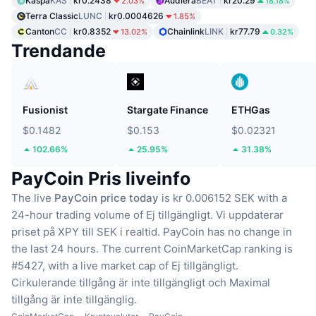
Kaspa
KAS
kr0.2438
Audiera
BEAT
kr20.29
2.03%
18.18%
Terra Classic
LUNC
kr0.0004626
1.85%
Canton
CC
kr0.8352
Chainlink
LINK
kr77.79
13.02%
0.32%
Trendande
Fusionist
Stargate Finance
ETHGas
$0.1482
$0.153
$0.02321
102.66%
25.95%
31.38%
PayCoin Pris liveinfo
The live
PayCoin price today
is kr 0.006152 SEK with a
24-hour trading volume of Ej tillgängligt.
Vi uppdaterar
priset på XPY till SEK i realtid.
PayCoin has no change in
the last 24 hours.
The current CoinMarketCap ranking is
#5427, with a live market cap of Ej tillgängligt.
Cirkulerande tillgång är inte tillgängligt
och Maximal
tillgång är inte tillgänglig.