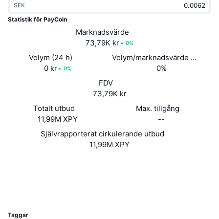
SEK
Trendande
Krypto-ETF:er
Skola
CMC MCP
Statistik för PayCoin
Nytt
Marknadsvärde
Bitcoin ETF:er
x402
Nyheter
73,79K kr
0%
Krypto
Ethereum ETF:er
Volym (24 h)
Volym/marknadsvärde (24h)
Akademi
0 kr
0%
0%
Politik
FDV
Teknisk analys
Analys
73,79K kr
Sport
Totalt utbud
Max. tillgång
RSI
Videor
11,99M XPY
--
Finans
MACD
Självrapporterat cirkulerande utbud
Ordlista
11,99M XPY
Teknik
Webbplats
Website
Derivat
Kampanjer
2.8
Betyg (CertiK)
NFT
Explorers
ledger.paycoin.com
Översikt
Airdrops
UCID
764
Övergripande NFT-statistik
Likvidationer
Diamantbelöningar
Taggar