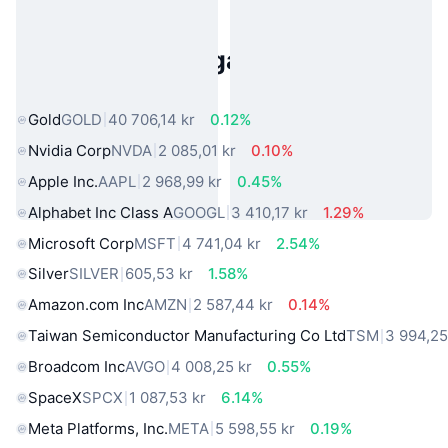
Populära tillgångar från den
verkliga världen
Gold
GOLD
40 706,14 kr
0.12%
Nvidia Corp
NVDA
2 085,01 kr
0.10%
Apple Inc.
AAPL
2 968,99 kr
0.45%
Alphabet Inc Class A
GOOGL
3 410,17 kr
1.29%
Microsoft Corp
MSFT
4 741,04 kr
2.54%
Silver
SILVER
605,53 kr
1.58%
Amazon.com Inc
AMZN
2 587,44 kr
0.14%
Taiwan Semiconductor Manufacturing Co Ltd
TSM
3 994,25
Broadcom Inc
AVGO
4 008,25 kr
0.55%
SpaceX
SPCX
1 087,53 kr
6.14%
Meta Platforms, Inc.
META
5 598,55 kr
0.19%