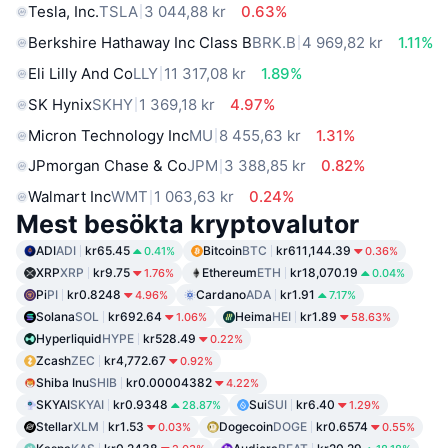
Tesla, Inc.
TSLA
3 044,88 kr
0.63%
Berkshire Hathaway Inc Class B
BRK.B
4 969,82 kr
1.11%
Eli Lilly And Co
LLY
11 317,08 kr
1.89%
SK Hynix
SKHY
1 369,18 kr
4.97%
Micron Technology Inc
MU
8 455,63 kr
1.31%
JPmorgan Chase & Co
JPM
3 388,85 kr
0.82%
Walmart Inc
WMT
1 063,63 kr
0.24%
Mest besökta kryptovalutor
ADI
ADI
kr65.45
Bitcoin
BTC
kr611,144.39
0.41%
0.36%
XRP
XRP
kr9.75
Ethereum
ETH
kr18,070.19
1.76%
0.04%
Pi
PI
kr0.8248
Cardano
ADA
kr1.91
4.96%
7.17%
Solana
SOL
kr692.64
Heima
HEI
kr1.89
1.06%
58.63%
Hyperliquid
HYPE
kr528.49
0.22%
Zcash
ZEC
kr4,772.67
0.92%
Shiba Inu
SHIB
kr0.00004382
4.22%
SKYAI
SKYAI
kr0.9348
Sui
SUI
kr6.40
28.87%
1.29%
Stellar
XLM
kr1.53
Dogecoin
DOGE
kr0.6574
0.03%
0.55%