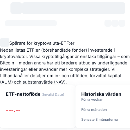
Kryptovalutor
Instrumentpaneler
Kryptovalutor
Spårare för kryptovaluta-ETF:er
DexScan
Marknader
Rankningar
Nedan listas ETF:er (börshandlade fonder) investerade i
kryptovalutor. Vissa kryptotillgångar är enstaka tillgångar – som
Signaler
Börser
Kategorier
New
Marknadsöversikt
Bitcoin – medan andra har ett bredare utbud av underliggande
investeringar eller använder mer komplexa strategier. Vi
Trendar
tillhandahåller detaljer om in- och utflöden, förvaltat kapital
Community
Historiska ögonblicksbilder
Spotmarknad
Centraliserade börser
(AUM) och substansvärde (NAV).
Ny
Feed
API
Tokenupplåsningar
Antal kryptovalutor
Spot
ETF-nettoflöde
Historiska värden
(
Invalid Date
)
Förra veckan
Vinnare
Ämnen
Avkastning
Produkter
Bitcoins kassor
Derivat
API
---.--
Förra månaden
Meme-utforskare
Lives
Verkliga tillgångar
BNBs kassor
Produkter
Krypto-API
Senaste 3 månaderna
Decentraliserade börser