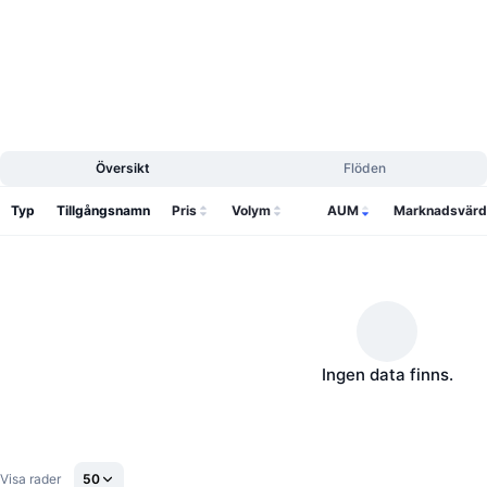
Kommande försäljningar
Finansieringsräntor
Lär dig och tjäna
Kalendrar
ICO-kalender
Översikt
Flöden
Händelsekalender
Typ
Tillgångsnamn
Pris
Volym
AUM
Marknadsvärd
Ingen data finns.
Visa rader
50