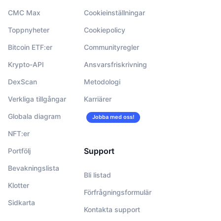
CMC Max
Cookieinställningar
Toppnyheter
Cookiepolicy
Bitcoin ETF:er
Communityregler
Krypto-API
Ansvarsfriskrivning
DexScan
Metodologi
Verkliga tillgångar
Karriärer
Globala diagram
Jobba med oss!
NFT:er
Support
Portfölj
Bevakningslista
Bli listad
Klotter
Förfrågningsformulär
Sidkarta
Kontakta support