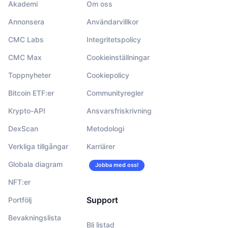
Akademi
Om oss
Annonsera
Användarvillkor
CMC Labs
Integritetspolicy
CMC Max
Cookieinställningar
Toppnyheter
Cookiepolicy
Bitcoin ETF:er
Communityregler
Krypto-API
Ansvarsfriskrivning
DexScan
Metodologi
Verkliga tillgångar
Karriärer
Globala diagram
Jobba med oss!
NFT:er
Support
Portfölj
Bevakningslista
Bli listad