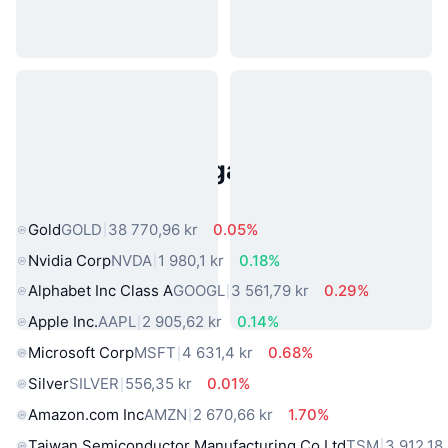
Populära tillgångar från den
verkliga världen
Gold
GOLD
38 770,96 kr
0.05%
Nvidia Corp
NVDA
1 980,1 kr
0.18%
Alphabet Inc Class A
GOOGL
3 561,79 kr
0.29%
Apple Inc.
AAPL
2 905,62 kr
0.14%
Microsoft Corp
MSFT
4 631,4 kr
0.68%
Silver
SILVER
556,35 kr
0.01%
Amazon.com Inc
AMZN
2 670,66 kr
1.70%
Taiwan Semiconductor Manufacturing Co Ltd
TSM
3 912,18 