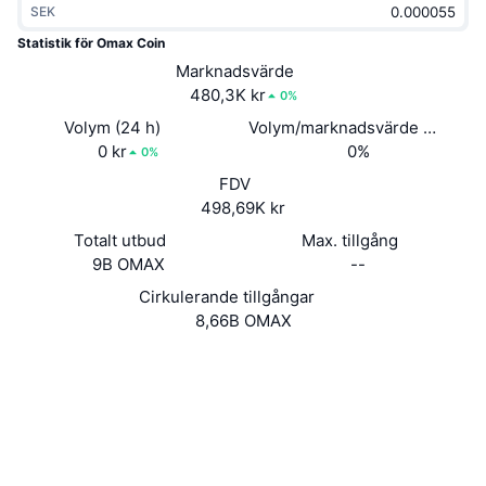
SEK
Trendande
Krypto-ETF:er
Skola
CMC MCP
Statistik för Omax Coin
Nytt
Marknadsvärde
Bitcoin ETF:er
x402
Nyheter
480,3K kr
0%
Krypto
Ethereum ETF:er
Volym (24 h)
Volym/marknadsvärde (24h)
Akademi
0 kr
0%
0%
Politik
FDV
Teknisk analys
Analys
498,69K kr
Sport
Totalt utbud
Max. tillgång
RSI
Videor
9B OMAX
--
Finans
MACD
Cirkulerande tillgångar
Ordlista
8,66B OMAX
Teknik
Webbplats
Website
Whitepaper
Derivat
Kampanjer
NFT
Sociala medier
Översikt
Airdrops
3.1
Betyg (CertiK)
Övergripande NFT-statistik
Likvidationer
Diamantbelöningar
omaxray.com
Explorers