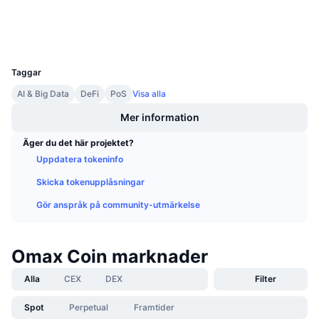
Kommande försäljningar
Finansieringsräntor
Lär dig och tjäna
Wallets
UCID
13916
Kalendrar
Taggar
AI & Big Data
DeFi
PoS
Visa alla
ICO-kalender
Mer information
Händelsekalender
Äger du det här projektet?
Uppdatera tokeninfo
Skicka tokenupplåsningar
Gör anspråk på community-utmärkelse
Omax Coin marknader
Alla
CEX
DEX
Filter
Spot
Perpetual
Framtider