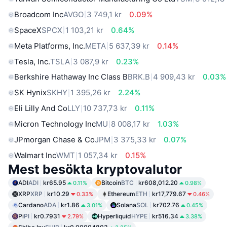
Broadcom Inc
AVGO
3 749,1 kr
0.09%
SpaceX
SPCX
1 103,21 kr
0.64%
Meta Platforms, Inc.
META
5 637,39 kr
0.14%
Tesla, Inc.
TSLA
3 087,9 kr
0.23%
Berkshire Hathaway Inc Class B
BRK.B
4 909,43 kr
0.03%
SK Hynix
SKHY
1 395,26 kr
2.24%
Eli Lilly And Co
LLY
10 737,73 kr
0.11%
Micron Technology Inc
MU
8 008,17 kr
1.03%
JPmorgan Chase & Co
JPM
3 375,33 kr
0.07%
Walmart Inc
WMT
1 057,34 kr
0.15%
Mest besökta kryptovalutor
ADI
ADI
kr65.95
Bitcoin
BTC
kr608,012.20
0.11%
0.98%
XRP
XRP
kr10.29
Ethereum
ETH
kr17,779.67
0.33%
0.46%
Cardano
ADA
kr1.86
Solana
SOL
kr702.76
3.01%
0.45%
Pi
PI
kr0.7931
Hyperliquid
HYPE
kr516.34
2.79%
3.38%