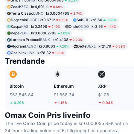
Shiba Inu
SHIB
kr0.00004803
3.25%
Zcash
ZEC
kr4,601.11
0.69%
Terra Classic
LUNC
kr0.0004765
2.74%
Dogecoin
DOGE
kr0.6712
Sui
SUI
kr6.60
0.13%
0.68%
Kaspa
KAS
kr0.2498
Ondo
ONDO
kr3.56
2.19%
1.44%
Pepe
PEPE
kr0.00002783
1.09%
Lorenzo Protocol
BANK
kr0.4138
2.23%
Algorand
ALGO
kr0.8663
DeXe
DEXE
kr21.79
7.20%
0.69%
Chainlink
LINK
kr78.32
1.80%
Trendande
Bitcoin
Ethereum
XRP
$63,545.84
$1,858.34
$1.08
0.29%
1.15%
0.94%
Omax Coin Pris liveinfo
The live
Omax Coin price today
is kr 0.000055 SEK with a
24-hour trading volume of Ej tillgängligt.
Vi uppdaterar