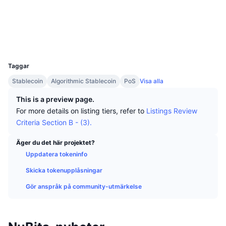
Topphandlare
Artiklar
Börsinflöden/utflöden
DEX API
Valutaomvandlare
Sociala medier
Topplistor
Spot
explorer.nubits.com
Sentiment
Explorers
Företag
Nyhetsbrev
Indikatorer
Trendande
Derivat
UCID
626
Priser
CMC Launch
Kommande
Index över rädsla & girighet.
Taggar
Resurser
CMC Labs
Stablecoin
Algorithmic Stablecoin
PoS
Visa alla
Nyligen tillagd
Index för altcoin-säsong
This is a preview page.
CMC Max
Vinnare & förlorare
Marknadscykelindikatorer
For more details on listing tiers, refer to
Listings Review
Dokumentation
Criteria Section B - (3).
Toppnyheter
Mest besökta
Bitcoin-dominans
Vanliga frågor
Äger du det här projektet?
Telegrambot
Communityns riktning
Uppdatera tokeninfo
CoinMarketCap 20 Index
AI-integrationer
Skicka tokenupplåsningar
Annonsera
Kedjerankning
CoinMarketCap 100 Index
Gör anspråk på community-utmärkelse
CMC Agent Hub
Prediktionsmarknader
ETF-flöden
Webbplatskomponenter
Marknadsplats för färdigheter