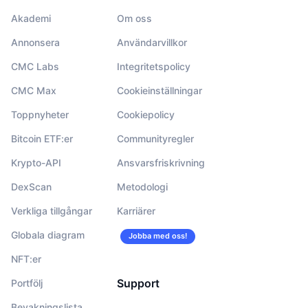
Akademi
Om oss
Annonsera
Användarvillkor
CMC Labs
Integritetspolicy
CMC Max
Cookieinställningar
Toppnyheter
Cookiepolicy
Bitcoin ETF:er
Communityregler
Krypto-API
Ansvarsfriskrivning
DexScan
Metodologi
Verkliga tillgångar
Karriärer
Globala diagram
Jobba med oss!
NFT:er
Support
Portfölj
Bevakningslista