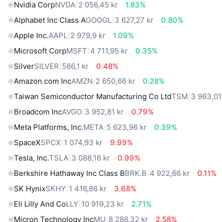
Nvidia Corp
NVDA
2 056,45 kr
1.83%
Alphabet Inc Class A
GOOGL
3 627,27 kr
0.80%
Apple Inc.
AAPL
2 979,9 kr
1.09%
Microsoft Corp
MSFT
4 711,95 kr
0.35%
Silver
SILVER
586,1 kr
0.48%
Amazon.com Inc
AMZN
2 650,66 kr
0.28%
Taiwan Semiconductor Manufacturing Co Ltd
TSM
3 963,01
Broadcom Inc
AVGO
3 952,81 kr
0.79%
Meta Platforms, Inc.
META
5 623,96 kr
0.39%
SpaceX
SPCX
1 074,93 kr
9.99%
Tesla, Inc.
TSLA
3 088,16 kr
0.99%
Berkshire Hathaway Inc Class B
BRK.B
4 922,66 kr
0.11%
SK Hynix
SKHY
1 416,86 kr
3.68%
Eli Lilly And Co
LLY
10 919,23 kr
2.71%
Micron Technology Inc
MU
8 286,32 kr
2.58%