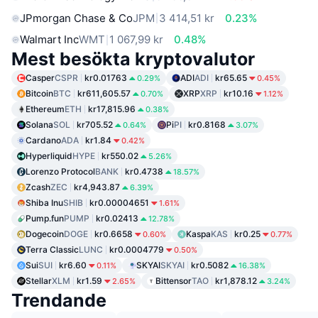
JPmorgan Chase & Co
JPM
3 414,51 kr
0.23%
Walmart Inc
WMT
1 067,99 kr
0.48%
Mest besökta kryptovalutor
Casper
CSPR
kr0.01763
ADI
ADI
kr65.65
0.29%
0.45%
Bitcoin
BTC
kr611,605.57
XRP
XRP
kr10.16
0.70%
1.12%
Ethereum
ETH
kr17,815.96
0.38%
Solana
SOL
kr705.52
Pi
PI
kr0.8168
0.64%
3.07%
Cardano
ADA
kr1.84
0.42%
Hyperliquid
HYPE
kr550.02
5.26%
Lorenzo Protocol
BANK
kr0.4738
18.57%
Zcash
ZEC
kr4,943.87
6.39%
Shiba Inu
SHIB
kr0.00004651
1.61%
Pump.fun
PUMP
kr0.02413
12.78%
Dogecoin
DOGE
kr0.6658
Kaspa
KAS
kr0.25
0.60%
0.77%
Terra Classic
LUNC
kr0.0004779
0.50%
Sui
SUI
kr6.60
SKYAI
SKYAI
kr0.5082
0.11%
16.38%
Stellar
XLM
kr1.59
Bittensor
TAO
kr1,878.12
2.65%
3.24%
Trendande