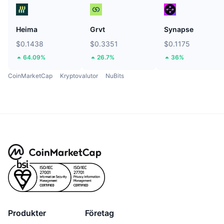
Heima
Grvt
Synapse
$0.1438
$0.3351
$0.1175
64.09%
26.7%
36%
CoinMarketCap
Kryptovalutor
NuBits
Produkter
Företag