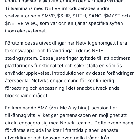
andra finansiella aktiviteter inom den virtuella världen.
Tillsammans med NETVR introducerades andra
spelvalutor som $MVP, $SHR, $LITH, $ANC, $MYST och
$NETVR WIGO, som var och en tjänar specifika syften
inom ekosystemet.
Förutom dessa utvecklingar har Netvrk genomgått flera
tokenswappar och förändringar i deras NFT-
stakingsystem. Dessa justeringar syftade till att optimera
plattformens funktionalitet och säkerställa en sömlös
användarupplevelse. Introduktionen av dessa förändringar
återspeglar Netvrks engagemang för kontinuerlig
förbättring och anpassning i det snabbt utvecklande
blockchainområdet.
En kommande AMA (Ask Me Anything)-session har
tillkännagivits, vilket ger gemenskapen en möjlighet att
direkt engagera sig med Netvrk-teamet. Detta evenemang
förväntas erbjuda insikter i framtida planer, senaste
utvecklingar och besvara eventuella frågor från