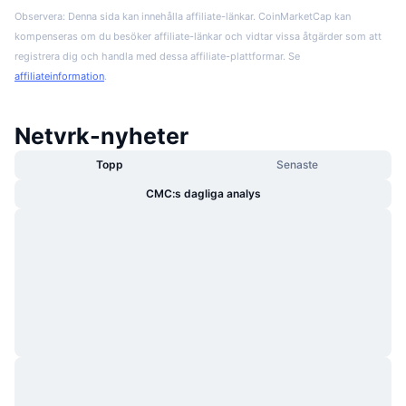
Observera: Denna sida kan innehålla affiliate-länkar. CoinMarketCap kan
kompenseras om du besöker affiliate-länkar och vidtar vissa åtgärder som att
registrera dig och handla med dessa affiliate-plattformar. Se
affiliateinformation
.
Netvrk-nyheter
Topp
Senaste
CMC:s dagliga analys