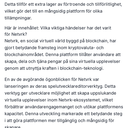
Detta tillför ett extra lager av förtroende och tillförlitlighet,
vilket gör det till en mångsidig plattform för olika
tillämpningar.
Här är innehållet: Vilka viktiga händelser har det varit
för Netvrk?
Netvrk, en social virtuell värld byggd på blockchain, har
gjort betydande framsteg inom kryptovaluta- och
blockchainområdet. Denna plattform tillåter användare att
skapa, dela och tjäna pengar på sina virtuella upplevelser
genom att utnyttja kraften i blockchain-teknologi.
En av de avgörande ögonblicken för Netvrk var
lanseringen av deras spelutvecklareditorverktyg. Detta
verktyg ger utvecklare möjlighet att skapa uppslukande
virtuella upplevelser inom Netvrk-ekosystemet, vilket
förbättrar användarengagemanget och utökar plattformens
kapacitet. Denna utveckling markerade ett betydande steg
i att göra plattformen mer tillgänglig och mångsidig för
skapare.