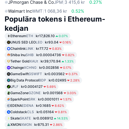
JPmorgan Chase & Co
JPM
3 415,6 kr
0.27%
Walmart Inc
WMT
1 068,36 kr
0.52%
Populära tokens i Ethereum-
kedjan
Ethereum
ETH
kr17,826.10
0.07%
UNUS SED LEO
LEO
kr93.04
0.16%
Chainlink
LINK
kr77.72
0.83%
Shiba Inu
SHIB
kr0.00004736
0.82%
Tether Gold
XAUt
kr39,170.94
1.33%
Chainge
XCHNG
kr0.002856
0.17%
GameSwift
GSWIFT
kr0.003562
0.37%
Big Data Protocol
BDP
kr0.02495
2.28%
LF
LF
kr0.0004127
5.69%
GameZone
GZONE
kr0.001568
3.03%
SparkPoint
SRK
kr0.0001011
1.57%
EDENA
EDENA
kr0.1685
8.62%
Coldstack
CLS
kr0.05164
0.81%
Skate
SKATE
kr0.008912
14.53%
XMON
XMON
kr875.31
2.86%