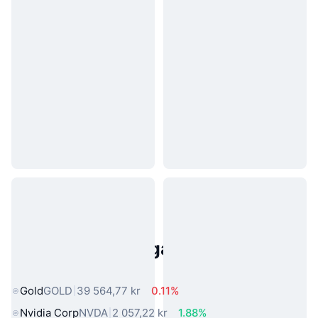
Populära tillgångar från den
verkliga världen
Gold
GOLD
39 564,77 kr
0.11%
Nvidia Corp
NVDA
2 057,22 kr
1.88%