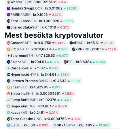
Wat
WAT
kr0.000002151
0.04%
Houdini Swap
LOCK
kr0.01002
21.26%
RMRK
RMRK
kr0.1026
0.37%
Zero1 Labs
DEAI
kr0.009926
3.35%
SharedStake
SGT
kr0.1019
0.37%
Mest besökta kryptovalutor
Casper
CSPR
kr0.01756
ADI
ADI
kr65.61
0.68%
0.30%
Bitcoin
BTC
kr610,891.48
XRP
XRP
kr10.14
0.64%
1.12%
Ethereum
ETH
kr17,825.53
0.47%
Solana
SOL
kr704.91
Pi
PI
kr0.8384
0.77%
5.38%
Cardano
ADA
kr1.87
0.24%
Hyperliquid
HYPE
kr544.91
4.13%
Lorenzo Protocol
BANK
kr0.4633
3.58%
Zcash
ZEC
kr4,925.95
6.19%
Shiba Inu
SHIB
kr0.00004661
1.58%
Pump.fun
PUMP
kr0.02376
11.44%
Dogecoin
DOGE
kr0.6647
0.78%
Kaspa
KAS
kr0.2491
2.31%
Terra Classic
LUNC
kr0.0004768
0.95%
Sui
SUI
kr6.60
SKYAI
SKYAI
kr0.4992
0.03%
13.69%