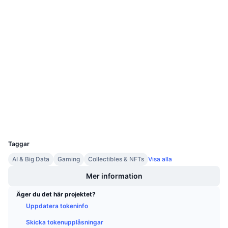
Sociala medier
Kommande försäljningar
Finansieringsräntor
Lär dig och tjäna
0x5249...114d10
Kontrakt
Kalendrar
3.8
Betyg (CertiK)
Audits
ICO-kalender
etherscan.io
Explorers
Händelsekalender
Wallets
UCID
9954
Taggar
AI & Big Data
Gaming
Collectibles & NFTs
Visa alla
Mer information
Äger du det här projektet?
Uppdatera tokeninfo
Skicka tokenupplåsningar