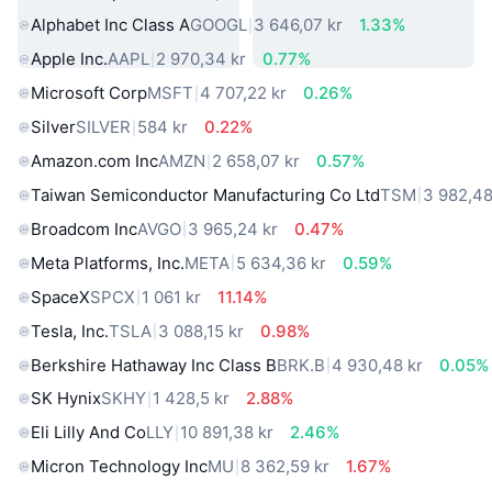
Alphabet Inc Class A
GOOGL
3 646,07 kr
1.33%
Apple Inc.
AAPL
2 970,34 kr
0.77%
Microsoft Corp
MSFT
4 707,22 kr
0.26%
Silver
SILVER
584 kr
0.22%
Amazon.com Inc
AMZN
2 658,07 kr
0.57%
Taiwan Semiconductor Manufacturing Co Ltd
TSM
3 982,48
Broadcom Inc
AVGO
3 965,24 kr
0.47%
Meta Platforms, Inc.
META
5 634,36 kr
0.59%
SpaceX
SPCX
1 061 kr
11.14%
Tesla, Inc.
TSLA
3 088,15 kr
0.98%
Berkshire Hathaway Inc Class B
BRK.B
4 930,48 kr
0.05%
SK Hynix
SKHY
1 428,5 kr
2.88%
Eli Lilly And Co
LLY
10 891,38 kr
2.46%
Micron Technology Inc
MU
8 362,59 kr
1.67%