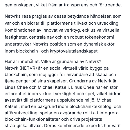
gemenskapen, vilket främjar transparens och förtroende.
Netvrks resa präglas av dessa betydande händelser, som
var och en bidrar till plattformens tillväxt och utveckling.
Kombinationen av innovativa verktyg, exklusiva virtuella
fastigheter, centrala nav och en robust tokenekonomi
understryker Netvrks position som en dynamisk aktör
inom blockchain- och kryptovalutalandskapet.
Här är innehållet: Vilka är grundarna av Netvrk?
Netvrk (NETVR) är en social virtuell värld byggd på
blockchain, som möjliggör för användare att skapa och
tjäna pengar på sina skapelser. Grundarna av Netvrk är
Linus Chee och Michael Katseli. Linus Chee har en stor
erfarenhet inom virtuell verklighet och spel, vilket bidrar
avsevärt till plattformens uppslukande miljö. Michael
Katseli, med en bakgrund inom blockchain-teknologi och
affärsutveckling, spelar en avgörande roll i att integrera
blockchain-funktionaliteter och driva projektets
strategiska tillväxt. Deras kombinerade expertis har varit