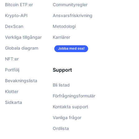
Bitcoin ETF:er
Communityregler
Krypto-API
Ansvarsfriskrivning
DexScan
Metodologi
Verkliga tillgångar
Karriärer
Globala diagram
Jobba med oss!
NFT:er
Support
Portfölj
Bevakningslista
Bli listad
Klotter
Förfrågningsformulär
Sidkarta
Kontakta support
Vanliga frågor
Ordlista