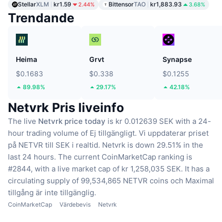
Stellar
XLM
kr1.59
Bittensor
TAO
kr1,883.93
2.44%
3.68%
Trendande
Heima
Grvt
Synapse
$0.1683
$0.338
$0.1255
89.98%
29.17%
42.18%
Netvrk Pris liveinfo
The live
Netvrk price today
is kr 0.012639 SEK with a 24-
hour trading volume of Ej tillgängligt.
Vi uppdaterar priset
på NETVR till SEK i realtid.
Netvrk is down 29.51% in the
last 24 hours.
The current CoinMarketCap ranking is
#2844, with a live market cap of kr 1,258,035 SEK.
It has a
circulating supply of 99,534,865 NETVR coins
och Maximal
tillgång är inte tillgänglig.
CoinMarketCap
Värdebevis
Netvrk