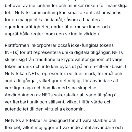
behovet av mellanhänder och minskar risken för mänskliga
fel. I Netvrk-sammanhang kan smarta kontrakt användas
för en mängd olika ändamål, såsom att hantera
egendomsrättigheter, underlätta transaktioner och
upprätthålla regler inom den virtuella världen.
Plattformen inkorporerar också icke-fungibla tokens
(NFTs) för att representera unika digitala tillgångar. NFTs
skiljer sig från traditionella kryptovalutor genom att varje
token är unik och inte kan bytas ut på en en-till-en-basis. I
Netvrk kan NFTs representera virtuell mark, föremål och
andra tillgångar, vilket gör det möjligt för användare att
verkligen äga och handla med sina skapelser.
Användningen av NFTs säkerställer att varje tillgång är
verifierbart unik och sällsynt, vilket tillför värde och
autenticitet till den virtuella ekonomin.
Netvrks arkitektur är designad för att vara skalbar och
flexibel, vilket möjliggör ett växande antal användare och