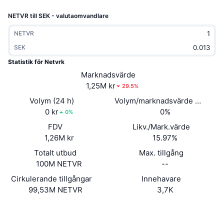
Trendande
Krypto-ETF:er
NETVR till SEK - valutaomvandlare
Skola
CMC MCP
Nytt
Bitcoin ETF:er
NETVR
x402
Nyheter
SEK
Krypto
Ethereum ETF:er
Statistik för Netvrk
Akademi
Marknadsvärde
Politik
1,25M kr
29.5%
Teknisk analys
Analys
Volym (24 h)
Volym/marknadsvärde (24h)
Sport
0 kr
0%
RSI
Videor
0%
FDV
Likv./Mark.värde
Finans
MACD
Ordlista
1,26M kr
15.97%
Teknik
Totalt utbud
Max. tillgång
100M NETVR
--
Derivat
Kampanjer
Cirkulerande tillgångar
Innehavare
NFT
99,53M NETVR
3,7K
Översikt
Airdrops
Övergripande NFT-statistik
Webbplats
Website
Whitepaper
Likvidationer
Diamantbelöningar