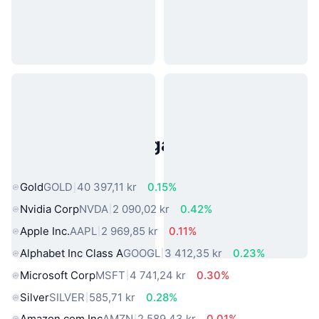
Populära tillgångar från den
verkliga världen
Gold
GOLD
40 397,11 kr
0.15%
Nvidia Corp
NVDA
2 090,02 kr
0.42%
Apple Inc.
AAPL
2 969,85 kr
0.11%
Alphabet Inc Class A
GOOGL
3 412,35 kr
0.23%
Microsoft Corp
MSFT
4 741,24 kr
0.30%
Silver
SILVER
585,71 kr
0.28%
Amazon.com Inc
AMZN
2 589,43 kr
0.01%