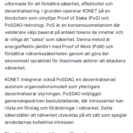
utformade för att förbättra säkerhet, effektivitet och
decentralisering. I grunden opererar KONET på en
blockchain som utnyttjar Proof of Stake (PoS) och
PoSDAO-teknologi. PoS är en konsensusmekanism där
validerare väljs baserat på antalet tokens de innehar och
är villiga att "satsa" som säkerhet. Denna metod är
energieffektiv jämfört med Proof of Work (PoW) och
förbättrar nätverkssäkerheten genom att göra det
ekonomiskt opraktiskt för illasinnade aktörer att attackera
nätverket.
KONET integrerar också PoSDAO, en decentraliserad
autonom organisationsmodell som ytterligare
decentraliserar styrningen. PoSDAO möjliggör
gemenskapsdriven beslutsfattande, där intressenter kan
rösta om förslag och förändringar i nätverket. Detta
säkerställer att nätverket utvecklas på ett sätt som speglar
användarnas kollektiva intressen.