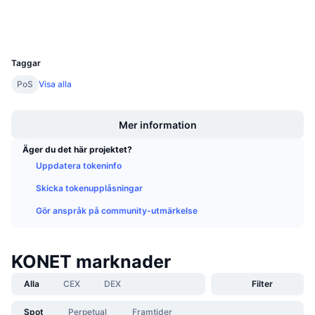
Explorers
konetexplorer.io
Kommande försäljningar
Wallets
Finansieringsräntor
Lär dig och tjäna
UCID
29724
Taggar
Kalendrar
PoS
Visa alla
ICO-kalender
Boost
Mer information
Händelsekalender
Äger du det här projektet?
Uppdatera tokeninfo
Skicka tokenupplåsningar
Gör anspråk på community-utmärkelse
KONET marknader
Alla
CEX
DEX
Filter
Spot
Perpetual
Framtider