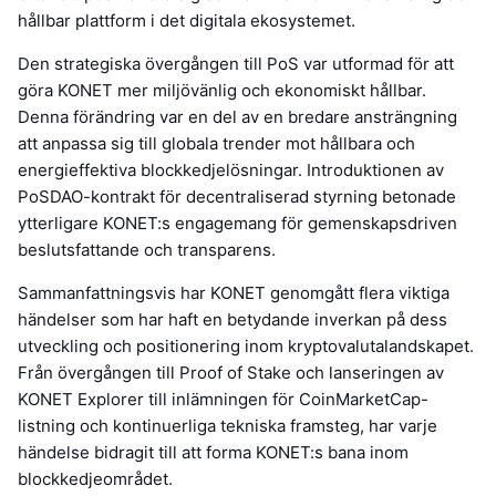
hållbar plattform i det digitala ekosystemet.
Den strategiska övergången till PoS var utformad för att
göra KONET mer miljövänlig och ekonomiskt hållbar.
Denna förändring var en del av en bredare ansträngning
att anpassa sig till globala trender mot hållbara och
energieffektiva blockkedjelösningar. Introduktionen av
PoSDAO-kontrakt för decentraliserad styrning betonade
ytterligare KONET:s engagemang för gemenskapsdriven
beslutsfattande och transparens.
Sammanfattningsvis har KONET genomgått flera viktiga
händelser som har haft en betydande inverkan på dess
utveckling och positionering inom kryptovalutalandskapet.
Från övergången till Proof of Stake och lanseringen av
KONET Explorer till inlämningen för CoinMarketCap-
listning och kontinuerliga tekniska framsteg, har varje
händelse bidragit till att forma KONET:s bana inom
blockkedjeområdet.