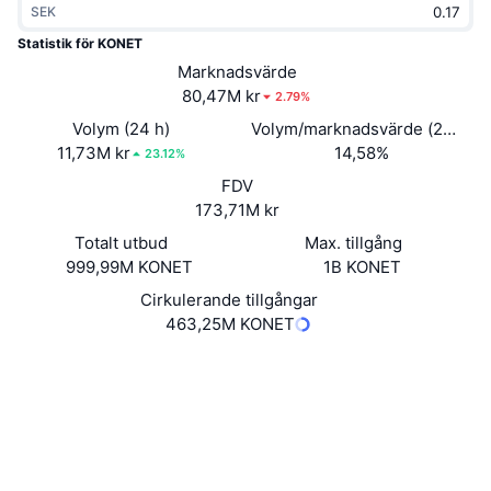
SEK
Trendande
Krypto-ETF:er
Skola
CMC MCP
Statistik för KONET
Nytt
Marknadsvärde
Bitcoin ETF:er
x402
Nyheter
80,47M kr
2.79%
Krypto
Ethereum ETF:er
Volym (24 h)
Volym/marknadsvärde (24h)
Akademi
11,73M kr
14,58%
23.12%
Politik
FDV
Teknisk analys
Analys
173,71M kr
Sport
Totalt utbud
Max. tillgång
RSI
Videor
999,99M KONET
1B KONET
Finans
MACD
Cirkulerande tillgångar
Ordlista
463,25M KONET
Teknik
Webbplats
Website
Whitepaper
Derivat
Kampanjer
NFT
Sociala medier
Översikt
Airdrops
Audits
Övergripande NFT-statistik
Likvidationer
Diamantbelöningar