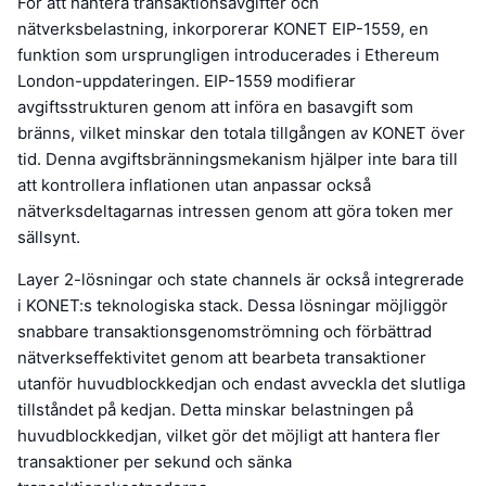
För att hantera transaktionsavgifter och
nätverksbelastning, inkorporerar KONET EIP-1559, en
funktion som ursprungligen introducerades i Ethereum
London-uppdateringen. EIP-1559 modifierar
avgiftsstrukturen genom att införa en basavgift som
bränns, vilket minskar den totala tillgången av KONET över
tid. Denna avgiftsbränningsmekanism hjälper inte bara till
att kontrollera inflationen utan anpassar också
nätverksdeltagarnas intressen genom att göra token mer
sällsynt.
Layer 2-lösningar och state channels är också integrerade
i KONET:s teknologiska stack. Dessa lösningar möjliggör
snabbare transaktionsgenomströmning och förbättrad
nätverkseffektivitet genom att bearbeta transaktioner
utanför huvudblockkedjan och endast avveckla det slutliga
tillståndet på kedjan. Detta minskar belastningen på
huvudblockkedjan, vilket gör det möjligt att hantera fler
transaktioner per sekund och sänka