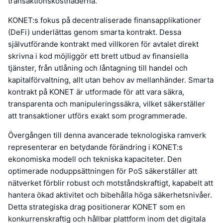
transaktionskostnaderna.
KONET:s fokus på decentraliserade finansapplikationer
(DeFi) underlättas genom smarta kontrakt. Dessa
självutförande kontrakt med villkoren för avtalet direkt
skrivna i kod möjliggör ett brett utbud av finansiella
tjänster, från utlåning och låntagning till handel och
kapitalförvaltning, allt utan behov av mellanhänder. Smarta
kontrakt på KONET är utformade för att vara säkra,
transparenta och manipuleringssäkra, vilket säkerställer
att transaktioner utförs exakt som programmerade.
Övergången till denna avancerade teknologiska ramverk
representerar en betydande förändring i KONET:s
ekonomiska modell och tekniska kapaciteter. Den
optimerade noduppsättningen för PoS säkerställer att
nätverket förblir robust och motståndskraftigt, kapabelt att
hantera ökad aktivitet och bibehålla höga säkerhetsnivåer.
Detta strategiska drag positionerar KONET som en
konkurrenskraftig och hållbar plattform inom det digitala