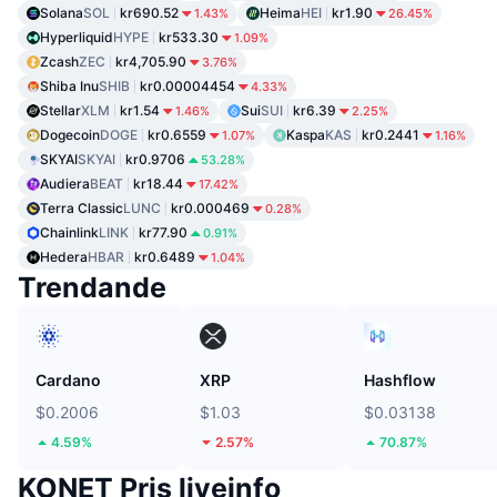
Solana
SOL
kr690.52
Heima
HEI
kr1.90
1.43%
26.45%
Hyperliquid
HYPE
kr533.30
1.09%
Zcash
ZEC
kr4,705.90
3.76%
Shiba Inu
SHIB
kr0.00004454
4.33%
Stellar
XLM
kr1.54
Sui
SUI
kr6.39
1.46%
2.25%
Dogecoin
DOGE
kr0.6559
Kaspa
KAS
kr0.2441
1.07%
1.16%
SKYAI
SKYAI
kr0.9706
53.28%
Audiera
BEAT
kr18.44
17.42%
Terra Classic
LUNC
kr0.000469
0.28%
Chainlink
LINK
kr77.90
0.91%
Hedera
HBAR
kr0.6489
1.04%
Trendande
Cardano
XRP
Hashflow
$0.2006
$1.03
$0.03138
4.59%
2.57%
70.87%
KONET Pris liveinfo