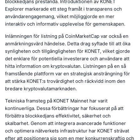
blockkedjans prestanda. Introduktionen av KONET
Explorer markerade ett steg framåt i transparens och
användarengagemang, vilket möjliggjorde en mer
interaktiv och informativ upplevelse för gemenskapen.
Inlämningen för listning på CoinMarketCap var också en
anmärkningsvärd händelse. Detta drag syftade till att öka
synligheten och tillgängligheten för KONET, vilket gjorde
det enklare för potentiella investerare och användare att
hitta information om kryptovalutan. Listningen på en så
framstående plattform var en strategisk ansträngning för
att stärka KONET:s trovärdighet och räckvidd inom den
bredare kryptovalutamarknaden.
Tekniska framsteg på KONET Mainnet har varit
kontinuerliga. Dessa förbättringar har fokuserat på att
förbättra blockkedjans effektivitet, säkerhet och
skalbarhet. Genom att integrera avancerade funktioner
och optimera nätverkets infrastruktur har KONET strävat
efter att positionera sig som en mer konkurrenskraftig och