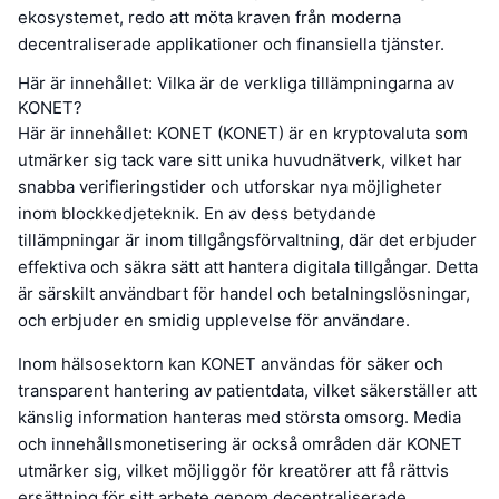
ekosystemet, redo att möta kraven från moderna
decentraliserade applikationer och finansiella tjänster.
Här är innehållet: Vilka är de verkliga tillämpningarna av
KONET?
Här är innehållet: KONET (KONET) är en kryptovaluta som
utmärker sig tack vare sitt unika huvudnätverk, vilket har
snabba verifieringstider och utforskar nya möjligheter
inom blockkedjeteknik. En av dess betydande
tillämpningar är inom tillgångsförvaltning, där det erbjuder
effektiva och säkra sätt att hantera digitala tillgångar. Detta
är särskilt användbart för handel och betalningslösningar,
och erbjuder en smidig upplevelse för användare.
Inom hälsosektorn kan KONET användas för säker och
transparent hantering av patientdata, vilket säkerställer att
känslig information hanteras med största omsorg. Media
och innehållsmonetisering är också områden där KONET
utmärker sig, vilket möjliggör för kreatörer att få rättvis
ersättning för sitt arbete genom decentraliserade