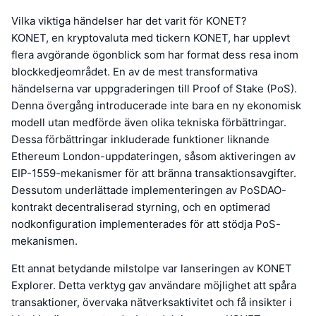
Vilka viktiga händelser har det varit för KONET?
KONET, en kryptovaluta med tickern KONET, har upplevt
flera avgörande ögonblick som har format dess resa inom
blockkedjeområdet. En av de mest transformativa
händelserna var uppgraderingen till Proof of Stake (PoS).
Denna övergång introducerade inte bara en ny ekonomisk
modell utan medförde även olika tekniska förbättringar.
Dessa förbättringar inkluderade funktioner liknande
Ethereum London-uppdateringen, såsom aktiveringen av
EIP-1559-mekanismer för att bränna transaktionsavgifter.
Dessutom underlättade implementeringen av PoSDAO-
kontrakt decentraliserad styrning, och en optimerad
nodkonfiguration implementerades för att stödja PoS-
mekanismen.
Ett annat betydande milstolpe var lanseringen av KONET
Explorer. Detta verktyg gav användare möjlighet att spåra
transaktioner, övervaka nätverksaktivitet och få insikter i