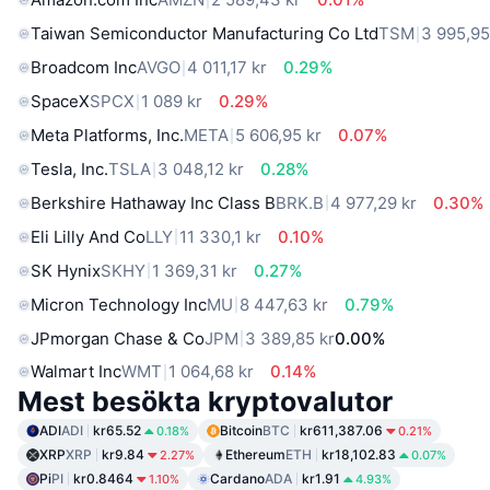
Taiwan Semiconductor Manufacturing Co Ltd
TSM
3 995,95
Broadcom Inc
AVGO
4 011,17 kr
0.29%
SpaceX
SPCX
1 089 kr
0.29%
Meta Platforms, Inc.
META
5 606,95 kr
0.07%
Tesla, Inc.
TSLA
3 048,12 kr
0.28%
Berkshire Hathaway Inc Class B
BRK.B
4 977,29 kr
0.30%
Eli Lilly And Co
LLY
11 330,1 kr
0.10%
SK Hynix
SKHY
1 369,31 kr
0.27%
Micron Technology Inc
MU
8 447,63 kr
0.79%
JPmorgan Chase & Co
JPM
3 389,85 kr
0.00%
Walmart Inc
WMT
1 064,68 kr
0.14%
Mest besökta kryptovalutor
ADI
ADI
kr65.52
Bitcoin
BTC
kr611,387.06
0.18%
0.21%
XRP
XRP
kr9.84
Ethereum
ETH
kr18,102.83
2.27%
0.07%
Pi
PI
kr0.8464
Cardano
ADA
kr1.91
1.10%
4.93%