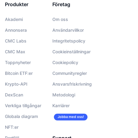
Produkter
Företag
Akademi
Om oss
Annonsera
Användarvillkor
CMC Labs
Integritetspolicy
CMC Max
Cookieinställningar
Toppnyheter
Cookiepolicy
Bitcoin ETF:er
Communityregler
Krypto-API
Ansvarsfriskrivning
DexScan
Metodologi
Verkliga tillgångar
Karriärer
Globala diagram
Jobba med oss!
NFT:er
Portfölj