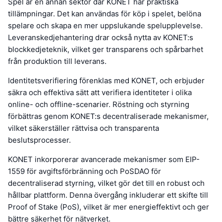
Spel är en annan sektor där KONET har praktiska
tillämpningar. Det kan användas för köp i spelet, belöna
spelare och skapa en mer uppslukande spelupplevelse.
Leveranskedjehantering drar också nytta av KONET:s
blockkedjeteknik, vilket ger transparens och spårbarhet
från produktion till leverans.
Identitetsverifiering förenklas med KONET, och erbjuder
säkra och effektiva sätt att verifiera identiteter i olika
online- och offline-scenarier. Röstning och styrning
förbättras genom KONET:s decentraliserade mekanismer,
vilket säkerställer rättvisa och transparenta
beslutsprocesser.
KONET inkorporerar avancerade mekanismer som EIP-
1559 för avgiftsförbränning och PoSDAO för
decentraliserad styrning, vilket gör det till en robust och
hållbar plattform. Denna övergång inkluderar ett skifte till
Proof of Stake (PoS), vilket är mer energieffektivt och ger
bättre säkerhet för nätverket.