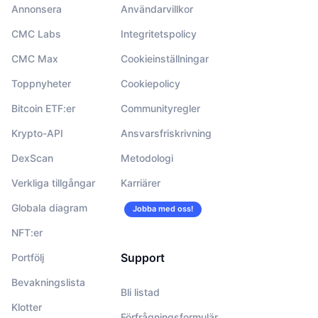
Annonsera
Användarvillkor
CMC Labs
Integritetspolicy
CMC Max
Cookieinställningar
Toppnyheter
Cookiepolicy
Bitcoin ETF:er
Communityregler
Krypto-API
Ansvarsfriskrivning
DexScan
Metodologi
Verkliga tillgångar
Karriärer
Globala diagram
Jobba med oss!
NFT:er
Support
Portfölj
Bevakningslista
Bli listad
Klotter
Förfrågningsformulär