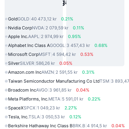
Populära tillgångar från den
verkliga världen
Gold
GOLD
40 473,12 kr
0.21%
Nvidia Corp
NVDA
2 079,59 kr
0.11%
Apple Inc.
AAPL
2 974,99 kr
0.95%
Alphabet Inc Class A
GOOGL
3 457,43 kr
0.68%
Microsoft Corp
MSFT
4 594,42 kr
0.53%
Silver
SILVER
586,26 kr
0.05%
Amazon.com Inc
AMZN
2 591,55 kr
0.31%
Taiwan Semiconductor Manufacturing Co Ltd
TSM
3 893,47
Broadcom Inc
AVGO
3 961,85 kr
0.04%
Meta Platforms, Inc.
META
5 591,01 kr
0.22%
SpaceX
SPCX
1 049,23 kr
2.27%
Tesla, Inc.
TSLA
3 050,53 kr
0.12%
Berkshire Hathaway Inc Class B
BRK.B
4 914,5 kr
0.04%