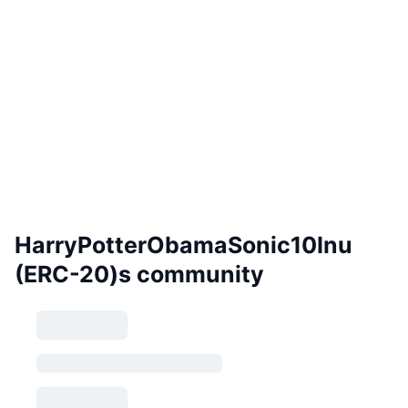
HarryPotterObamaSonic10Inu
(ERC-20)s community