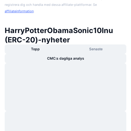
registrera dig och handla med dessa affiliate-plattformar. Se
affiliateinformation
.
HarryPotterObamaSonic10Inu
(ERC-20)-nyheter
Topp
Senaste
CMC:s dagliga analys