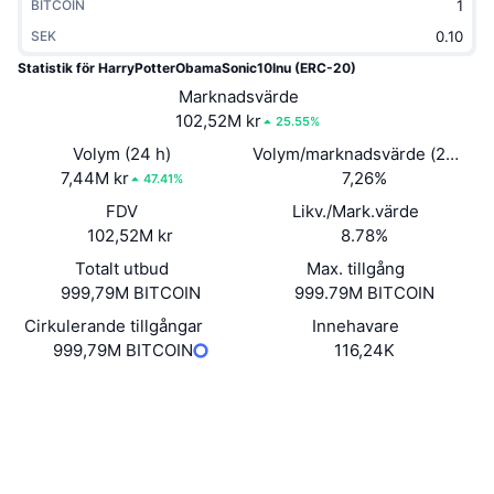
BITCOIN
Trendande
Krypto-ETF:er
Skola
CMC MCP
SEK
Statistik för HarryPotterObamaSonic10Inu (ERC-20)
Nytt
Bitcoin ETF:er
x402
Nyheter
Marknadsvärde
102,52M kr
25.55%
Krypto
Ethereum ETF:er
Akademi
Volym (24 h)
Volym/marknadsvärde (24h)
7,44M kr
Politik
7,26%
47.41%
Teknisk analys
Analys
FDV
Likv./Mark.värde
Sport
102,52M kr
8.78%
RSI
Videor
Totalt utbud
Max. tillgång
Finans
999,79M BITCOIN
999.79M BITCOIN
MACD
Ordlista
Cirkulerande tillgångar
Innehavare
Teknik
999,79M BITCOIN
116,24K
Derivat
Kampanjer
Webbplats
Website
Whitepaper
NFT
Sociala medier
Översikt
Airdrops
0x72e4...4eeea9
Övergripande NFT-statistik
Kontrakt
Likvidationer
Diamantbelöningar