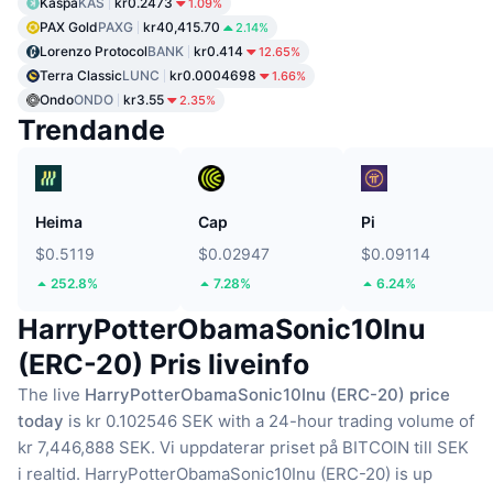
Kaspa
KAS
kr0.2473
1.09%
PAX Gold
PAXG
kr40,415.70
2.14%
Lorenzo Protocol
BANK
kr0.414
12.65%
Terra Classic
LUNC
kr0.0004698
1.66%
Ondo
ONDO
kr3.55
2.35%
Trendande
Heima
Cap
Pi
$0.5119
$0.02947
$0.09114
252.8%
7.28%
6.24%
HarryPotterObamaSonic10Inu
(ERC-20) Pris liveinfo
The live
HarryPotterObamaSonic10Inu (ERC-20) price
today
is kr 0.102546 SEK with a 24-hour trading volume of
kr 7,446,888 SEK.
Vi uppdaterar priset på BITCOIN till SEK
i realtid.
HarryPotterObamaSonic10Inu (ERC-20) is up