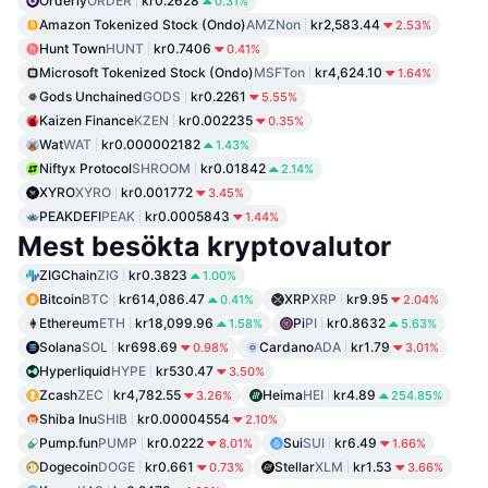
Orderly
ORDER
kr0.2628
0.31%
Amazon Tokenized Stock (Ondo)
AMZNon
kr2,583.44
2.53%
Hunt Town
HUNT
kr0.7406
0.41%
Microsoft Tokenized Stock (Ondo)
MSFTon
kr4,624.10
1.64%
Gods Unchained
GODS
kr0.2261
5.55%
Kaizen Finance
KZEN
kr0.002235
0.35%
Wat
WAT
kr0.000002182
1.43%
Niftyx Protocol
SHROOM
kr0.01842
2.14%
XYRO
XYRO
kr0.001772
3.45%
PEAKDEFI
PEAK
kr0.0005843
1.44%
Mest besökta kryptovalutor
ZIGChain
ZIG
kr0.3823
1.00%
Bitcoin
BTC
kr614,086.47
XRP
XRP
kr9.95
0.41%
2.04%
Ethereum
ETH
kr18,099.96
Pi
PI
kr0.8632
1.58%
5.63%
Solana
SOL
kr698.69
Cardano
ADA
kr1.79
0.98%
3.01%
Hyperliquid
HYPE
kr530.47
3.50%
Zcash
ZEC
kr4,782.55
Heima
HEI
kr4.89
3.26%
254.85%
Shiba Inu
SHIB
kr0.00004554
2.10%
Pump.fun
PUMP
kr0.0222
Sui
SUI
kr6.49
8.01%
1.66%
Dogecoin
DOGE
kr0.661
Stellar
XLM
kr1.53
0.73%
3.66%