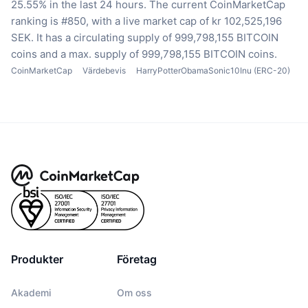
25.55% in the last 24 hours.
The current CoinMarketCap
ranking is #850, with a live market cap of kr 102,525,196
SEK.
It has a circulating supply of 999,798,155 BITCOIN
coins
and a max. supply of 999,798,155 BITCOIN coins.
CoinMarketCap
Värdebevis
HarryPotterObamaSonic10Inu (ERC-20)
Produkter
Företag
Akademi
Om oss