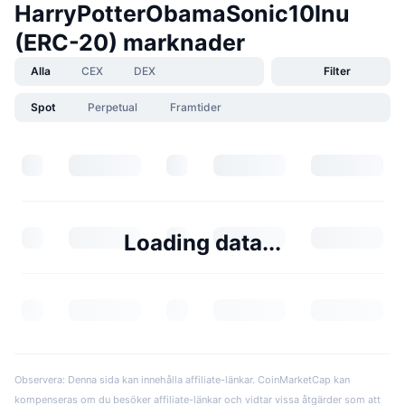
HarryPotterObamaSonic10Inu
(ERC-20) marknader
Alla
CEX
DEX
Filter
Spot
Perpetual
Framtider
Loading data...
Observera: Denna sida kan innehålla affiliate-länkar. CoinMarketCap kan
kompenseras om du besöker affiliate-länkar och vidtar vissa åtgärder som att