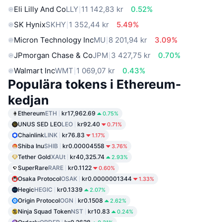
Eli Lilly And Co
LLY
11 142,83 kr
0.52%
SK Hynix
SKHY
1 352,44 kr
5.49%
Micron Technology Inc
MU
8 201,94 kr
3.09%
JPmorgan Chase & Co
JPM
3 427,75 kr
0.70%
Walmart Inc
WMT
1 069,07 kr
0.43%
Populära tokens i Ethereum-
kedjan
Ethereum
ETH
kr17,962.69
0.75%
UNUS SED LEO
LEO
kr92.40
0.71%
Chainlink
LINK
kr76.83
1.17%
Shiba Inu
SHIB
kr0.00004558
3.76%
Tether Gold
XAUt
kr40,325.74
2.93%
SuperRare
RARE
kr0.1122
0.60%
Osaka Protocol
OSAK
kr0.0000001344
1.33%
Hegic
HEGIC
kr0.1339
2.07%
Origin Protocol
OGN
kr0.1508
2.62%
Ninja Squad Token
NST
kr10.83
0.24%