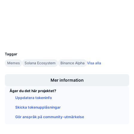
3.6
Betyg (CertiK)
Kommande försäljningar
Finansieringsräntor
Lär dig och tjäna
etherscan.io
Explorers
Kalendrar
Wallets
UCID
ICO-kalender
25220
Taggar
Händelsekalender
Memes
Solana Ecosystem
Binance Alpha
Visa alla
Boost
Mer information
Äger du det här projektet?
Uppdatera tokeninfo
Skicka tokenupplåsningar
Gör anspråk på community-utmärkelse