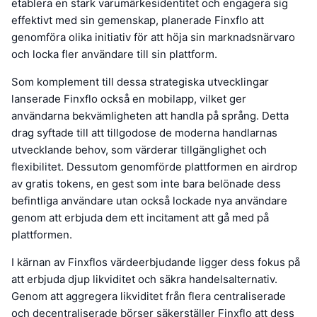
etablera en stark varumärkesidentitet och engagera sig
effektivt med sin gemenskap, planerade Finxflo att
genomföra olika initiativ för att höja sin marknadsnärvaro
och locka fler användare till sin plattform.
Som komplement till dessa strategiska utvecklingar
lanserade Finxflo också en mobilapp, vilket ger
användarna bekvämligheten att handla på språng. Detta
drag syftade till att tillgodose de moderna handlarnas
utvecklande behov, som värderar tillgänglighet och
flexibilitet. Dessutom genomförde plattformen en airdrop
av gratis tokens, en gest som inte bara belönade dess
befintliga användare utan också lockade nya användare
genom att erbjuda dem ett incitament att gå med på
plattformen.
I kärnan av Finxflos värdeerbjudande ligger dess fokus på
att erbjuda djup likviditet och säkra handelsalternativ.
Genom att aggregera likviditet från flera centraliserade
och decentraliserade börser säkerställer Finxflo att dess