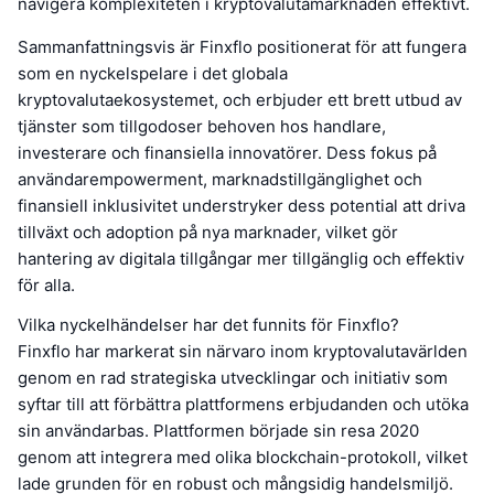
navigera komplexiteten i kryptovalutamarknaden effektivt.
Sammanfattningsvis är Finxflo positionerat för att fungera
som en nyckelspelare i det globala
kryptovalutaekosystemet, och erbjuder ett brett utbud av
tjänster som tillgodoser behoven hos handlare,
investerare och finansiella innovatörer. Dess fokus på
användarempowerment, marknadstillgänglighet och
finansiell inklusivitet understryker dess potential att driva
tillväxt och adoption på nya marknader, vilket gör
hantering av digitala tillgångar mer tillgänglig och effektiv
för alla.
Vilka nyckelhändelser har det funnits för Finxflo?
Finxflo har markerat sin närvaro inom kryptovalutavärlden
genom en rad strategiska utvecklingar och initiativ som
syftar till att förbättra plattformens erbjudanden och utöka
sin användarbas. Plattformen började sin resa 2020
genom att integrera med olika blockchain-protokoll, vilket
lade grunden för en robust och mångsidig handelsmiljö.