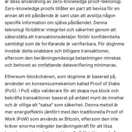
är dess användning av zero-knowledge proof-teknologi.
Zero-knowledge proofs tillåter en part att bevisa för en
annan att ett påstående är sant utan att avslöja någon
specifik information om själva påståendet. Denna
teknologi förbättrar integritet och säkerhet genom att
säkerställa att transaktionsdetaljer förblir konfidentiella
samtidigt som de fortfarande är verifierbara. För doginme
innebär detta snabbare och billigare transaktioner,
eftersom den beräkningsmässiga belastningen minskas
och behovet av omfattande dataverifiering minimeras.
Ethereum-blockchainen, som doginme är baserad på,
använder en konsensusmekanism kallad Proof of Stake
(PoS). I PoS väljs validerare för att skapa nya block och
bekräfta transaktioner baserat på antalet mynt de innehar
och är villiga att "satsa" som säkerhet. Denna metod är
mer energieffektiv jämfört med den traditionella Proof of
Work (PoW) som används av Bitcoin, eftersom den inte
kräver enorma mängder beräkningskraft för att lösa