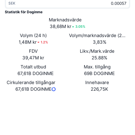
SEK
Trendande
Krypto-ETF:er
Skola
CMC MCP
Statistik för Doginme
Nytt
Marknadsvärde
Bitcoin ETF:er
x402
Nyheter
38,68M kr
3.05%
Krypto
Ethereum ETF:er
Volym (24 h)
Volym/marknadsvärde (24h)
Akademi
1,48M kr
3,83%
1.2%
Politik
FDV
Likv./Mark.värde
Teknisk analys
Analys
39,47M kr
25.88%
Sport
Totalt utbud
Max. tillgång
RSI
Videor
67,61B DOGINME
69B DOGINME
Finans
MACD
Cirkulerande tillgångar
Innehavare
Ordlista
67,61B DOGINME
226,75K
Teknik
Webbplats
Website
Derivat
Kampanjer
Sociala medier
NFT
Översikt
Airdrops
Kontrakt
0x6921...8db75b
3.7
Betyg (CertiK)
Övergripande NFT-statistik
Likvidationer
Diamantbelöningar
Explorers
basescan.org