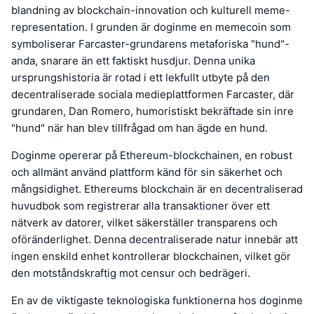
blandning av blockchain-innovation och kulturell meme-
representation. I grunden är doginme en memecoin som
symboliserar Farcaster-grundarens metaforiska "hund"-
anda, snarare än ett faktiskt husdjur. Denna unika
ursprungshistoria är rotad i ett lekfullt utbyte på den
decentraliserade sociala medieplattformen Farcaster, där
grundaren, Dan Romero, humoristiskt bekräftade sin inre
"hund" när han blev tillfrågad om han ägde en hund.
Doginme opererar på Ethereum-blockchainen, en robust
och allmänt använd plattform känd för sin säkerhet och
mångsidighet. Ethereums blockchain är en decentraliserad
huvudbok som registrerar alla transaktioner över ett
nätverk av datorer, vilket säkerställer transparens och
oföränderlighet. Denna decentraliserade natur innebär att
ingen enskild enhet kontrollerar blockchainen, vilket gör
den motståndskraftig mot censur och bedrägeri.
En av de viktigaste teknologiska funktionerna hos doginme