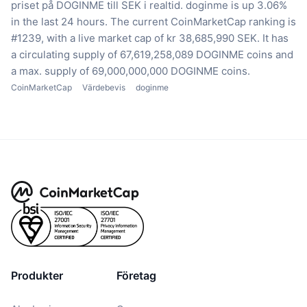
priset på DOGINME till SEK i realtid.
doginme is up 3.06%
in the last 24 hours.
The current CoinMarketCap ranking is
#1239, with a live market cap of kr 38,685,990 SEK.
It has
a circulating supply of 67,619,258,089 DOGINME coins
and
a max. supply of 69,000,000,000 DOGINME coins.
CoinMarketCap
Värdebevis
doginme
Produkter
Företag