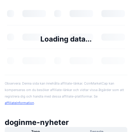
Loading data...
Observera: Denna sida kan innehålla affiliate-länkar. CoinMarketCap kan
kompenseras om du besöker affiliate-länkar och vidtar vissa åtgärder som att
registrera dig och handla med dessa affiliate-plattformar. Se
affiliateinformation
.
doginme-nyheter
Topp
Senaste