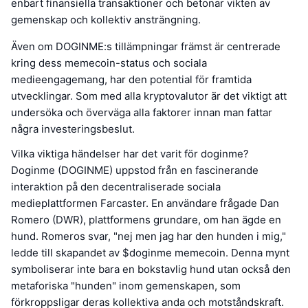
enbart finansiella transaktioner och betonar vikten av
gemenskap och kollektiv ansträngning.
Även om DOGINME:s tillämpningar främst är centrerade
kring dess memecoin-status och sociala
medieengagemang, har den potential för framtida
utvecklingar. Som med alla kryptovalutor är det viktigt att
undersöka och överväga alla faktorer innan man fattar
några investeringsbeslut.
Vilka viktiga händelser har det varit för doginme?
Doginme (DOGINME) uppstod från en fascinerande
interaktion på den decentraliserade sociala
medieplattformen Farcaster. En användare frågade Dan
Romero (DWR), plattformens grundare, om han ägde en
hund. Romeros svar, "nej men jag har den hunden i mig,"
ledde till skapandet av $doginme memecoin. Denna mynt
symboliserar inte bara en bokstavlig hund utan också den
metaforiska "hunden" inom gemenskapen, som
förkroppsligar deras kollektiva anda och motståndskraft.