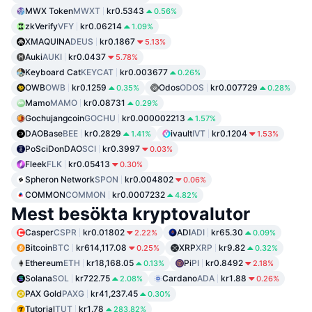
MWX Token
MWXT
kr0.5343
0.56%
zkVerify
VFY
kr0.06214
1.09%
XMAQUINA
DEUS
kr0.1867
5.13%
Auki
AUKI
kr0.0437
5.78%
Keyboard Cat
KEYCAT
kr0.003677
0.26%
OWB
OWB
kr0.1259
Odos
ODOS
kr0.007729
0.35%
0.28%
Mamo
MAMO
kr0.08731
0.29%
Gochujangcoin
GOCHU
kr0.000002213
1.57%
DAOBase
BEE
kr0.2829
ivault
IVT
kr0.1204
1.41%
1.53%
PoSciDonDAO
SCI
kr0.3997
0.03%
Fleek
FLK
kr0.05413
0.30%
Spheron Network
SPON
kr0.004802
0.06%
COMMON
COMMON
kr0.0007232
4.82%
Mest besökta kryptovalutor
Casper
CSPR
kr0.01802
ADI
ADI
kr65.30
2.22%
0.09%
Bitcoin
BTC
kr614,117.08
XRP
XRP
kr9.82
0.25%
0.32%
Ethereum
ETH
kr18,168.05
Pi
PI
kr0.8492
0.13%
2.18%
Solana
SOL
kr722.75
Cardano
ADA
kr1.88
2.08%
0.26%
PAX Gold
PAXG
kr41,237.45
0.30%
Tutorial
TUT
kr1.78
283.82%