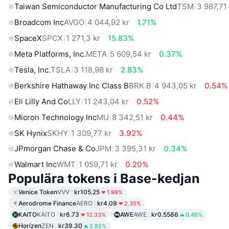
Taiwan Semiconductor Manufacturing Co Ltd
TSM
3 987,71
Broadcom Inc
AVGO
4 044,92 kr
1.71%
SpaceX
SPCX
1 271,3 kr
15.83%
Meta Platforms, Inc.
META
5 609,54 kr
0.37%
Tesla, Inc.
TSLA
3 118,98 kr
2.83%
Berkshire Hathaway Inc Class B
BRK.B
4 943,05 kr
0.54%
Eli Lilly And Co
LLY
11 243,04 kr
0.52%
Micron Technology Inc
MU
8 342,51 kr
0.44%
SK Hynix
SKHY
1 309,77 kr
3.92%
JPmorgan Chase & Co
JPM
3 395,31 kr
0.34%
Walmart Inc
WMT
1 059,71 kr
0.20%
Populära tokens i Base-kedjan
Venice Token
VVV
kr105.25
1.99%
Aerodrome Finance
AERO
kr4.09
2.35%
KAITO
KAITO
kr6.73
AWE
AWE
kr0.5586
12.33%
0.49%
Horizen
ZEN
kr39.30
2.92%