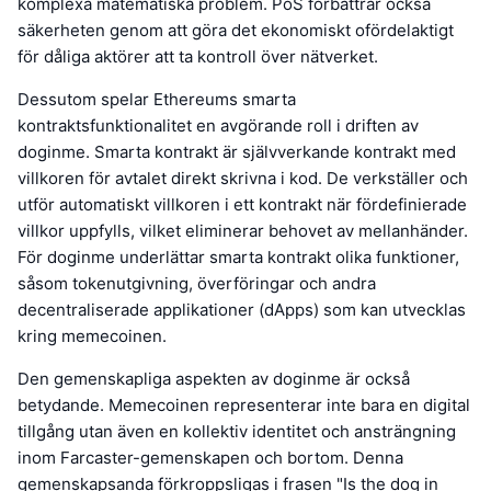
komplexa matematiska problem. PoS förbättrar också
säkerheten genom att göra det ekonomiskt ofördelaktigt
för dåliga aktörer att ta kontroll över nätverket.
Dessutom spelar Ethereums smarta
kontraktsfunktionalitet en avgörande roll i driften av
doginme. Smarta kontrakt är självverkande kontrakt med
villkoren för avtalet direkt skrivna i kod. De verkställer och
utför automatiskt villkoren i ett kontrakt när fördefinierade
villkor uppfylls, vilket eliminerar behovet av mellanhänder.
För doginme underlättar smarta kontrakt olika funktioner,
såsom tokenutgivning, överföringar och andra
decentraliserade applikationer (dApps) som kan utvecklas
kring memecoinen.
Den gemenskapliga aspekten av doginme är också
betydande. Memecoinen representerar inte bara en digital
tillgång utan även en kollektiv identitet och ansträngning
inom Farcaster-gemenskapen och bortom. Denna
gemenskapsanda förkroppsligas i frasen "Is the dog in