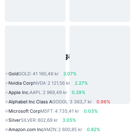
Populära tillgångar från den
verkliga världen
Gold
GOLD
41 160,46 kr
2.07%
Nvidia Corp
NVDA
2 121,56 kr
2.27%
Apple Inc.
AAPL
2 969,49 kr
0.29%
Alphabet Inc Class A
GOOGL
3 363,7 kr
0.96%
Microsoft Corp
MSFT
4 735,41 kr
0.03%
Silver
SILVER
602,69 kr
3.05%
Amazon.com Inc
AMZN
2 600,85 kr
0.82%