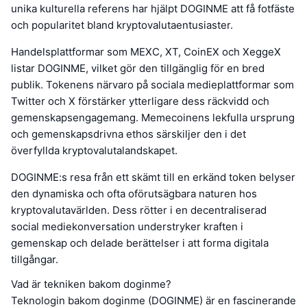
unika kulturella referens har hjälpt DOGINME att få fotfäste
och popularitet bland kryptovalutaentusiaster.
Handelsplattformar som MEXC, XT, CoinEX och XeggeX
listar DOGINME, vilket gör den tillgänglig för en bred
publik. Tokenens närvaro på sociala medieplattformar som
Twitter och X förstärker ytterligare dess räckvidd och
gemenskapsengagemang. Memecoinens lekfulla ursprung
och gemenskapsdrivna ethos särskiljer den i det
överfyllda kryptovalutalandskapet.
DOGINME:s resa från ett skämt till en erkänd token belyser
den dynamiska och ofta oförutsägbara naturen hos
kryptovalutavärlden. Dess rötter i en decentraliserad
social mediekonversation understryker kraften i
gemenskap och delade berättelser i att forma digitala
tillgångar.
Vad är tekniken bakom doginme?
Teknologin bakom doginme (DOGINME) är en fascinerande