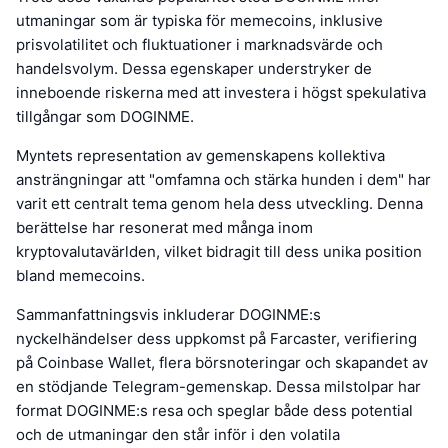
utmaningar som är typiska för memecoins, inklusive
prisvolatilitet och fluktuationer i marknadsvärde och
handelsvolym. Dessa egenskaper understryker de
inneboende riskerna med att investera i högst spekulativa
tillgångar som DOGINME.
Myntets representation av gemenskapens kollektiva
ansträngningar att "omfamna och stärka hunden i dem" har
varit ett centralt tema genom hela dess utveckling. Denna
berättelse har resonerat med många inom
kryptovalutavärlden, vilket bidragit till dess unika position
bland memecoins.
Sammanfattningsvis inkluderar DOGINME:s
nyckelhändelser dess uppkomst på Farcaster, verifiering
på Coinbase Wallet, flera börsnoteringar och skapandet av
en stödjande Telegram-gemenskap. Dessa milstolpar har
format DOGINME:s resa och speglar både dess potential
och de utmaningar den står inför i den volatila