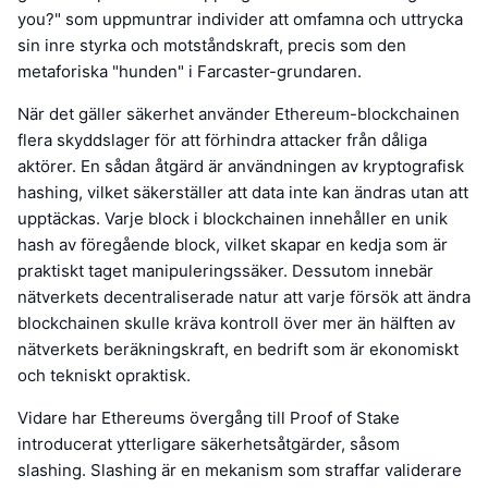
you?" som uppmuntrar individer att omfamna och uttrycka
sin inre styrka och motståndskraft, precis som den
metaforiska "hunden" i Farcaster-grundaren.
När det gäller säkerhet använder Ethereum-blockchainen
flera skyddslager för att förhindra attacker från dåliga
aktörer. En sådan åtgärd är användningen av kryptografisk
hashing, vilket säkerställer att data inte kan ändras utan att
upptäckas. Varje block i blockchainen innehåller en unik
hash av föregående block, vilket skapar en kedja som är
praktiskt taget manipuleringssäker. Dessutom innebär
nätverkets decentraliserade natur att varje försök att ändra
blockchainen skulle kräva kontroll över mer än hälften av
nätverkets beräkningskraft, en bedrift som är ekonomiskt
och tekniskt opraktisk.
Vidare har Ethereums övergång till Proof of Stake
introducerat ytterligare säkerhetsåtgärder, såsom
slashing. Slashing är en mekanism som straffar validerare