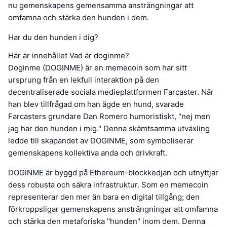
nu gemenskapens gemensamma ansträngningar att
omfamna och stärka den hunden i dem.
Har du den hunden i dig?
Här är innehållet Vad är doginme?
Doginme (DOGINME) är en memecoin som har sitt
ursprung från en lekfull interaktion på den
decentraliserade sociala medieplattformen Farcaster. När
han blev tillfrågad om han ägde en hund, svarade
Farcasters grundare Dan Romero humoristiskt, "nej men
jag har den hunden i mig." Denna skämtsamma utväxling
ledde till skapandet av DOGINME, som symboliserar
gemenskapens kollektiva anda och drivkraft.
DOGINME är byggd på Ethereum-blockkedjan och utnyttjar
dess robusta och säkra infrastruktur. Som en memecoin
representerar den mer än bara en digital tillgång; den
förkroppsligar gemenskapens ansträngningar att omfamna
och stärka den metaforiska "hunden" inom dem. Denna