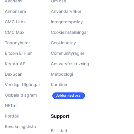
Akademi
Om oss
Annonsera
Användarvillkor
CMC Labs
Integritetspolicy
CMC Max
Cookieinställningar
Toppnyheter
Cookiepolicy
Bitcoin ETF:er
Communityregler
Krypto-API
Ansvarsfriskrivning
DexScan
Metodologi
Verkliga tillgångar
Karriärer
Globala diagram
Jobba med oss!
NFT:er
Support
Portfölj
Bevakningslista
Bli listad