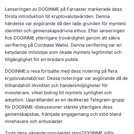
Lanseringen av DOGINME på Farcaster markerade dess
första introduktion till kryptovalutavärlden. Denna
händelse var avgörande då den lade grunden för myntets
identitet och gemenskapsdrivna ethos. Efter lanseringen
fick DOGINME ytterligare trovärdighet genom att säkra
verifiering på Coinbase Wallet. Denna verifiering var en
betydande milstolpe som ökade myntets legitimitet och
tillgänglighet för en bredare publik.
DOGINME:s resa fortsatte med dess notering på flera
kryptovalutabörser. Dessa noteringar var avgörande då de
tillhandahöll likviditet och handelsmöjligheter för
investerare, vilket bidrog till myntets synlighet och
adoption. Upprättandet av en dedikerad Telegram-grupp
för DOGINME-diskussioner stärkte ytterligare dess
gemenskapsbas, främjade engagemang och stöd bland
innehavare och entusiaster.
Trots dess växande popularitet stod DOGINME inför