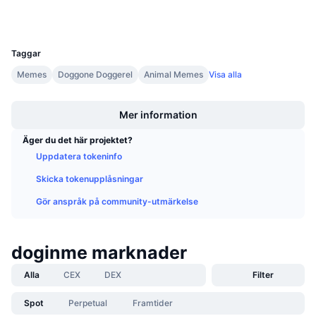
Wallets
Kommande försäljningar
Finansieringsräntor
Lär dig och tjäna
UCID
30759
Taggar
Kalendrar
Memes
Doggone Doggerel
Animal Memes
Visa alla
Boost
ICO-kalender
Mer information
Händelsekalender
Äger du det här projektet?
Uppdatera tokeninfo
Skicka tokenupplåsningar
Gör anspråk på community-utmärkelse
doginme marknader
Alla
CEX
DEX
Filter
Spot
Perpetual
Framtider