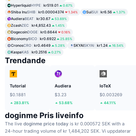
Hyperliquid
HYPE
kr519.01
0.67%
Shiba Inu
SHIB
kr0.00004374
Sui
SUI
kr6.56
1.34%
1.37%
Audiera
BEAT
kr30.67
53.69%
Zcash
ZEC
kr4,852.43
1.45%
Dogecoin
DOGE
kr0.6644
0.16%
Biconomy
BICO
kr0.6922
25.85%
Cronos
CRO
kr0.4649
SKYAI
SKYAI
kr1.24
5.28%
16.54%
Kaspa
KAS
kr0.2516
0.27%
Trendande
Tutorial
Audiera
IoTeX
$0.1881
$3.23
$0.003269
283.81%
53.68%
44.11%
doginme Pris liveinfo
The live
doginme price today
is kr 0.000572 SEK with a
24-hour trading volume of kr 1,484,202 SEK.
Vi uppdaterar