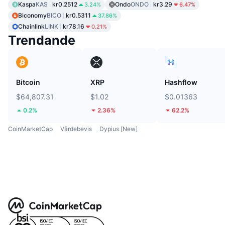
Kaspa
KAS
kr0.2512
Ondo
ONDO
kr3.29
3.24%
6.47%
Biconomy
BICO
kr0.5311
37.86%
Chainlink
LINK
kr78.16
0.21%
Trendande
Bitcoin
XRP
Hashflow
$64,807.31
$1.02
$0.01363
0.2%
2.36%
62.2%
CoinMarketCap
Värdebevis
Dypius [New]