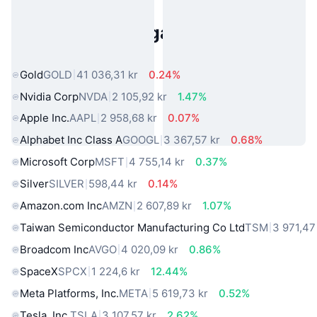
Populära tillgångar från den
verkliga världen
Gold
GOLD
41 036,31 kr
0.24%
Nvidia Corp
NVDA
2 105,92 kr
1.47%
Apple Inc.
AAPL
2 958,68 kr
0.07%
Alphabet Inc Class A
GOOGL
3 367,57 kr
0.68%
Microsoft Corp
MSFT
4 755,14 kr
0.37%
Silver
SILVER
598,44 kr
0.14%
Amazon.com Inc
AMZN
2 607,89 kr
1.07%
Taiwan Semiconductor Manufacturing Co Ltd
TSM
3 971,47
Broadcom Inc
AVGO
4 020,09 kr
0.86%
SpaceX
SPCX
1 224,6 kr
12.44%
Meta Platforms, Inc.
META
5 619,73 kr
0.52%
Tesla, Inc.
TSLA
3 107,57 kr
2.62%