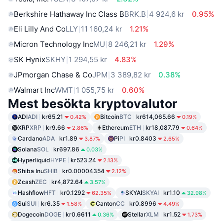
Berkshire Hathaway Inc Class B
BRK.B
4 924,6 kr
0.95%
Eli Lilly And Co
LLY
11 160,24 kr
1.21%
Micron Technology Inc
MU
8 246,21 kr
1.29%
SK Hynix
SKHY
1 294,55 kr
4.83%
JPmorgan Chase & Co
JPM
3 389,82 kr
0.38%
Walmart Inc
WMT
1 055,75 kr
0.60%
Mest besökta kryptovalutor
ADI
ADI
kr65.21
Bitcoin
BTC
kr614,065.66
0.42%
0.19%
XRP
XRP
kr9.66
Ethereum
ETH
kr18,087.79
2.86%
0.64%
Cardano
ADA
kr1.89
Pi
PI
kr0.8403
3.87%
2.65%
Solana
SOL
kr697.86
0.03%
Hyperliquid
HYPE
kr523.24
2.13%
Shiba Inu
SHIB
kr0.00004354
2.12%
Zcash
ZEC
kr4,872.64
3.57%
Hashflow
HFT
kr0.1292
SKYAI
SKYAI
kr1.10
62.35%
32.98%
Sui
SUI
kr6.35
Canton
CC
kr0.8996
1.58%
4.49%
Dogecoin
DOGE
kr0.6611
Stellar
XLM
kr1.52
0.36%
1.73%