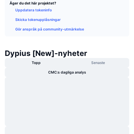
Äger du det här projektet?
Trendande
Krypto-ETF:er
Skola
CMC MCP
Uppdatera tokeninfo
Nytt
Bitcoin ETF:er
Skicka tokenupplåsningar
x402
Nyheter
Gör anspråk på community-utmärkelse
Krypto
Ethereum ETF:er
Akademi
Politik
Dypius [New]-nyheter
Teknisk analys
Analys
Sport
Topp
Senaste
RSI
Videor
CMC:s dagliga analys
Finans
MACD
Ordlista
Teknik
Derivat
Kampanjer
NFT
Översikt
Airdrops
Övergripande NFT-statistik
Likvidationer
Diamantbelöningar