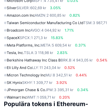
Microsoft Corp
MSFT
4 735,41 kr
0.03%
Silver
SILVER
602,69 kr
3.05%
Amazon.com Inc
AMZN
2 600,85 kr
0.82%
Taiwan Semiconductor Manufacturing Co Ltd
TSM
3 987,71
Broadcom Inc
AVGO
4 044,92 kr
1.71%
SpaceX
SPCX
1 271,3 kr
15.83%
Meta Platforms, Inc.
META
5 609,54 kr
0.37%
Tesla, Inc.
TSLA
3 118,98 kr
2.83%
Berkshire Hathaway Inc Class B
BRK.B
4 943,05 kr
0.54%
Eli Lilly And Co
LLY
11 243,04 kr
0.52%
Micron Technology Inc
MU
8 342,51 kr
0.44%
SK Hynix
SKHY
1 309,77 kr
3.92%
JPmorgan Chase & Co
JPM
3 395,31 kr
0.34%
Walmart Inc
WMT
1 059,71 kr
0.20%
Populära tokens i Ethereum-