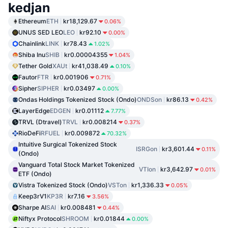
kedjan
Ethereum
ETH
kr18,129.67
0.06%
UNUS SED LEO
LEO
kr92.10
0.00%
Chainlink
LINK
kr78.43
1.02%
Shiba Inu
SHIB
kr0.00004355
1.04%
Tether Gold
XAUt
kr41,038.49
0.10%
Fautor
FTR
kr0.001906
0.71%
Sipher
SIPHER
kr0.03497
0.00%
Ondas Holdings Tokenized Stock (Ondo)
ONDSon
kr86.13
0.42%
LayerEdge
EDGEN
kr0.01112
7.77%
TRVL (Dtravel)
TRVL
kr0.008214
0.37%
RioDeFi
RFUEL
kr0.009872
70.32%
Intuitive Surgical Tokenized Stock
ISRGon
kr3,601.44
0.11%
(Ondo)
Vanguard Total Stock Market Tokenized
VTIon
kr3,642.97
0.01%
ETF (Ondo)
Vistra Tokenized Stock (Ondo)
VSTon
kr1,336.33
0.05%
Keep3rV1
KP3R
kr7.16
3.56%
Sharpe AI
SAI
kr0.008481
0.44%
Niftyx Protocol
SHROOM
kr0.01844
0.00%