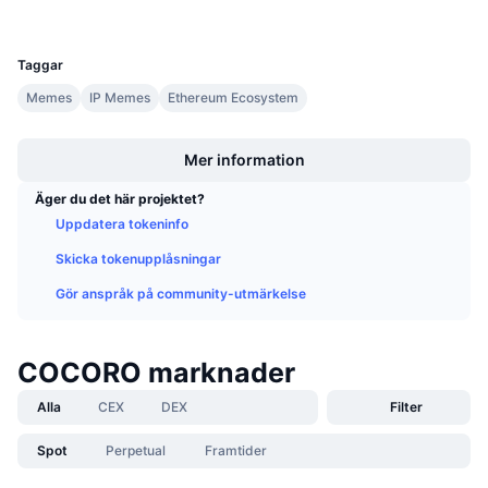
Kommande försäljningar
UCID
Finansieringsräntor
36264
Lär dig och tjäna
Taggar
Memes
IP Memes
Ethereum Ecosystem
Kalendrar
Boost
ICO-kalender
Mer information
Äger du det här projektet?
Händelsekalender
Uppdatera tokeninfo
Skicka tokenupplåsningar
Gör anspråk på community-utmärkelse
COCORO marknader
Alla
CEX
DEX
Filter
Spot
Perpetual
Framtider