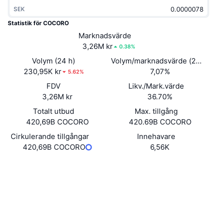
Trendande
Krypto-ETF:er
SEK
Skola
CMC MCP
Statistik för COCORO
Nytt
Bitcoin ETF:er
Marknadsvärde
x402
Nyheter
3,26M kr
0.38%
Krypto
Ethereum ETF:er
Volym (24 h)
Volym/marknadsvärde (24h)
Akademi
230,95K kr
7,07%
5.62%
Politik
Teknisk analys
FDV
Likv./Mark.värde
Analys
3,26M kr
36.70%
Sport
RSI
Videor
Totalt utbud
Max. tillgång
420,69B COCORO
420.69B COCORO
Finans
MACD
Ordlista
Cirkulerande tillgångar
Innehavare
420,69B COCORO
6,56K
Teknik
Derivat
Kampanjer
Webbplats
Website
Sociala medier
NFT
Översikt
Airdrops
Kontrakt
0xa93d...b002b0
Övergripande NFT-statistik
Explorers
etherscan.io
Likvidationer
Diamantbelöningar
Wallets