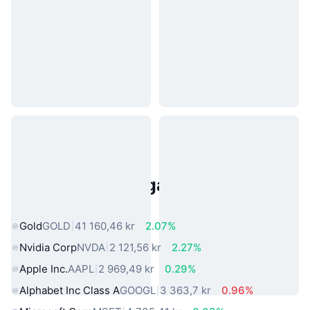
Populära tillgångar från den
verkliga världen
Gold
GOLD
41 160,46 kr
2.07%
Nvidia Corp
NVDA
2 121,56 kr
2.27%
Apple Inc.
AAPL
2 969,49 kr
0.29%
Alphabet Inc Class A
GOOGL
3 363,7 kr
0.96%