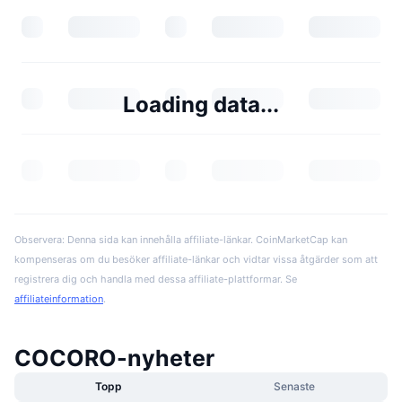
Loading data...
Observera: Denna sida kan innehålla affiliate-länkar. CoinMarketCap kan
kompenseras om du besöker affiliate-länkar och vidtar vissa åtgärder som att
registrera dig och handla med dessa affiliate-plattformar. Se
affiliateinformation
.
COCORO-nyheter
Topp
Senaste