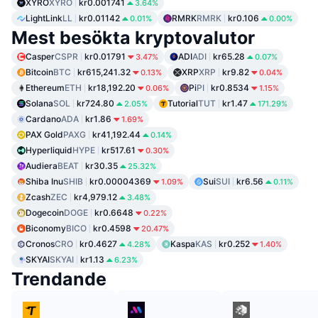
XYRO
XYRO
kr0.001741
3.64%
LightLink
LL
kr0.01142
RMRK
RMRK
kr0.106
0.01%
0.00%
Mest besökta kryptovalutor
Casper
CSPR
kr0.01791
ADI
ADI
kr65.28
3.47%
0.07%
Bitcoin
BTC
kr615,241.32
XRP
XRP
kr9.82
0.13%
0.04%
Ethereum
ETH
kr18,192.20
Pi
PI
kr0.8534
0.06%
1.15%
Solana
SOL
kr724.80
Tutorial
TUT
kr1.47
2.05%
171.29%
Cardano
ADA
kr1.86
1.69%
PAX Gold
PAXG
kr41,192.44
0.14%
Hyperliquid
HYPE
kr517.61
0.30%
Audiera
BEAT
kr30.35
25.32%
Shiba Inu
SHIB
kr0.00004369
Sui
SUI
kr6.56
1.09%
0.11%
Zcash
ZEC
kr4,979.12
3.48%
Dogecoin
DOGE
kr0.6648
0.22%
Biconomy
BICO
kr0.4598
20.47%
Cronos
CRO
kr0.4627
Kaspa
KAS
kr0.252
4.28%
1.40%
SKYAI
SKYAI
kr1.13
6.23%
Trendande