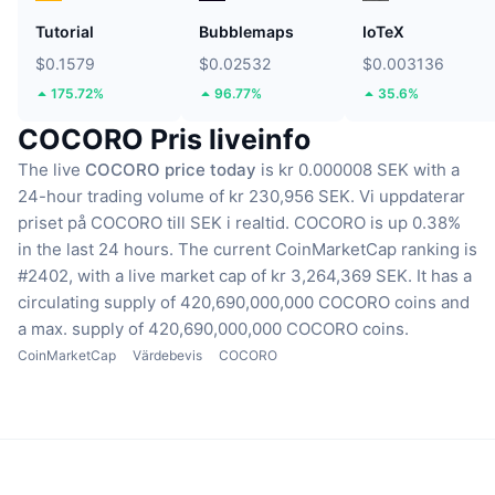
Tutorial
Bubblemaps
IoTeX
$0.1579
$0.02532
$0.003136
175.72%
96.77%
35.6%
COCORO Pris liveinfo
The live
COCORO price today
is kr 0.000008 SEK with a
24-hour trading volume of kr 230,956 SEK.
Vi uppdaterar
priset på COCORO till SEK i realtid.
COCORO is up 0.38%
in the last 24 hours.
The current CoinMarketCap ranking is
#2402, with a live market cap of kr 3,264,369 SEK.
It has a
circulating supply of 420,690,000,000 COCORO coins
and
a max. supply of 420,690,000,000 COCORO coins.
CoinMarketCap
Värdebevis
COCORO