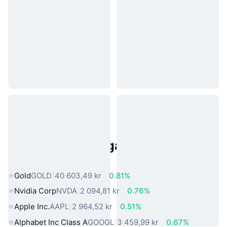
Populära tillgångar från den
verkliga världen
Gold
GOLD
40 603,49 kr
0.81%
Nvidia Corp
NVDA
2 094,81 kr
0.76%
Apple Inc.
AAPL
2 964,52 kr
0.51%
Alphabet Inc Class A
GOOGL
3 459,99 kr
0.67%