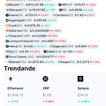
Bitcoin
BTC
kr613,141.88
XRP
XRP
kr10.07
0.34%
1.50%
Ethereum
ETH
kr18,107.58
Pi
PI
kr0.8658
1.70%
9.04%
Solana
SOL
kr702.13
Cardano
ADA
kr1.82
0.06%
0.67%
Hyperliquid
HYPE
kr540.56
3.17%
Zcash
ZEC
kr4,878.36
1.31%
Shiba Inu
SHIB
kr0.00004661
1.66%
Pump.fun
PUMP
kr0.02288
0.79%
Lorenzo Protocol
BANK
kr0.4067
17.98%
Heima
HEI
kr2.60
Dogecoin
DOGE
kr0.664
111.23%
0.50%
Sui
SUI
kr6.54
Stellar
XLM
kr1.56
0.85%
2.80%
Terra Classic
LUNC
kr0.0004717
1.05%
Bittensor
TAO
kr1,873.45
Kaspa
KAS
kr0.2473
0.64%
1.74%
Trendande
Ethereum
XRP
Solana
$1,908.73
$1.06
$74.01
2.17%
1.08%
0.36%