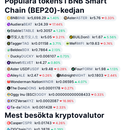
Populära tokens i BNB Smart
Chain (BEP20)-kedjan
BNB
BNB
kr5,698.29
Aster
ASTER
kr5.76
1.40%
0.33%
Audiera
BEAT
kr24.39
17.44%
Stable
STABLE
kr0.3057
1.28%
币安人生
币安人生
kr5.05
BUILDon
B
kr1.67
3.21%
5.56%
Tagger
TAG
kr0.01158
WeFi
WFI
kr19.63
3.71%
0.74%
Beldex
BDX
kr0.7864
2.13%
Ducky
DUCKY
kr0.006107
0.73%
Velvet
VELVET
kr4.27
0.80%
Aster USDF
USDF
kr9.48
Four
FORM
kr1.98
0.28%
1.13%
Ailey
ALE
kr2.47
Midnight
NIGHT
kr0.1803
0.26%
2.44%
Wonderman Nation
WNDR
kr0.06595
4.07%
The Dons
DONS
kr0.0001178
0.27%
Oggy Inu (BSC)
OGGY
kr0.000000000008433
0.33%
XYZVerse
XYZ
kr0.0002087
16.96%
Ta-da
TADA
kr0.001428
2.33%
Mest besökta kryptovalutor
Casper
CSPR
kr0.01743
4.26%
ZIGChain
ZIG
kr0.3876
0.39%