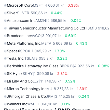
Microsoft Corp
MSFT
4 606,61 kr
0.33%
Silver
SILVER
590,86 kr
0.44%
Amazon.com Inc
AMZN
2 586,55 kr
0.05%
Taiwan Semiconductor Manufacturing Co Ltd
TSM
3 918,62
Broadcom Inc
AVGO
3 991,07 kr
0.69%
Meta Platforms, Inc.
META
5 608,69 kr
0.43%
SpaceX
SPCX
1 045,29 kr
1.70%
Tesla, Inc.
TSLA
3 055,2 kr
0.22%
Berkshire Hathaway Inc Class B
BRK.B
4 923,56 kr
0.08%
SK Hynix
SKHY
1 399,08 kr
2.31%
Eli Lilly And Co
LLY
11 149,58 kr
0.52%
Micron Technology Inc
MU
8 351,23 kr
1.39%
JPmorgan Chase & Co
JPM
3 415,25 kr
0.24%
Walmart Inc
WMT
1 066,96 kr
0.11%