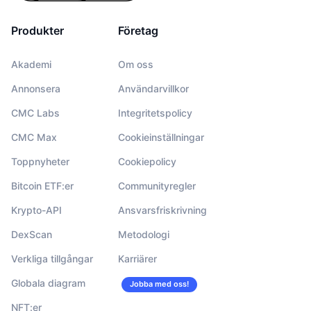
Produkter
Företag
Akademi
Om oss
Annonsera
Användarvillkor
CMC Labs
Integritetspolicy
CMC Max
Cookieinställningar
Toppnyheter
Cookiepolicy
Bitcoin ETF:er
Communityregler
Krypto-API
Ansvarsfriskrivning
DexScan
Metodologi
Verkliga tillgångar
Karriärer
Globala diagram
Jobba med oss!
NFT:er