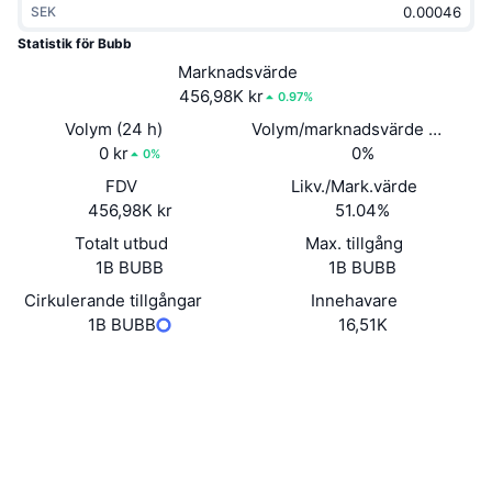
SEK
Trendande
Krypto-ETF:er
Skola
CMC MCP
Statistik för Bubb
Nytt
Marknadsvärde
Bitcoin ETF:er
x402
Nyheter
456,98K kr
0.97%
Krypto
Ethereum ETF:er
Volym (24 h)
Volym/marknadsvärde (24h)
Akademi
0 kr
0%
0%
Politik
FDV
Likv./Mark.värde
Teknisk analys
Analys
456,98K kr
51.04%
Sport
Totalt utbud
Max. tillgång
RSI
Videor
1B BUBB
1B BUBB
Finans
MACD
Cirkulerande tillgångar
Innehavare
Ordlista
1B BUBB
16,51K
Teknik
Webbplats
Website
Derivat
Kampanjer
Sociala medier
NFT
Översikt
Airdrops
Kontrakt
0xd536...2fc37b
3.4
Betyg (CertiK)
Övergripande NFT-statistik
Likvidationer
Diamantbelöningar
bscscan.com