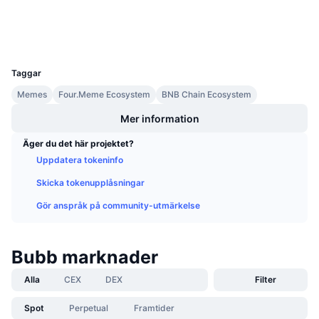
Explorers
Kommande försäljningar
Finansieringsräntor
Lär dig och tjäna
Wallets
UCID
36090
Kalendrar
Taggar
Memes
Four.Meme Ecosystem
BNB Chain Ecosystem
ICO-kalender
Mer information
Händelsekalender
Äger du det här projektet?
Uppdatera tokeninfo
Skicka tokenupplåsningar
Gör anspråk på community-utmärkelse
Bubb marknader
Alla
CEX
DEX
Filter
Spot
Perpetual
Framtider