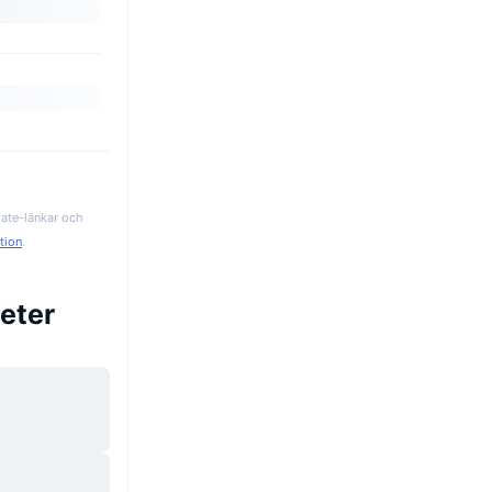
iate-länkar och
ation
.
eter