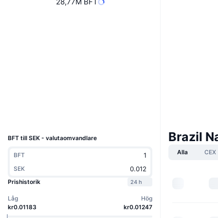
28,77M BFT
Boost
Website
Webbplats
Sociala medier
Kontrakt
0x4270...592c3B
3.4
Betyg (CertiK)
v2.bitciexplorer.com
Explorers
UCID
11714
Brazil 
BFT till SEK - valutaomvandlare
Alla
CEX
BFT
SEK
Prishistorik
24 h
Låg
Hög
kr0.01183
kr0.01247