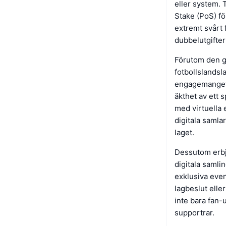
eller system. 
Stake (PoS) fö
extremt svårt 
dubbelutgifter
Förutom den g
fotbollslandsl
engagemanget. 
äkthet av ett s
med virtuella 
digitala samla
laget.
Dessutom erbj
digitala samlin
exklusiva even
lagbeslut elle
inte bara fan-
supportrar.