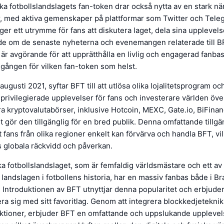
ka fotbollslandslagets fan-token drar också nytta av en stark nä
r, med aktiva gemenskaper på plattformar som Twitter och Tele
r ett utrymme för fans att diskutera laget, dela sina upplevels
de om de senaste nyheterna och evenemangen relaterade till 
 är avgörande för att upprätthålla en livlig och engagerad fanbas,
amgången för vilken fan-token som helst.
augusti 2021, syftar BFT till att utlösa olika lojalitetsprogram 
privilegierade upplevelser för fans och investerare världen öve
ra kryptovalutabörser, inklusive Hotcoin, MEXC, Gate.io, BiFina
et gör den tillgänglig för en bred publik. Denna omfattande tillgä
t fans från olika regioner enkelt kan förvärva och handla BFT, vil
s globala räckvidd och påverkan.
ka fotbollslandslaget, som är femfaldig världsmästare och ett a
landslagen i fotbollens historia, har en massiv fanbas både i Br
t. Introduktionen av BFT utnyttjar denna popularitet och erbjuder 
era sig med sitt favoritlag. Genom att integrera blockkedjetekni
nktioner, erbjuder BFT en omfattande och uppslukande upplevel