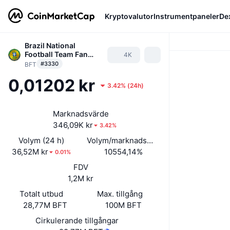
Kryptovalutor
Instrumentpaneler
De
Brazil National
Football Team Fan
4K
Token
#3330
BFT
0,01202 kr
3.42%
(
24h
)
Marknadsvärde
346,09K kr
3.42%
Volym (24 h)
Volym/marknadsvärde (24h)
36,52M kr
10554,14%
0.01%
FDV
1,2M kr
Totalt utbud
Max. tillgång
28,77M BFT
100M BFT
Cirkulerande tillgångar