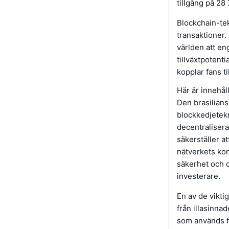
tillgång på 28
Blockchain-tek
transaktioner.
världen att e
tillväxtpotenti
kopplar fans ti
Här är innehål
Den brasilians
blockkedjetek
decentralisera
säkerställer at
nätverkets ko
säkerhet och of
investerare.
En av de vikti
från illasinn
som används f