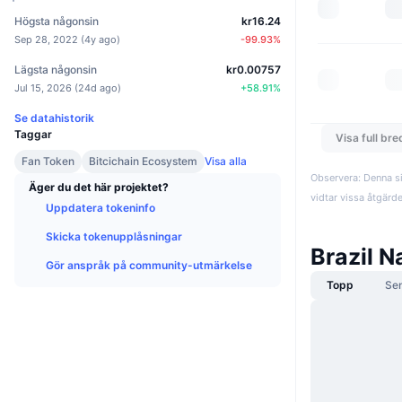
Högsta någonsin
kr16.24
Sep 28, 2022
(
4y ago
)
-99.93
%
Lägsta någonsin
kr0.00757
Jul 15, 2026
(
24d ago
)
+
58.91
%
Se datahistorik
Taggar
Visa full br
Fan Token
Bitcichain Ecosystem
Visa alla
Observera: Denna si
Äger du det här projektet?
vidtar vissa åtgärd
Uppdatera tokeninfo
Skicka tokenupplåsningar
Brazil 
Gör anspråk på community-utmärkelse
Topp
Se