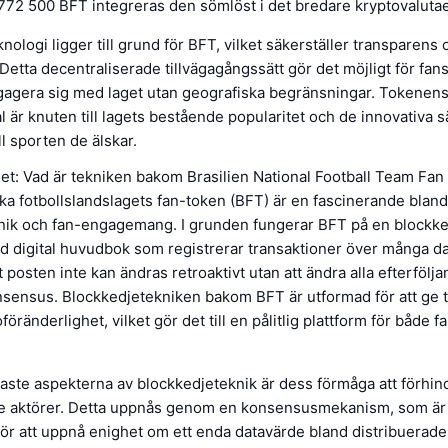
 772 500 BFT integreras den sömlöst i det bredare kryptovalut
nologi ligger till grund för BFT, vilket säkerställer transparens 
 Detta decentraliserade tillvägagångssätt gör det möjligt för fan
ngagera sig med laget utan geografiska begränsningar. Tokenen
al är knuten till lagets bestående popularitet och de innovativa s
ll sporten de älskar.
let: Vad är tekniken bakom Brasilien National Football Team Fa
ka fotbollslandslagets fan-token (BFT) är en fascinerande blan
nik och fan-engagemang. I grunden fungerar BFT på en blockke
d digital huvudbok som registrerar transaktioner över många da
t posten inte kan ändras retroaktivt utan att ändra alla efterfölj
nsensus. Blockkedjetekniken bakom BFT är utformad för att ge 
öränderlighet, vilket gör det till en pålitlig plattform för både f
gaste aspekterna av blockkedjeteknik är dess förmåga att förhin
ade aktörer. Detta uppnås genom en konsensusmekanism, som är
ör att uppnå enighet om ett enda datavärde bland distribuerad