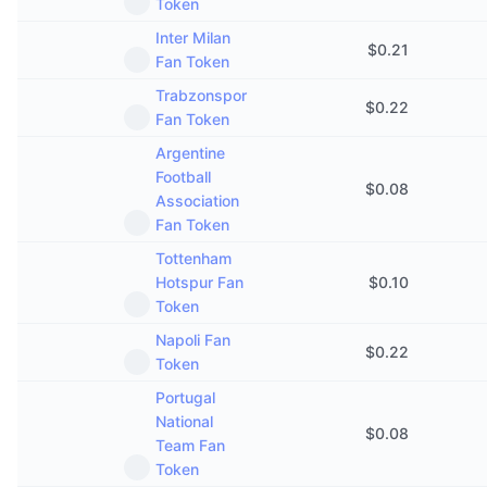
Token
Kommande försäljningar
Finansieringsräntor
Lär dig och tjäna
Inter Milan
$
0.21
Fan Token
Trabzonspor
Kalendrar
$
0.22
Fan Token
Argentine
ICO-kalender
Football
$
0.08
Association
Händelsekalender
Fan Token
Tottenham
Hotspur Fan
$
0.10
Token
Napoli Fan
$
0.22
Token
Portugal
National
$
0.08
Team Fan
Token