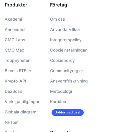
Produkter
Företag
Akademi
Om oss
Annonsera
Användarvillkor
CMC Labs
Integritetspolicy
CMC Max
Cookieinställningar
Toppnyheter
Cookiepolicy
Bitcoin ETF:er
Communityregler
Krypto-API
Ansvarsfriskrivning
DexScan
Metodologi
Verkliga tillgångar
Karriärer
Globala diagram
Jobba med oss!
NFT:er