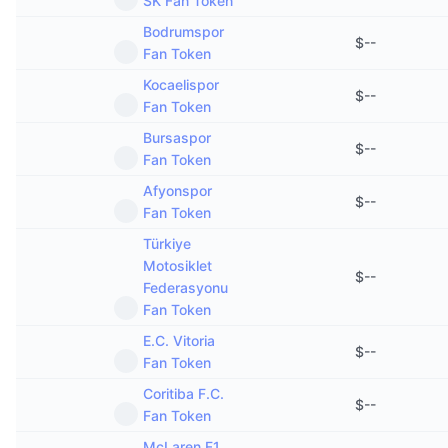
SK Fan Token
Bodrumspor
$
--
Fan Token
Kocaelispor
$
--
Fan Token
Bursaspor
$
--
Fan Token
Afyonspor
$
--
Fan Token
Türkiye
Motosiklet
$
--
Federasyonu
Fan Token
E.C. Vitoria
$
--
Fan Token
Coritiba F.C.
$
--
Fan Token
McLaren F1