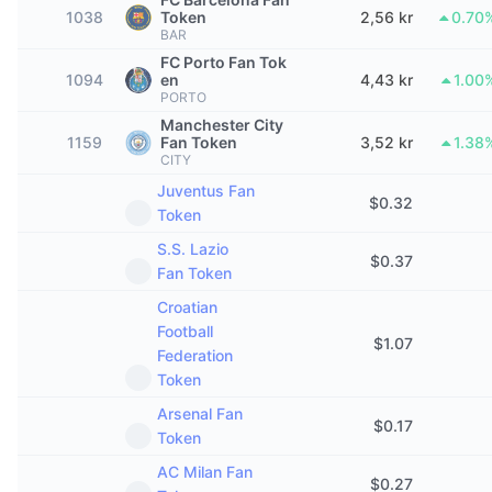
1038
Token
2,56 kr
0.70
Trendande
Krypto-ETF:er
Skola
CMC MCP
BAR
FC Porto Fan Tok
Nytt
Bitcoin ETF:er
1094
en
4,43 kr
1.00
x402
Nyheter
PORTO
Krypto
Ethereum ETF:er
Manchester City
1159
Akademi
Fan Token
3,52 kr
1.38
CITY
Politik
Juventus Fan
Teknisk analys
Analys
$
0.32
Token
Sport
RSI
Videor
S.S. Lazio
$
0.37
Fan Token
Finans
MACD
Ordlista
Croatian
Football
Teknik
$
1.07
Federation
Derivat
Kampanjer
Token
NFT
Arsenal Fan
Översikt
Airdrops
$
0.17
Token
Övergripande NFT-statistik
Likvidationer
AC Milan Fan
Diamantbelöningar
$
0.27