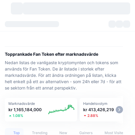
Kryptovalutor
Instrumentpaneler
Kryptovalutor
DexScan
Marknader
Rankningar
Topprankade Fan Token efter marknadsvärde
Nedan listas de vanligaste kryptomynten och tokens som
Signaler
Börser
Kategorier
New
Marknadsöversikt
används för Fan Token. De är listade i storlek efter
marknadsvärde. För att ändra ordningen på listan, klicka
Trendar
Community
Historiska ögonblicksbilder
Spotmarknad
Centraliserade börser
helt enkelt på ett av alternativen - som 24h eller 7d - för att
se sektorn från ett annat perspektiv.
Ny
Feed
API
Tokenupplåsningar
Antal kryptovalutor
Spot
Marknadsvärde
Handelsvolym
Vinnare
Ämnen
Avkastning
Produkter
Bitcoins kassor
Derivat
API
kr 1,165,184,000
kr 413,426,219
1.08%
2.88%
Meme-utforskare
Lives
Verkliga tillgångar
BNBs kassor
Produkter
Krypto-API
Decentraliserade börser
Top
Trending
New
Gainers
Most Visited