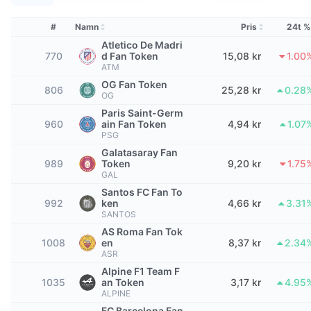
Topphandlare
Artiklar
Börsinflöden/utflöden
DEX API
Valutaomvandlare
Topplistor
Spot
#
Namn
Pris
24t %
Sentiment
Företag
Nyhetsbrev
Atletico De Madri
Indikatorer
Trendande
Derivat
770
d Fan Token
15,08 kr
1.00
ATM
Priser
CMC Launch
Kommande
Index över rädsla & girighet.
OG Fan Token
806
25,28 kr
0.28
OG
Resurser
CMC Labs
Nyligen tillagd
Paris Saint-Germ
Index för altcoin-säsong
960
ain Fan Token
4,94 kr
1.07
PSG
CMC Max
Vinnare & förlorare
Marknadscykelindikatorer
Galatasaray Fan
Dokumentation
989
Token
9,20 kr
1.75
Toppnyheter
GAL
Mest besökta
Bitcoin-dominans
Vanliga frågor
Santos FC Fan To
992
ken
4,66 kr
3.31
Telegrambot
Communityns riktning
CoinMarketCap 20 Index
SANTOS
AS Roma Fan Tok
AI-integrationer
Annonsera
1008
en
8,37 kr
2.34
Kedjerankning
CoinMarketCap 100 Index
ASR
CMC Agent Hub
Alpine F1 Team F
1035
an Token
3,17 kr
4.95
Prediktionsmarknader
ETF-flöden
Webbplatskomponenter
ALPINE
Marknadsplats för färdigheter
FC Barcelona Fan