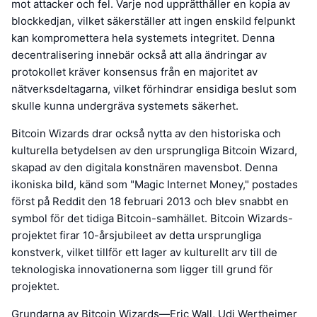
mot attacker och fel. Varje nod upprätthåller en kopia av
blockkedjan, vilket säkerställer att ingen enskild felpunkt
kan kompromettera hela systemets integritet. Denna
decentralisering innebär också att alla ändringar av
protokollet kräver konsensus från en majoritet av
nätverksdeltagarna, vilket förhindrar ensidiga beslut som
skulle kunna undergräva systemets säkerhet.
Bitcoin Wizards drar också nytta av den historiska och
kulturella betydelsen av den ursprungliga Bitcoin Wizard,
skapad av den digitala konstnären mavensbot. Denna
ikoniska bild, känd som "Magic Internet Money," postades
först på Reddit den 18 februari 2013 och blev snabbt en
symbol för det tidiga Bitcoin-samhället. Bitcoin Wizards-
projektet firar 10-årsjubileet av detta ursprungliga
konstverk, vilket tillför ett lager av kulturellt arv till de
teknologiska innovationerna som ligger till grund för
projektet.
Grundarna av Bitcoin Wizards—Eric Wall, Udi Wertheimer