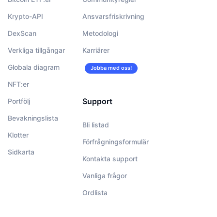
Krypto-API
Ansvarsfriskrivning
DexScan
Metodologi
Verkliga tillgångar
Karriärer
Globala diagram
Jobba med oss!
NFT:er
Support
Portfölj
Bevakningslista
Bli listad
Klotter
Förfrågningsformulär
Sidkarta
Kontakta support
Vanliga frågor
Ordlista