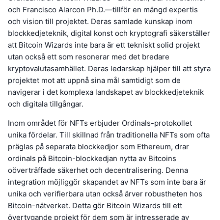
och Francisco Alarcon Ph.D.—tillför en mängd expertis
och vision till projektet. Deras samlade kunskap inom
blockkedjeteknik, digital konst och kryptografi säkerställer
att Bitcoin Wizards inte bara är ett tekniskt solid projekt
utan också ett som resonerar med det bredare
kryptovalutasamhället. Deras ledarskap hjälper till att styra
projektet mot att uppnå sina mål samtidigt som de
navigerar i det komplexa landskapet av blockkedjeteknik
och digitala tillgångar.
Inom området för NFTs erbjuder Ordinals-protokollet
unika fördelar. Till skillnad från traditionella NFTs som ofta
präglas på separata blockkedjor som Ethereum, drar
ordinals på Bitcoin-blockkedjan nytta av Bitcoins
oöverträffade säkerhet och decentralisering. Denna
integration möjliggör skapandet av NFTs som inte bara är
unika och verifierbara utan också ärver robustheten hos
Bitcoin-nätverket. Detta gör Bitcoin Wizards till ett
övertygande projekt för dem som är intresserade av