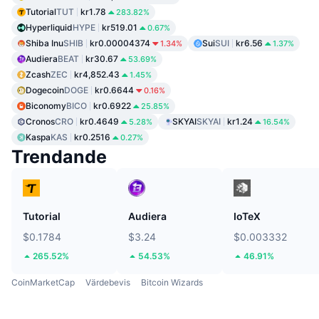
Tutorial
TUT
kr1.78
283.82%
Hyperliquid
HYPE
kr519.01
0.67%
Shiba Inu
SHIB
kr0.00004374
Sui
SUI
kr6.56
1.34%
1.37%
Audiera
BEAT
kr30.67
53.69%
Zcash
ZEC
kr4,852.43
1.45%
Dogecoin
DOGE
kr0.6644
0.16%
Biconomy
BICO
kr0.6922
25.85%
Cronos
CRO
kr0.4649
SKYAI
SKYAI
kr1.24
5.28%
16.54%
Kaspa
KAS
kr0.2516
0.27%
Trendande
Tutorial
Audiera
IoTeX
$0.1784
$3.24
$0.003332
265.52%
54.53%
46.91%
CoinMarketCap
Värdebevis
Bitcoin Wizards