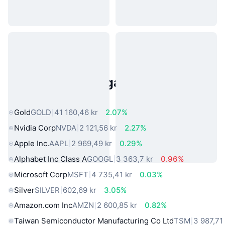
Populära tillgångar från den
verkliga världen
Gold
GOLD
41 160,46 kr
2.07%
Nvidia Corp
NVDA
2 121,56 kr
2.27%
Apple Inc.
AAPL
2 969,49 kr
0.29%
Alphabet Inc Class A
GOOGL
3 363,7 kr
0.96%
Microsoft Corp
MSFT
4 735,41 kr
0.03%
Silver
SILVER
602,69 kr
3.05%
Amazon.com Inc
AMZN
2 600,85 kr
0.82%
Taiwan Semiconductor Manufacturing Co Ltd
TSM
3 987,71