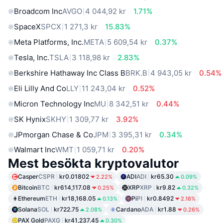
Broadcom Inc
AVGO
4 044,92 kr
1.71%
SpaceX
SPCX
1 271,3 kr
15.83%
Meta Platforms, Inc.
META
5 609,54 kr
0.37%
Tesla, Inc.
TSLA
3 118,98 kr
2.83%
Berkshire Hathaway Inc Class B
BRK.B
4 943,05 kr
0.54%
Eli Lilly And Co
LLY
11 243,04 kr
0.52%
Micron Technology Inc
MU
8 342,51 kr
0.44%
SK Hynix
SKHY
1 309,77 kr
3.92%
JPmorgan Chase & Co
JPM
3 395,31 kr
0.34%
Walmart Inc
WMT
1 059,71 kr
0.20%
Mest besökta kryptovalutor
Casper
CSPR
kr0.01802
ADI
ADI
kr65.30
2.22%
0.09%
Bitcoin
BTC
kr614,117.08
XRP
XRP
kr9.82
0.25%
0.32%
Ethereum
ETH
kr18,168.05
Pi
PI
kr0.8492
0.13%
2.18%
Solana
SOL
kr722.75
Cardano
ADA
kr1.88
2.08%
0.26%
PAX Gold
PAXG
kr41,237.45
0.30%