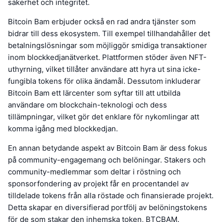
säkerhet och integritet.
Bitcoin Bam erbjuder också en rad andra tjänster som
bidrar till dess ekosystem. Till exempel tillhandahåller det
betalningslösningar som möjliggör smidiga transaktioner
inom blockkedjanätverket. Plattformen stöder även NFT-
uthyrning, vilket tillåter användare att hyra ut sina icke-
fungibla tokens för olika ändamål. Dessutom inkluderar
Bitcoin Bam ett lärcenter som syftar till att utbilda
användare om blockchain-teknologi och dess
tillämpningar, vilket gör det enklare för nykomlingar att
komma igång med blockkedjan.
En annan betydande aspekt av Bitcoin Bam är dess fokus
på community-engagemang och belöningar. Stakers och
community-medlemmar som deltar i röstning och
sponsorfondering av projekt får en procentandel av
tilldelade tokens från alla röstade och finansierade projekt.
Detta skapar en diversifierad portfölj av belöningstokens
för de som stakar den inhemska token, BTCBAM.