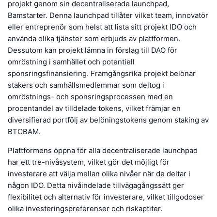
projekt genom sin decentraliserade launchpad,
Bamstarter. Denna launchpad tillåter vilket team, innovatör
eller entreprenör som helst att lista sitt projekt IDO och
använda olika tjänster som erbjuds av plattformen.
Dessutom kan projekt lämna in förslag till DAO för
omröstning i samhället och potentiell
sponsringsfinansiering. Framgångsrika projekt belönar
stakers och samhällsmedlemmar som deltog i
omröstnings- och sponsringsprocessen med en
procentandel av tilldelade tokens, vilket främjar en
diversifierad portfölj av belöningstokens genom staking av
BTCBAM.
Plattformens öppna för alla decentraliserade launchpad
har ett tre-nivåsystem, vilket gör det möjligt för
investerare att välja mellan olika nivåer när de deltar i
någon IDO. Detta nivåindelade tillvägagångssätt ger
flexibilitet och alternativ för investerare, vilket tillgodoser
olika investeringspreferenser och riskaptiter.