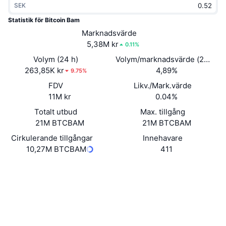
SEK
Trendande
Krypto-ETF:er
Skola
CMC MCP
Statistik för Bitcoin Bam
Nytt
Marknadsvärde
Bitcoin ETF:er
x402
Nyheter
5,38M kr
0.11%
Krypto
Ethereum ETF:er
Volym (24 h)
Volym/marknadsvärde (24h)
Akademi
263,85K kr
4,89%
9.75%
Politik
FDV
Likv./Mark.värde
Teknisk analys
Analys
11M kr
0.04%
Sport
Totalt utbud
Max. tillgång
RSI
Videor
21M BTCBAM
21M BTCBAM
Finans
MACD
Cirkulerande tillgångar
Innehavare
Ordlista
10,27M BTCBAM
411
Teknik
Webbplats
Website
Whitepaper
Derivat
Kampanjer
Sociala medier
NFT
Översikt
Airdrops
Kontrakt
0xcf09...D0F4CE
3.7
Betyg (CertiK)
Övergripande NFT-statistik
Likvidationer
Diamantbelöningar
Explorers
bscscan.com