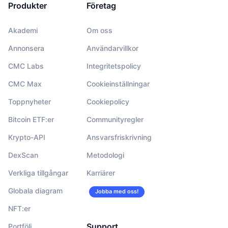
Produkter
Företag
Akademi
Om oss
Annonsera
Användarvillkor
CMC Labs
Integritetspolicy
CMC Max
Cookieinställningar
Toppnyheter
Cookiepolicy
Bitcoin ETF:er
Communityregler
Krypto-API
Ansvarsfriskrivning
DexScan
Metodologi
Verkliga tillgångar
Karriärer
Globala diagram
Jobba med oss!
NFT:er
Support
Portfölj