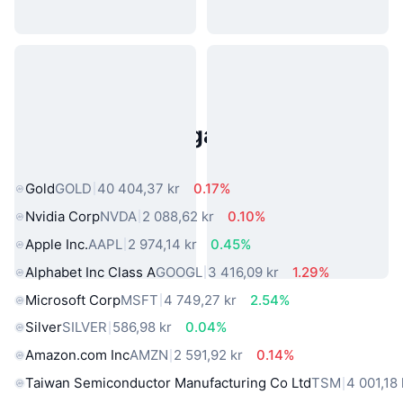
Populära tillgångar från den
verkliga världen
Gold
GOLD
40 404,37 kr
0.17%
Nvidia Corp
NVDA
2 088,62 kr
0.10%
Apple Inc.
AAPL
2 974,14 kr
0.45%
Alphabet Inc Class A
GOOGL
3 416,09 kr
1.29%
Microsoft Corp
MSFT
4 749,27 kr
2.54%
Silver
SILVER
586,98 kr
0.04%
Amazon.com Inc
AMZN
2 591,92 kr
0.14%
Taiwan Semiconductor Manufacturing Co Ltd
TSM
4 001,18 