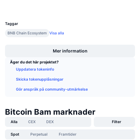
Wallets
Kommande försäljningar
Finansieringsräntor
Lär dig och tjäna
UCID
9270
Taggar
Kalendrar
BNB Chain Ecosystem
Visa alla
Boost
ICO-kalender
Mer information
Händelsekalender
Äger du det här projektet?
Uppdatera tokeninfo
Skicka tokenupplåsningar
Gör anspråk på community-utmärkelse
Bitcoin Bam marknader
Alla
CEX
DEX
Filter
Spot
Perpetual
Framtider