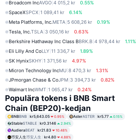
Broadcom Inc
AVGO
4 015,2 kr
0.55%
SpaceX
SPCX
1 089,41 kr
6.14%
Meta Platforms, Inc.
META
5 608,26 kr
0.19%
Tesla, Inc.
TSLA
3 050,16 kr
0.63%
Berkshire Hathaway Inc Class B
BRK.B
4 978,44 kr
1.11%
Eli Lilly And Co
LLY
11 336,7 kr
1.89%
SK Hynix
SKHY
1 371,56 kr
4.97%
Micron Technology Inc
MU
8 470,3 kr
1.31%
JPmorgan Chase & Co
JPM
3 394,73 kr
0.82%
Walmart Inc
WMT
1 065,47 kr
0.24%
Populära tokens i BNB Smart
Chain (BEP20)-kedjan
BNB
BNB
kr5,643.05
Aster
ASTER
kr5.77
0.95%
0.15%
Stable
STABLE
kr0.3146
2.94%
Audiera
BEAT
kr21.83
10.48%
币安人生
币安人生
kr4.80
4.88%