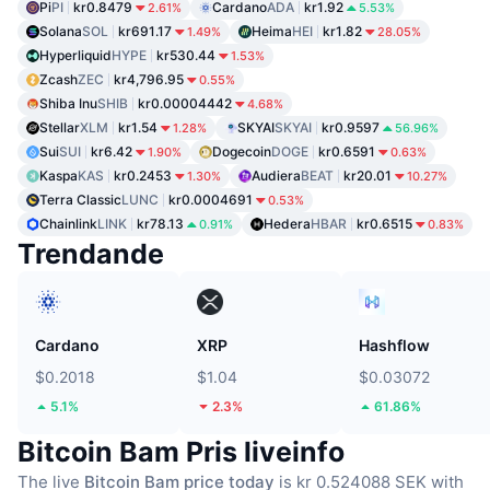
Pi
PI
kr0.8479
Cardano
ADA
kr1.92
2.61%
5.53%
Solana
SOL
kr691.17
Heima
HEI
kr1.82
1.49%
28.05%
Hyperliquid
HYPE
kr530.44
1.53%
Zcash
ZEC
kr4,796.95
0.55%
Shiba Inu
SHIB
kr0.00004442
4.68%
Stellar
XLM
kr1.54
SKYAI
SKYAI
kr0.9597
1.28%
56.96%
Sui
SUI
kr6.42
Dogecoin
DOGE
kr0.6591
1.90%
0.63%
Kaspa
KAS
kr0.2453
Audiera
BEAT
kr20.01
1.30%
10.27%
Terra Classic
LUNC
kr0.0004691
0.53%
Chainlink
LINK
kr78.13
Hedera
HBAR
kr0.6515
0.91%
0.83%
Trendande
Cardano
XRP
Hashflow
$0.2018
$1.04
$0.03072
5.1%
2.3%
61.86%
Bitcoin Bam Pris liveinfo
The live
Bitcoin Bam price today
is kr 0.524088 SEK with