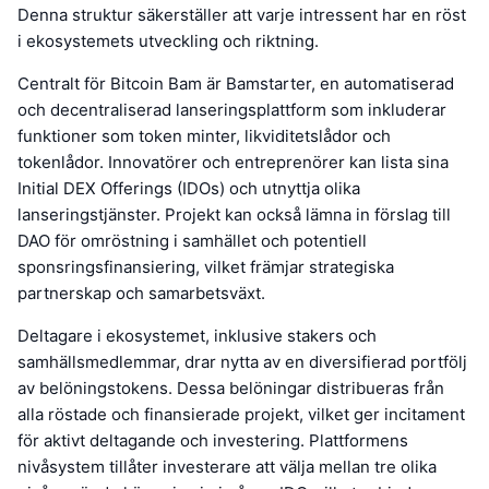
Denna struktur säkerställer att varje intressent har en röst
i ekosystemets utveckling och riktning.
Centralt för Bitcoin Bam är Bamstarter, en automatiserad
och decentraliserad lanseringsplattform som inkluderar
funktioner som token minter, likviditetslådor och
tokenlådor. Innovatörer och entreprenörer kan lista sina
Initial DEX Offerings (IDOs) och utnyttja olika
lanseringstjänster. Projekt kan också lämna in förslag till
DAO för omröstning i samhället och potentiell
sponsringsfinansiering, vilket främjar strategiska
partnerskap och samarbetsväxt.
Deltagare i ekosystemet, inklusive stakers och
samhällsmedlemmar, drar nytta av en diversifierad portfölj
av belöningstokens. Dessa belöningar distribueras från
alla röstade och finansierade projekt, vilket ger incitament
för aktivt deltagande och investering. Plattformens
nivåsystem tillåter investerare att välja mellan tre olika