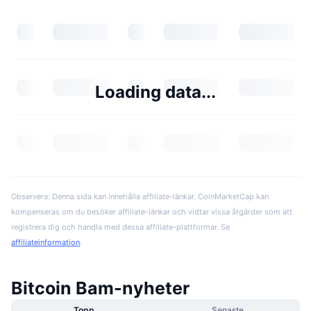
Loading data...
Observera: Denna sida kan innehålla affiliate-länkar. CoinMarketCap kan
kompenseras om du besöker affiliate-länkar och vidtar vissa åtgärder som att
registrera dig och handla med dessa affiliate-plattformar. Se
affiliateinformation
.
Bitcoin Bam-nyheter
Topp
Senaste