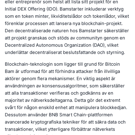
eller entreprenör som helst att lista sitt projekt för en
Initial DEX Offering (IDO). Bamstarter inkluderar verktyg
som en token minter, likviditetslådor och tokenlådor, vilket
förenklar processen att lansera nya blockchain-projekt.
Den decentraliserade naturen hos Bamstarter säkerställer
att projekt granskas och stöds av communityn genom en
Decentralized Autonomous Organization (DAO), vilket
underlättar decentraliserat beslutsfattande och styrning.
Blockchain-teknologin som ligger till grund för Bitcoin
Bam är utformad för att förhindra attacker från illvilliga
aktörer genom flera mekanismer. En viktig aspekt är
användningen av konsensusalgoritmer, som säkerställer
att alla transaktioner verifieras och godkänns av en
majoritet av nätverksdeltagarna. Detta gör det extremt
svårt för någon enskild enhet att manipulera blockkedjan.
Dessutom använder BNB Smart Chain-plattformen
avancerade kryptografiska tekniker för att säkra data och
transaktioner, vilket ytterligare förbättrar nätverkets