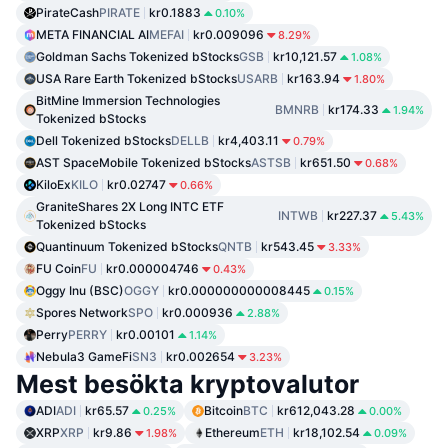
PirateCash
PIRATE
kr0.1883
0.10%
META FINANCIAL AI
MEFAI
kr0.009096
8.29%
Goldman Sachs Tokenized bStocks
GSB
kr10,121.57
1.08%
USA Rare Earth Tokenized bStocks
USARB
kr163.94
1.80%
BitMine Immersion Technologies
BMNRB
kr174.33
1.94%
Tokenized bStocks
Dell Tokenized bStocks
DELLB
kr4,403.11
0.79%
AST SpaceMobile Tokenized bStocks
ASTSB
kr651.50
0.68%
KiloEx
KILO
kr0.02747
0.66%
GraniteShares 2X Long INTC ETF
INTWB
kr227.37
5.43%
Tokenized bStocks
Quantinuum Tokenized bStocks
QNTB
kr543.45
3.33%
FU Coin
FU
kr0.000004746
0.43%
Oggy Inu (BSC)
OGGY
kr0.000000000008445
0.15%
Spores Network
SPO
kr0.000936
2.88%
Perry
PERRY
kr0.00101
1.14%
Nebula3 GameFi
SN3
kr0.002654
3.23%
Mest besökta kryptovalutor
ADI
ADI
kr65.57
Bitcoin
BTC
kr612,043.28
0.25%
0.00%
XRP
XRP
kr9.86
Ethereum
ETH
kr18,102.54
1.98%
0.09%