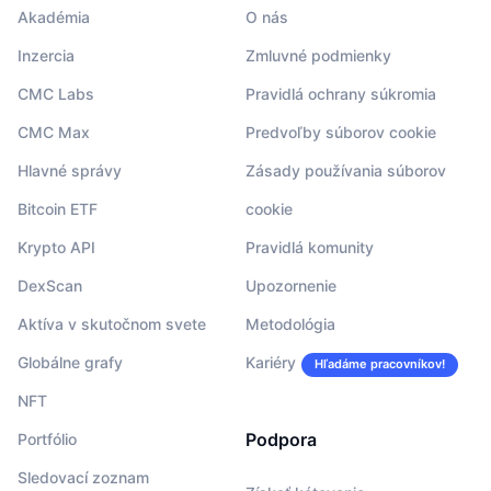
Akadémia
O nás
Inzercia
Zmluvné podmienky
CMC Labs
Pravidlá ochrany súkromia
CMC Max
Predvoľby súborov cookie
Hlavné správy
Zásady používania súborov
Bitcoin ETF
cookie
Krypto API
Pravidlá komunity
DexScan
Upozornenie
Aktíva v skutočnom svete
Metodológia
Globálne grafy
Kariéry
Hľadáme pracovníkov!
NFT
Podpora
Portfólio
Sledovací zoznam