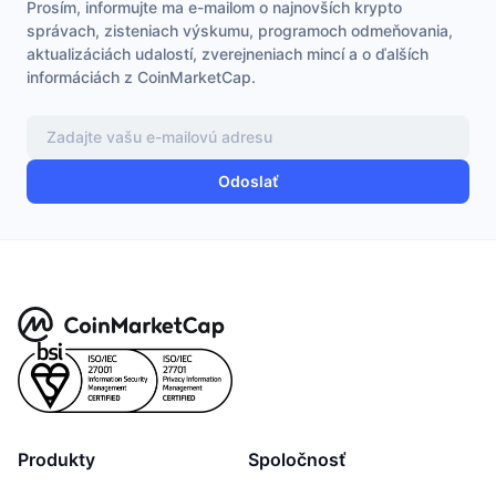
Prosím, informujte ma e-mailom o najnovších krypto
Nadchádzajúce predaje
správach, zisteniach výskumu, programoch odmeňovania,
Sadzby financovania
Učte sa a zarábajte
aktualizáciách udalostí, zverejneniach mincí a o ďalších
informáciách z CoinMarketCap.
Kalendáre
Kalendár ICO
Odoslať
Kalendár udalostí
Produkty
Spoločnosť