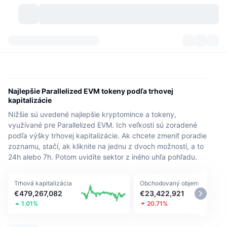
Kryptomeny
Prehľady
Kryptomeny
DexScan
Trhy
Poradie
Najlepšie Parallelized EVM tokeny podľa trhovej
kapitalizácie
Signály
Burzy
Kategórie
New
Prehľad trhu
Nižšie sú uvedené najlepšie kryptomince a tokeny,
využívané pre Parallelized EVM. Ich veľkosti sú zoradené
Trendujúce
Komunita
Historické záznamy
Spotový trh
Centralizované burzy
podľa výšky trhovej kapitalizácie. Ak chcete zmeniť poradie
zoznamu, stačí, ak kliknite na jednu z dvoch možností, a to
Nový
Informačné kanály
API
Odomknutia tokenov
24h alebo 7h. Potom uvidíte sektor z iného uhľa pohľadu.
Počet kryptomien
Spot
Rastúce
Témy
Výnosy
Produkty
Pokladnice Bitcoin
Deriváty
API
Trhová kapitalizácia
Obchodovaný objem
€479,267,082
€23,422,921
Prieskumník mémov
1.01%
20.71%
Živé relácie
Aktíva v skutočnom svete
Pokladnice BNB
Produkty
Krypto API
Decentralizované burzy