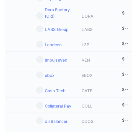
Dora Factory
$
--
(Old)
DORA
$
--
LABS Group
LABS
$
--
Lepricon
L3P
$
--
ImpulseVen
VEN
$
--
ebox
EBOX
$
--
Cash Tech
CATE
$
--
Collateral Pay
COLL
$
--
disBalancer
DDOS