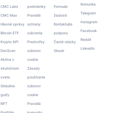
Komunita
CMC Labs
podmienky
Formulár
Telegram
CMC Max
Pravidlá
žiadosti
Instagram
Hlavné správy
ochrany
Kontaktujte
Facebook
Bitcoin ETF
súkromia
podporu
Reddit
Krypto API
Predvoľby
Časté otázky
LinkedIn
DexScan
súborov
Glosár
Aktíva v
cookie
skutočnom
Zásady
svete
používania
Globálne
súborov
grafy
cookie
NFT
Pravidlá
Portfólio
komunity