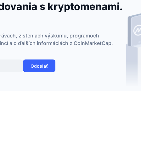
dovania s kryptomenami.
právach, zisteniach výskumu, programoch
incí a o ďalších informáciách z CoinMarketCap.
Odoslať