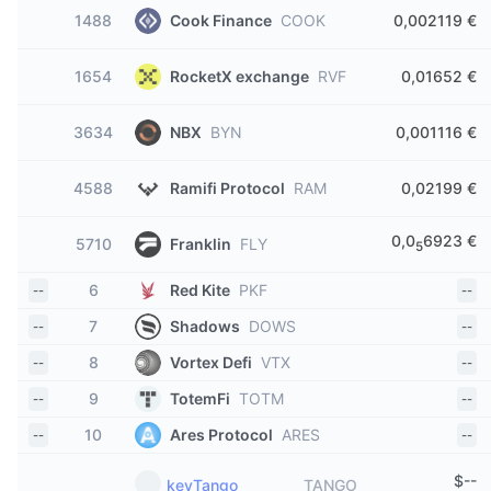
1488
Cook Finance
COOK
0,002119 €
1654
RocketX exchange
RVF
0,01652 €
3634
NBX
BYN
0,001116 €
4588
Ramifi Protocol
RAM
0,02199 €
0,0
6923 €
5710
Franklin
FLY
5
6
Red Kite
PKF
--
--
7
Shadows
DOWS
--
--
8
Vortex Defi
VTX
--
--
9
TotemFi
TOTM
--
--
10
Ares Protocol
ARES
--
--
$
--
keyTango
TANGO