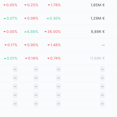
0.05%
0.25%
1.78%
1,85M €
0.07%
0.98%
0.30%
1,29M €
0.00%
6.89%
36.00%
9,89K €
0.17%
0.90%
1.48%
--
0.01%
0.18%
0.74%
11,68K €
--
--
--
--
--
--
--
--
--
--
--
--
--
--
--
--
--
--
--
--