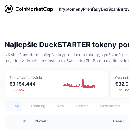
Kryptomeny
Prehľady
DexScan
Burz
Najlepšie DuckSTARTER tokeny podľ
Nižšie sú uvedené najlepšie kryptomince a tokeny, využívané pre 
na jednu z dvoch možností, a to 24h alebo 7h. Potom uvidíte sekt
Trhová kapitalizácia
Obchodo
€3,154,444
€32,9
0.35%
11.8
Top
Trending
New
Gainers
Most Visited
#
Názov
Cena