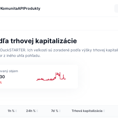
y
Komunita
API
Produkty
a trhovej kapitalizácie
DuckSTARTER. Ich veľkosti sú zoradené podľa výšky trhovej kapitaliz
or z iného uhľa pohľadu.
vaný objem
30
5%
1h %
24h %
7d %
Trhová kapitalizácia