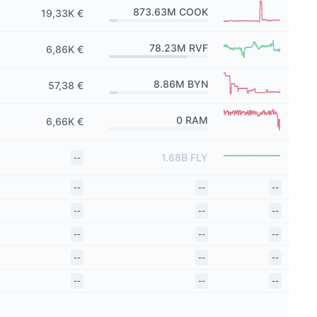
873.63M
COOK
19,33K €
78.23M
RVF
6,86K €
8.86M
BYN
57,38 €
0
RAM
6,66K €
1.68B
FLY
--
--
--
--
--
--
--
--
--
--
--
--
--
--
--
--