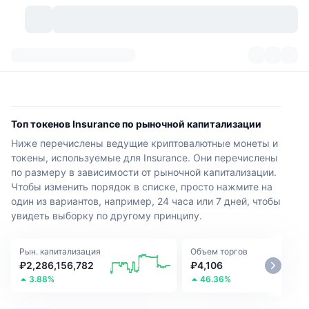
Криптовалюты
Дашборды
Криптовалюты
DexScan
Рынки
Рейтинг
Топ токенов Insurance по рыночной капитализации
Ниже перечислены ведущие криптовалютные монеты и
Сигналы
Биржи
Категории
New
Обзор рынка
токены, используемые для Insurance. Они перечислены
по размеру в зависимости от рыночной капитализации.
Тренды
Сообщество
Исторические "снимки"
Спотовый рынок
Централизованные биржи
Чтобы изменить порядок в списке, просто нажмите на
один из вариантов, например, 24 часа или 7 дней, чтобы
Новый
Лента
API
Разблокировки токенов
Количество криптовалют
Spot
увидеть выборку по другому принципу.
Лидеры роста
Темы
Доходность
Продукты
Казначейства Bitcoin (Биткоин)
Деривативы
API
Рын. капитализация
Объем торгов
₽2,286,156,782
₽4,106
Мем-обозреватель
Прямые эфиры
Физические активы:
3.88%
Казначейства BNB
46.36%
Продукты
Крипто-API
Децентрализованные биржи