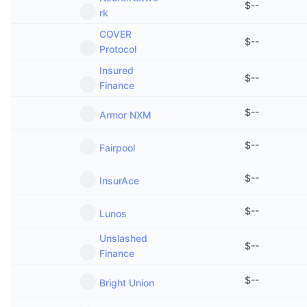
$
--
Предстоящие продажи
rk
Ставки финансирования
Изучайте и зарабатывайте
COVER
$
--
Protocol
Календари
Insured
$
--
Finance
Календарь ICO
$
--
Armor NXM
Календарь мероприятий
$
--
Fairpool
$
--
InsurAce
$
--
Lunos
Unslashed
$
--
Finance
$
--
Bright Union