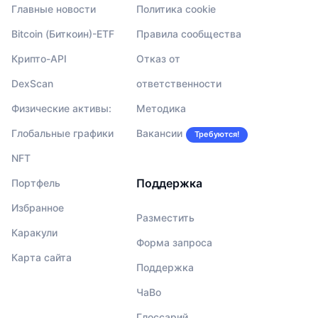
Главные новости
Политика cookie
Bitcoin (Биткоин)-ETF
Правила сообщества
Крипто-API
Отказ от
DexScan
ответственности
Физические активы:
Методика
Глобальные графики
Вакансии
Требуются!
NFT
Поддержка
Портфель
Избранное
Разместить
Каракули
Форма запроса
Карта сайта
Поддержка
ЧаВо
Глоссарий