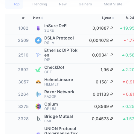
Лучшие трейдеры
Статьи
Притоки/оттоки на биржах
API DEX
Конвертер
Top
Trending
New
Gainers
Most Visited
Таблицы лидеров
Spot
Сентимент
Корпоративный
Инф. бюлл.
#
Имя
Цена
% 2
Индикаторы
В тренде
Деривативы
inSure DeFi
1082
0,01887 ₽
19.9
SURE
Цены
CMC Launch
Предстоящее
Индекс страха и жадности.
DSLA Protocol
2509
0,004078 ₽
1.7
DSLA
Ресурсы
CMC Labs
Добавлены недавно
Индекс альт-сезона
Etherisc DIP Tok
2510
en
0,09341 ₽
0.5
DIP
CMC Max
Рост и падение
Индикаторы рыночного цикла
CheckDot
Документация
2692
1,96 ₽
2.2
CDT
Главные новости
Самые посещаемые
Доминирование BTC
Helmet.insure
3057
0,1581 ₽
0.9
ЧаВо
HELMET
Телеграм-бот
Настроения в сообществе
Razor Network
Индекс CoinMarketCap 20
3264
0,01133 ₽
0.8
RAZOR
Интеграции с ИИ
Рекламировать
Opium
Рейтинг блокчейнов
3275
Индекс CoinMarketCap 100
0,8569 ₽
0.2
OPIUM
Хаб агентов CMC
Bridge Mutual
3328
0,04573 ₽
1.5
BMI
Рынки предсказаний
Потоки ETF
Виджеты для сайта
UNION Protocol
Маркетплейс навыков
Governance Tok