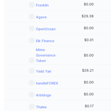
Предстоящие продажи
$
0.00
Franklin
Ставки финансирования
Изучайте и зарабатывайте
$
29.38
Agave
Календари
$
0.00
OpenOcean
Календарь ICO
$
0.01
Elk Finance
Календарь мероприятий
Mimo
Governance
$
0.00
Token
$
26.21
Yield Yak
$
0.00
handleFOREX
$
0.00
Arbidoge
$
0.17
Thales