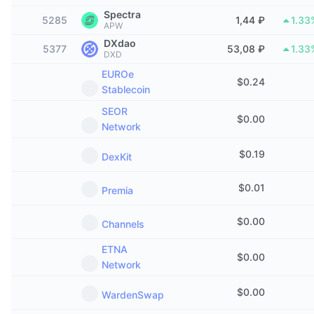
В тренде
Крипто-ETF
Spectra
5285
1,44 ₽
1.33
Подробнее
CMC MCP
APW
DXdao
Новинка
Bitcoin (Биткоин)-ETF
5377
53,08 ₽
1.33
DXD
x402
Новости
EUROe
Крипто
Ethereum (Эфириум)-ETF
$
0.24
Stablecoin
Academy
SEOR
Политика
$
0.00
Технический анализ
Research
Network
Спорт
$
0.19
RSI
DexKit
Видео
Финансы
$
0.01
MACD
Premia
Глоссарий
Технологии
$
0.00
Channels
Деривативы
Промоакции
ETNA
NFT
$
0.00
Network
Обзор
Аирдропы
Общая статистика NFT
$
0.00
WardenSwap
Ликвидации
Бриллиантовые вознаграждения