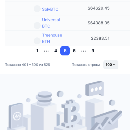
$
64629.45
SolvBTC
Universal
$
64388.35
BTC
Treehouse
$
2383.51
ETH
1
4
5
6
9
Показано 401 – 500 из 828
Показать строки
100