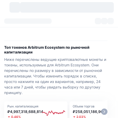
Криптовалюты
Дашборды
Криптовалюты
DexScan
Рынки
Рейтинг
Топ токенов Arbitrum Ecosystem по рыночной
капитализации
Сигналы
Биржи
Категории
New
Обзор рынка
Ниже перечислены ведущие криптовалютные монеты и
токены, используемые для Arbitrum Ecosystem. Они
Тренды
Сообщество
Исторические "снимки"
Спотовый рынок
Централизованные биржи
перечислены по размеру в зависимости от рыночной
капитализации. Чтобы изменить порядок в списке,
Новый
Лента
API
Разблокировки токенов
просто нажмите на один из вариантов, например, 24
Количество криптовалют
Spot
часа или 7 дней, чтобы увидеть выборку по другому
принципу.
Лидеры роста
Темы
Доходность
Продукты
Казначейства Bitcoin (Биткоин)
Деривативы
API
Мем-обозреватель
Прямые эфиры
Рын. капитализация
Физические активы:
Объем торгов
Казначейства BNB
Продукты
Крипто-API
Децентрализованные биржи
₽4,997,318,688,814
₽258,051,186,960
0.46%
2.03%