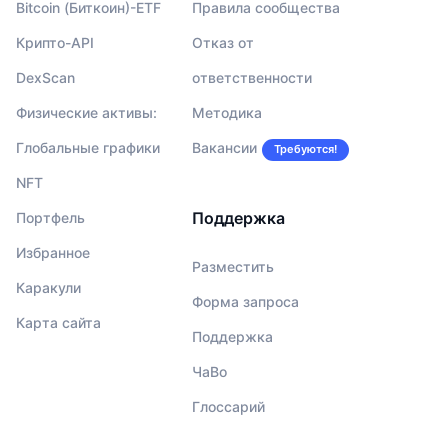
Bitcoin (Биткоин)-ETF
Правила сообщества
Крипто-API
Отказ от
DexScan
ответственности
Физические активы:
Методика
Глобальные графики
Вакансии
Требуются!
NFT
Поддержка
Портфель
Избранное
Разместить
Каракули
Форма запроса
Карта сайта
Поддержка
ЧаВо
Глоссарий