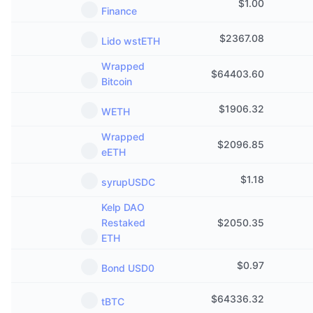
$
1.00
Finance
$
2367.08
Lido wstETH
Wrapped
$
64403.60
Bitcoin
$
1906.32
WETH
Wrapped
$
2096.85
eETH
$
1.18
syrupUSDC
Kelp DAO
Restaked
$
2050.35
ETH
$
0.97
Bond USD0
$
64336.32
tBTC