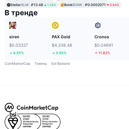
Stellar
XLM
₽13.48
Bonk
BONK
₽0.0002071
1.28%
0.64%
В тренде
siren
PAX Gold
Cronos
$0.03327
$4,338.48
$0.04691
6.55%
0.95%
11.82%
CoinMarketCap
Токены
Sol Bastard