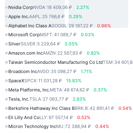
Nvidia Corp
NVDA
18 409,06 ₽
2.27%
Apple Inc.
AAPL
25 766,6 ₽
0.29%
Alphabet Inc Class A
GOOGL
29 187,22 ₽
0.96%
Microsoft Corp
MSFT
41 089,7 ₽
0.03%
Silver
SILVER
5 229,64 ₽
3.05%
Amazon.com Inc
AMZN
22 567,93 ₽
0.82%
Taiwan Semiconductor Manufacturing Co Ltd
TSM
34 601,8
Broadcom Inc
AVGO
35 098,27 ₽
1.71%
SpaceX
SPCX
11 031,28 ₽
15.83%
Meta Platforms, Inc.
META
48 674,62 ₽
0.37%
Tesla, Inc.
TSLA
27 063,77 ₽
2.83%
Berkshire Hathaway Inc Class B
BRK.B
42 891,41 ₽
0.54%
Eli Lilly And Co
LLY
97 557,14 ₽
0.52%
Micron Technology Inc
MU
72 388,94 ₽
0.44%