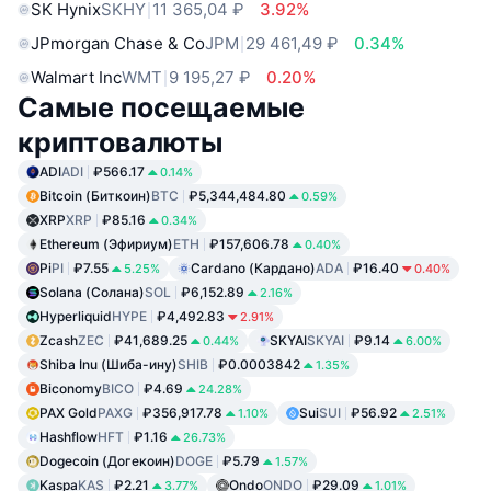
SK Hynix
SKHY
11 365,04 ₽
3.92%
JPmorgan Chase & Co
JPM
29 461,49 ₽
0.34%
Walmart Inc
WMT
9 195,27 ₽
0.20%
Самые посещаемые
криптовалюты
ADI
ADI
₽566.17
0.14%
Bitcoin (Биткоин)
BTC
₽5,344,484.80
0.59%
XRP
XRP
₽85.16
0.34%
Ethereum (Эфириум)
ETH
₽157,606.78
0.40%
Pi
PI
₽7.55
Cardano (Кардано)
ADA
₽16.40
5.25%
0.40%
Solana (Солана)
SOL
₽6,152.89
2.16%
Hyperliquid
HYPE
₽4,492.83
2.91%
Zcash
ZEC
₽41,689.25
SKYAI
SKYAI
₽9.14
0.44%
6.00%
Shiba Inu (Шиба-ину)
SHIB
₽0.0003842
1.35%
Biconomy
BICO
₽4.69
24.28%
PAX Gold
PAXG
₽356,917.78
Sui
SUI
₽56.92
1.10%
2.51%
Hashflow
HFT
₽1.16
26.73%
Dogecoin (Догекоин)
DOGE
₽5.79
1.57%
Kaspa
KAS
₽2.21
Ondo
ONDO
₽29.09
3.77%
1.01%