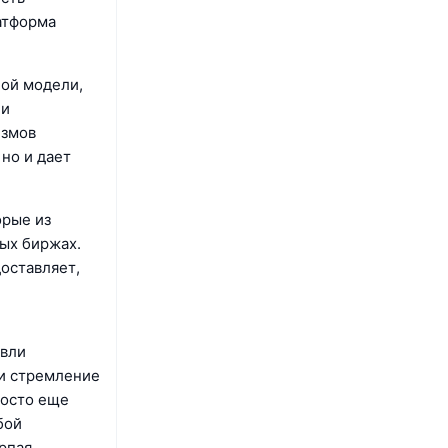
латформа
ой модели,
 и
измов
 но и дает
орые из
ых биржах.
оставляет,
овли
 и стремление
росто еще
бой
рпая