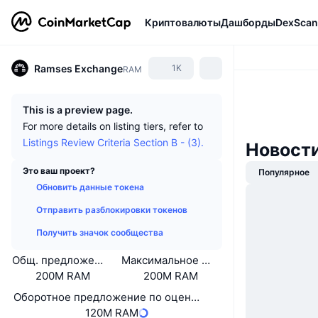
Криптовалюты
Дашборды
DexScan
Ramses Exchange
1K
RAM
This is a preview page.
For more details on listing tiers, refer to
Listings Review Criteria Section B - (3).
Новост
Это ваш проект?
Популярное
Обновить данные токена
Отправить разблокировки токенов
Получить значок сообщества
Общ. предложение
Максимальное предложение
200M RAM
200M RAM
Оборотное предложение по оценке самого проекта
120M RAM