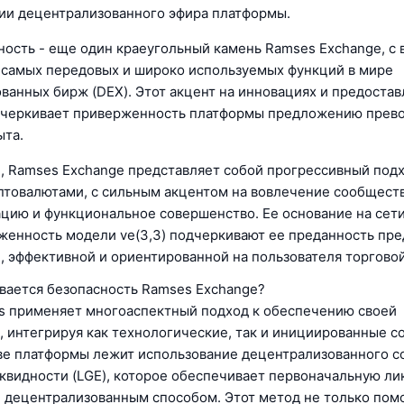
ии децентрализованного эфира платформы.
ость - еще один краеугольный камень Ramses Exchange, с
 самых передовых и широко используемых функций в мире
ванных бирж (DEX). Этот акцент на инновациях и предоста
дчеркивает приверженность платформы предложению прев
ыта.
, Ramses Exchange представляет собой прогрессивный подх
птовалютами, с сильным акцентом на вовлечение сообществ
цию и функциональное совершенство. Ее основание на сети
женность модели ve(3,3) подчеркивают ее преданность пр
, эффективной и ориентированной на пользователя торгово
вается безопасность Ramses Exchange?
 применяет многоаспектный подход к обеспечению своей
, интегрируя как технологические, так и инициированные 
ве платформы лежит использование децентрализованного с
квидности (LGE), которое обеспечивает первоначальную ли
 децентрализованным способом. Этот метод не только помо