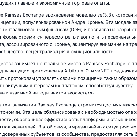
щущих плавные и экономичные торговые опыты.
ве Ramses Exchange вдохновлена моделью ve(3,3), которая 
онцепции, популяризированной Андре Кронье. Эта модель з
ецентрализованным финансам (DeFi) и повлияла на разрабо
атформа стремится пересмотреть и воплотить первоначаль
кта, ассоциированного с Кронье, акцентируя внимание на тр
ообщество, децентрализация и функциональность.
ества занимает центральное место в Ramses Exchange, с п
 для ведущих протоколов на Arbitrum. Эти veNFT предназнач
ить протоколам управлять своими позициями таким образом
т наилучшим интересам их платформ, способствуя чувству
ва и взаимной выгоды внутри экосистемы.
ецентрализации Ramses Exchange стремится достичь макси
тономии. Эта цель сбалансирована с необходимостью опе
ости, обеспечивая эффективность платформы и отзывчивос
 пользователей. В этой связи, в чрезвычайных ситуациях м
т доверенных субъектов из сообщества, предоставляя сеть 