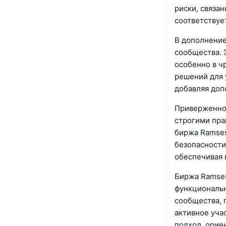
риски, связа
соответствуе
В дополнение
сообщества. 
особенно в ч
решений для 
добавляя доп
Приверженно
строгими пра
биржа Ramses
безопасности
обеспечивая
Биржа Ramses
функциональн
сообщества, 
активное уча
подход, орие