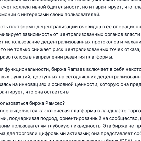
 счет коллективной бдительности, но и гарантирует, что п
армонии с интересами своих пользователей.
ть платформы децентрализации очевидна в ее операционн
мизирует зависимость от централизованных органов власти
т использование децентрализованных протоколов и механ
Это не только снижает риск централизованных точек отказа,
раво голоса в направлении развития платформы.
ия функциональности, биржа Ramses включает в себя некот
вых функций, доступных на сегодняшних децентрализованн
аясь на инновациях и основной ценности, которую она пред
антирует, что она остается в
пользоваться биржа Рамсес?
nge выделяется как ключевая платформа в ландшафте торг
ми, подчеркивая подход, ориентированный на сообщество,
воим пользователям глубокую ликвидность. Эта биржа не п
ма для торговли цифровыми активами; она представляет со
 развитие в технологии децентрализованных бирж (DEX), че