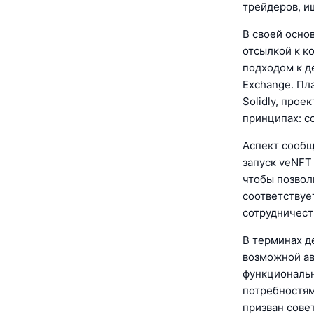
трейдеров, и
В своей осно
отсылкой к к
подходом к д
Exchange. Пл
Solidly, прое
принципах: с
Аспект сообщ
запуск veNFT
чтобы позвол
соответствуе
сотрудничест
В терминах д
возможной ав
функциональн
потребностям
призван сове