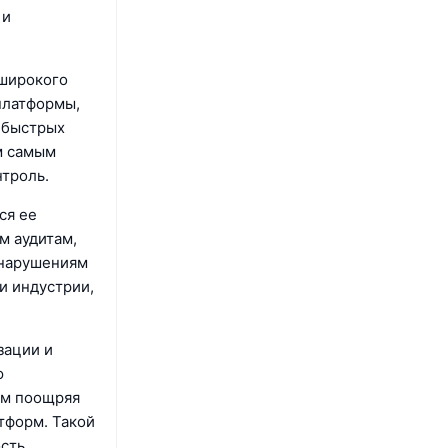
 и
 широкого
платформы,
 быстрых
м самым
троль.
ся ее
м аудитам,
 нарушениям
и индустрии,
зации и
ю
ым поощряя
тформ. Такой
ость