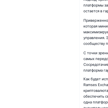
платформы за
остается в г
Приверженнос
которая мини
максимизируе
управления. 
сообществу п
С точки зрен
самых передо
Сосредотачив
платформа гар
Как будет ис
Ramses Excha
криптовалюта
обеспечить с
одна платфор
значительное