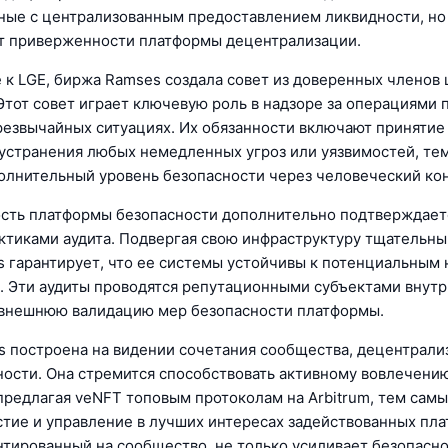
нные с централизованным предоставлением ликвидности, но
т приверженности платформы децентрализации.
 к LGE, биржа Ramses создала совет из доверенных членов
Этот совет играет ключевую роль в надзоре за операциями 
резвычайных ситуациях. Их обязанности включают принятие
устранения любых немедленных угроз или уязвимостей, те
олнительный уровень безопасности через человеческий кон
сть платформы безопасности дополнительно подтверждает
ктиками аудита. Подвергая свою инфраструктуру тщательны
 гарантирует, что ее системы устойчивы к потенциальным
. Эти аудиты проводятся репутационными субъектами внутр
 внешнюю валидацию мер безопасности платформы.
 построена на видении сочетания сообщества, децентрали
ости. Она стремится способствовать активному вовлечени
предлагая veNFT топовым протоколам на Arbitrum, тем сам
стие и управление в лучших интересах задействованных пла
нтированный на сообщество, не только усиливает безопасн