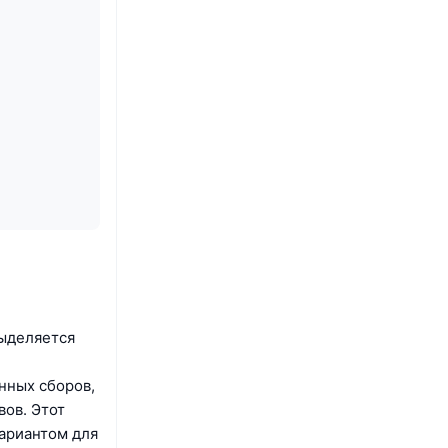
выделяется
нных сборов,
ов. Этот
ариантом для