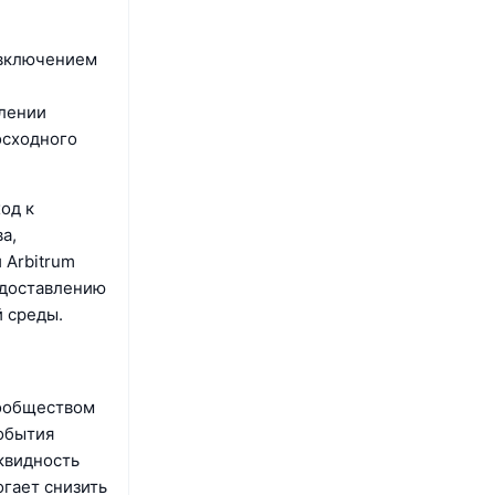
 включением
влении
осходного
од к
а,
 Arbitrum
едоставлению
й среды.
сообществом
обытия
квидность
гает снизить