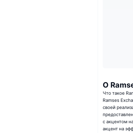
О Rams
Что такое Ra
Ramses Excha
своей реализ
предоставлен
с акцентом н
акцент на эф