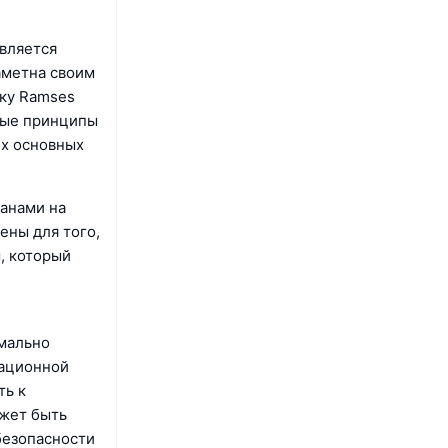
является
аметна своим
тку Ramses
ные принципы
ех основных
ланами на
ены для того,
, который
мально
рационной
ть к
ожет быть
безопасности