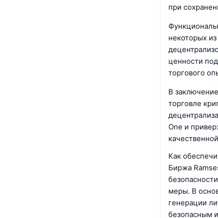
при сохранен
Функциональн
некоторых из
децентрализо
ценности по
торгового оп
В заключение
торговле кри
децентрализа
One и привер
качественной
Как обеспечи
Биржа Ramses
безопасности
меры. В осно
генерации ли
безопасным и