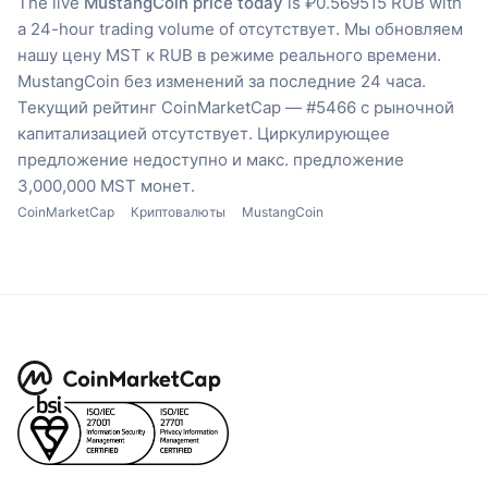
The live
MustangCoin price today
is ₽0.569515 RUB with
a 24-hour trading volume of отсутствует.
Мы обновляем
нашу цену MST к RUB в режиме реального времени.
MustangCoin без изменений за последние 24 часа.
Текущий рейтинг CoinMarketCap — #5466 с рыночной
капитализацией отсутствует.
Циркулирующее
предложение недоступно
и макс. предложение
3,000,000 MST монет.
CoinMarketCap
Криптовалюты
MustangCoin