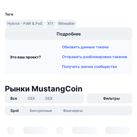
UCID
Предстоящие продажи
1396
Ставки финансирования
Изучайте и зарабатывайте
Теги
Hybrid - PoW & PoS
X11
Mineable
Календари
Подробнее
Календарь ICO
Обновить данные токена
Отправить разблокировки токенов
Это ваш проект?
Календарь мероприятий
Получить значок сообщества
Рынки MustangCoin
Все
CEX
DEX
Фильтры
Spot
Бессрочные
Фьючерсы