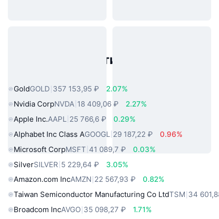
Популярные активы реального
мира
Gold
GOLD
357 153,95 ₽
2.07%
Nvidia Corp
NVDA
18 409,06 ₽
2.27%
Apple Inc.
AAPL
25 766,6 ₽
0.29%
Alphabet Inc Class A
GOOGL
29 187,22 ₽
0.96%
Microsoft Corp
MSFT
41 089,7 ₽
0.03%
Silver
SILVER
5 229,64 ₽
3.05%
Amazon.com Inc
AMZN
22 567,93 ₽
0.82%
Taiwan Semiconductor Manufacturing Co Ltd
TSM
34 601,8
Broadcom Inc
AVGO
35 098,27 ₽
1.71%