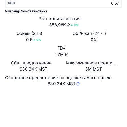
RUB
В тренде
Крипто-ETF
Подробнее
CMC MCP
MustangCoin статистика
Новинка
Рын. капитализация
Bitcoin (Биткоин)-ETF
x402
Новости
358,98K ₽
0%
Крипто
Ethereum (Эфириум)-ETF
Объем (24ч)
Об./Р.кап (24 ч.)
Academy
0 ₽
0%
0%
Политика
FDV
Технический анализ
Research
1,7M ₽
Спорт
Общ. предложение
Максимальное предложение
RSI
Видео
630,34K MST
3M MST
Финансы
MACD
Оборотное предложение по оценке самого проекта
Глоссарий
630,34K MST
Технологии
Сайт
Website
Whitepaper
Деривативы
Промоакции
Социальные сети
NFT
2.8
Обзор
Рейтинг (CertiK)
Аирдропы
chainz.cryptoid.info
Общая статистика NFT
Проводники
Ликвидации
Бриллиантовые вознаграждения