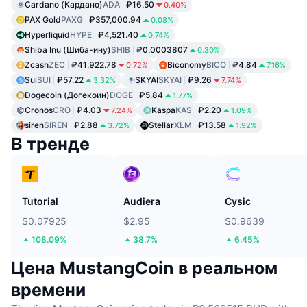
Cardano (Кардано)
ADA
₽16.50
0.40%
PAX Gold
PAXG
₽357,000.94
0.08%
Hyperliquid
HYPE
₽4,521.40
0.74%
Shiba Inu (Шиба-ину)
SHIB
₽0.0003807
0.30%
Zcash
ZEC
₽41,922.78
Biconomy
BICO
₽4.84
0.72%
7.16%
Sui
SUI
₽57.22
SKYAI
SKYAI
₽9.26
3.32%
7.74%
Dogecoin (Догекоин)
DOGE
₽5.84
1.77%
Cronos
CRO
₽4.03
Kaspa
KAS
₽2.20
7.24%
1.09%
siren
SIREN
₽2.88
Stellar
XLM
₽13.58
3.72%
1.92%
В тренде
Tutorial
Audiera
Cysic
$0.07925
$2.95
$0.9639
108.09%
38.7%
6.45%
Цена MustangCoin в реальном
времени