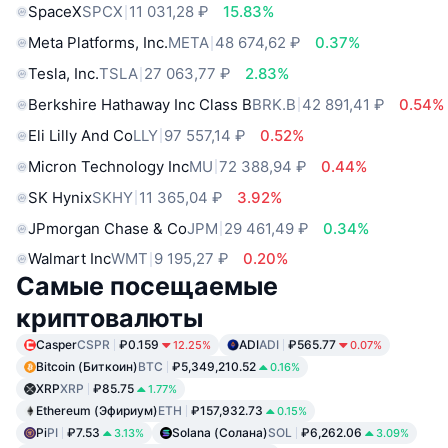
SpaceX
SPCX
11 031,28 ₽
15.83%
Meta Platforms, Inc.
META
48 674,62 ₽
0.37%
Tesla, Inc.
TSLA
27 063,77 ₽
2.83%
Berkshire Hathaway Inc Class B
BRK.B
42 891,41 ₽
0.54%
Eli Lilly And Co
LLY
97 557,14 ₽
0.52%
Micron Technology Inc
MU
72 388,94 ₽
0.44%
SK Hynix
SKHY
11 365,04 ₽
3.92%
JPmorgan Chase & Co
JPM
29 461,49 ₽
0.34%
Walmart Inc
WMT
9 195,27 ₽
0.20%
Самые посещаемые
криптовалюты
Casper
CSPR
₽0.159
ADI
ADI
₽565.77
12.25%
0.07%
Bitcoin (Биткоин)
BTC
₽5,349,210.52
0.16%
XRP
XRP
₽85.75
1.77%
Ethereum (Эфириум)
ETH
₽157,932.73
0.15%
Pi
PI
₽7.53
Solana (Солана)
SOL
₽6,262.06
3.13%
3.09%