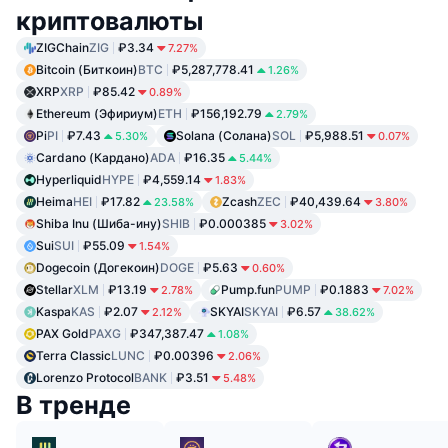
криптовалюты
ZIGChain
ZIG
₽3.34
7.27%
Bitcoin (Биткоин)
BTC
₽5,287,778.41
1.26%
XRP
XRP
₽85.42
0.89%
Ethereum (Эфириум)
ETH
₽156,192.79
2.79%
Pi
PI
₽7.43
Solana (Солана)
SOL
₽5,988.51
5.30%
0.07%
Cardano (Кардано)
ADA
₽16.35
5.44%
Hyperliquid
HYPE
₽4,559.14
1.83%
Heima
HEI
₽17.82
Zcash
ZEC
₽40,439.64
23.58%
3.80%
Shiba Inu (Шиба-ину)
SHIB
₽0.000385
3.02%
Sui
SUI
₽55.09
1.54%
Dogecoin (Догекоин)
DOGE
₽5.63
0.60%
Stellar
XLM
₽13.19
Pump.fun
PUMP
₽0.1883
2.78%
7.02%
Kaspa
KAS
₽2.07
SKYAI
SKYAI
₽6.57
2.12%
38.62%
PAX Gold
PAXG
₽347,387.47
1.08%
Terra Classic
LUNC
₽0.00396
2.06%
Lorenzo Protocol
BANK
₽3.51
5.48%
В тренде