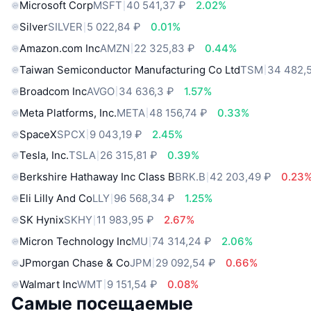
Microsoft Corp
MSFT
40 541,37 ₽
2.02%
Silver
SILVER
5 022,84 ₽
0.01%
Amazon.com Inc
AMZN
22 325,83 ₽
0.44%
Taiwan Semiconductor Manufacturing Co Ltd
TSM
34 482,
Broadcom Inc
AVGO
34 636,3 ₽
1.57%
Meta Platforms, Inc.
META
48 156,74 ₽
0.33%
SpaceX
SPCX
9 043,19 ₽
2.45%
Tesla, Inc.
TSLA
26 315,81 ₽
0.39%
Berkshire Hathaway Inc Class B
BRK.B
42 203,49 ₽
0.23
Eli Lilly And Co
LLY
96 568,34 ₽
1.25%
SK Hynix
SKHY
11 983,95 ₽
2.67%
Micron Technology Inc
MU
74 314,24 ₽
2.06%
JPmorgan Chase & Co
JPM
29 092,54 ₽
0.66%
Walmart Inc
WMT
9 151,54 ₽
0.08%
Самые посещаемые