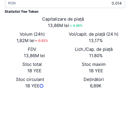
RON
În tendințe
ETF-uri cripto
Descoperă
CMC MCP
Statistici Yee Token
Nou
Capitalizare de piață
ETF-uri Bitcoin
x402
Știri
13,86M lei
4.46%
Cripto
ETF-uri Ethereum
Volum (24h)
Vol/capit. de piață (24 h)
Academy
1,82M lei
13,17%
0.52%
Politică
FDV
Lich./Cap. de piață
Analiza tehnica
Cercetare
13,86M lei
11.80%
Sports
Stoc total
Stoc maxim
RSI
Videoclipuri
1B YEE
1B YEE
Finanțe
MACD
Stoc circulant
Deținători
Glosar
1B YEE
6,89K
Tehnologie
Site web
Website
Derivate
Campanii
Rețele sociale
NFT
Prezentare generală
Evenimentele Airdrop
Contracte
0x9Ac9...2C77Fd
Explorers
etherscan.io
Statistici generale NFT
Lichidări
Recompense sub formă de diamante
Wallets