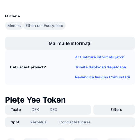
UCID
Vânzări viitoare
36560
Rate de finanțare
Învață și Câștigă
Etichete
Memes
Ethereum Ecosystem
Calendare
Boost
Mai multe informații
Calendar ICO
Actualizare informații jeton
Calendar evenimente
Trimite deblocări de jetoane
Deții acest proiect?
Revendică Insigna Comunității
Piețe Yee Token
Toate
CEX
DEX
Filters
Spot
Perpetual
Contracte futures