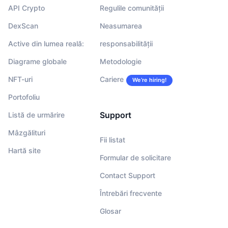
API Crypto
Regulile comunității
DexScan
Neasumarea
Active din lumea reală:
responsabilității
Diagrame globale
Metodologie
NFT-uri
Cariere
We’re hiring!
Portofoliu
Support
Listă de urmărire
Mâzgălituri
Fii listat
Hartă site
Formular de solicitare
Contact Support
Întrebări frecvente
Glosar