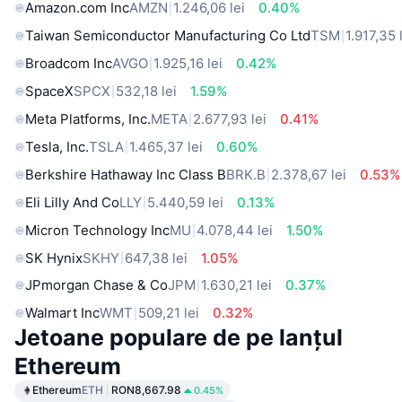
Amazon.com Inc
AMZN
1.246,06 lei
0.40%
Taiwan Semiconductor Manufacturing Co Ltd
TSM
1.917,35 
Broadcom Inc
AVGO
1.925,16 lei
0.42%
SpaceX
SPCX
532,18 lei
1.59%
Meta Platforms, Inc.
META
2.677,93 lei
0.41%
Tesla, Inc.
TSLA
1.465,37 lei
0.60%
Berkshire Hathaway Inc Class B
BRK.B
2.378,67 lei
0.53%
Eli Lilly And Co
LLY
5.440,59 lei
0.13%
Micron Technology Inc
MU
4.078,44 lei
1.50%
SK Hynix
SKHY
647,38 lei
1.05%
JPmorgan Chase & Co
JPM
1.630,21 lei
0.37%
Walmart Inc
WMT
509,21 lei
0.32%
Jetoane populare de pe lanțul
Ethereum
Ethereum
ETH
RON8,667.98
0.45%