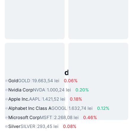
Active Populare din Lumea Reală
Gold
GOLD
19.663,54 lei
0.06%
Nvidia Corp
NVDA
1.000,24 lei
0.20%
Apple Inc.
AAPL
1.421,52 lei
0.18%
Alphabet Inc Class A
GOOGL
1.632,74 lei
0.12%
Microsoft Corp
MSFT
2.268,08 lei
0.46%
Silver
SILVER
293,45 lei
0.08%