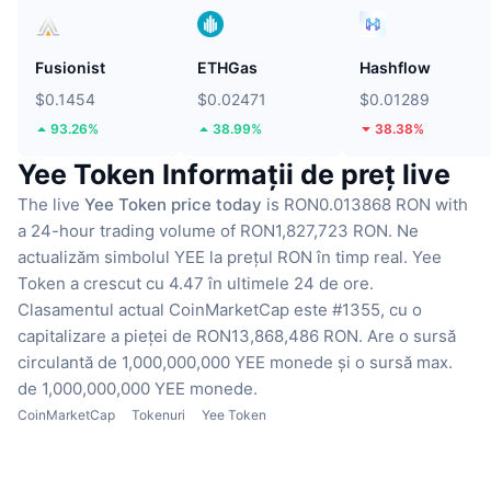
Fusionist
ETHGas
Hashflow
$0.1454
$0.02471
$0.01289
93.26%
38.99%
38.38%
Yee Token Informații de preț live
The live
Yee Token price today
is RON0.013868 RON with
a 24-hour trading volume of RON1,827,723 RON.
Ne
actualizăm simbolul YEE la prețul RON în timp real.
Yee
Token a crescut cu 4.47 în ultimele 24 de ore.
Clasamentul actual CoinMarketCap este #1355, cu o
capitalizare a pieței de RON13,868,486 RON.
Are o sursă
circulantă de 1,000,000,000 YEE monede
și o sursă max.
de 1,000,000,000 YEE monede.
CoinMarketCap
Tokenuri
Yee Token