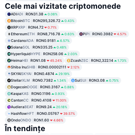
Cele mai vizitate criptomonede
ADI
ADI
RON31.38
0.08%
Bitcoin
BTC
RON295,326.72
0.43%
XRP
XRP
RON4.72
0.71%
Ethereum
ETH
RON8,716.78
Pi
PI
RON0.3982
0.63%
4.57%
Cardano
ADA
RON0.9181
6.57%
Solana
SOL
RON335.25
0.48%
Hyperliquid
HYPE
RON258.06
2.03%
Heima
HEI
RON1.08
Zcash
ZEC
RON2,322.14
45.24%
1.73%
Shiba Inu
SHIB
RON0.00002111
2.12%
SKYAI
SKYAI
RON0.4874
29.19%
Stellar
XLM
RON0.7382
Sui
SUI
RON3.08
1.34%
0.75%
Dogecoin
DOGE
RON0.3167
0.88%
Kaspa
KAS
RON0.1196
0.93%
Canton
CC
RON0.4108
11.00%
Audiera
BEAT
RON9.24
20.18%
Hashflow
HFT
RON0.05767
39.57%
Ondo
ONDO
RON1.60
4.66%
În tendințe