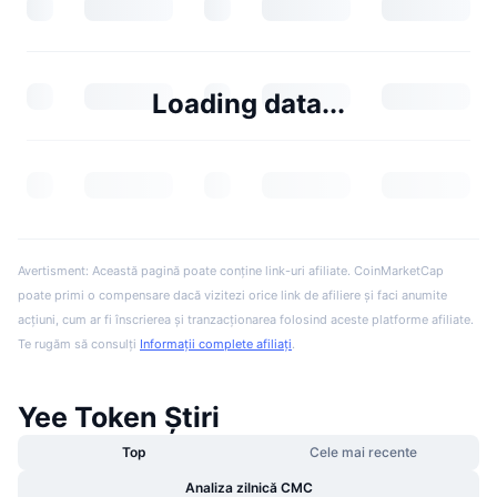
Loading data...
Avertisment: Această pagină poate conține link-uri afiliate. CoinMarketCap
poate primi o compensare dacă vizitezi orice link de afiliere și faci anumite
acțiuni, cum ar fi înscrierea și tranzacționarea folosind aceste platforme afiliate.
Te rugăm să consulți
Informații complete afiliați
.
Yee Token Știri
Top
Cele mai recente
Analiza zilnică CMC