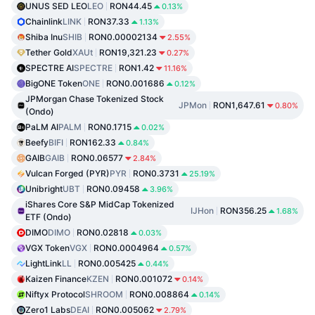
UNUS SED LEO
LEO
RON44.45
0.13%
Chainlink
LINK
RON37.33
1.13%
Shiba Inu
SHIB
RON0.00002134
2.55%
Tether Gold
XAUt
RON19,321.23
0.27%
SPECTRE AI
SPECTRE
RON1.42
11.16%
BigONE Token
ONE
RON0.001686
0.12%
JPMorgan Chase Tokenized Stock
JPMon
RON1,647.61
0.80%
(Ondo)
PaLM AI
PALM
RON0.1715
0.02%
Beefy
BIFI
RON162.33
0.84%
GAIB
GAIB
RON0.06577
2.84%
Vulcan Forged (PYR)
PYR
RON0.3731
25.19%
Unibright
UBT
RON0.09458
3.96%
iShares Core S&P MidCap Tokenized
IJHon
RON356.25
1.68%
ETF (Ondo)
DIMO
DIMO
RON0.02818
0.03%
VGX Token
VGX
RON0.0004964
0.57%
LightLink
LL
RON0.005425
0.44%
Kaizen Finance
KZEN
RON0.001072
0.14%
Niftyx Protocol
SHROOM
RON0.008864
0.14%
Zero1 Labs
DEAI
RON0.005062
2.79%