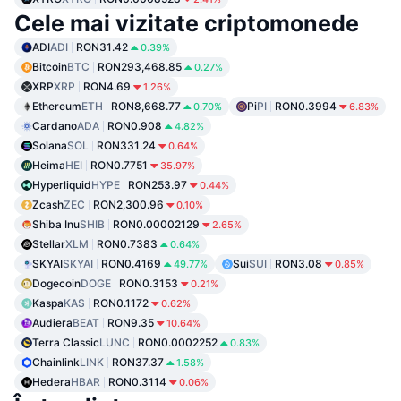
Cele mai vizitate criptomonede
ADI
ADI
RON31.42
0.39%
Bitcoin
BTC
RON293,468.85
0.27%
XRP
XRP
RON4.69
1.26%
Ethereum
ETH
RON8,668.77
Pi
PI
RON0.3994
0.70%
6.83%
Cardano
ADA
RON0.908
4.82%
Solana
SOL
RON331.24
0.64%
Heima
HEI
RON0.7751
35.97%
Hyperliquid
HYPE
RON253.97
0.44%
Zcash
ZEC
RON2,300.96
0.10%
Shiba Inu
SHIB
RON0.00002129
2.65%
Stellar
XLM
RON0.7383
0.64%
SKYAI
SKYAI
RON0.4169
Sui
SUI
RON3.08
49.77%
0.85%
Dogecoin
DOGE
RON0.3153
0.21%
Kaspa
KAS
RON0.1172
0.62%
Audiera
BEAT
RON9.35
10.64%
Terra Classic
LUNC
RON0.0002252
0.83%
Chainlink
LINK
RON37.37
1.58%
Hedera
HBAR
RON0.3114
0.06%