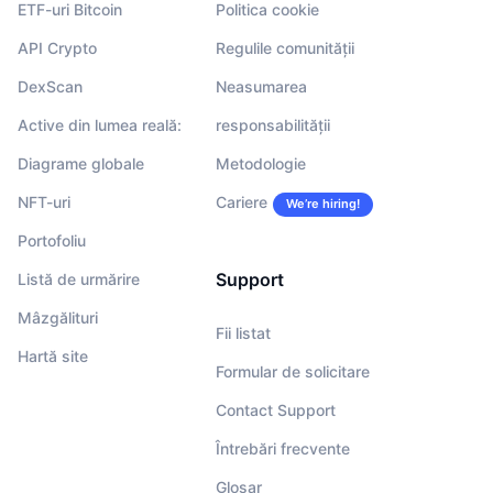
ETF-uri Bitcoin
Politica cookie
API Crypto
Regulile comunității
DexScan
Neasumarea
Active din lumea reală:
responsabilității
Diagrame globale
Metodologie
NFT-uri
Cariere
We’re hiring!
Portofoliu
Support
Listă de urmărire
Mâzgălituri
Fii listat
Hartă site
Formular de solicitare
Contact Support
Întrebări frecvente
Glosar