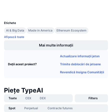
Explorers
etherscan.io
Vânzări viitoare
Rate de finanțare
Wallets
Învață și Câștigă
UCID
29106
Etichete
Calendare
AI & Big Data
Made in America
Ethereum Ecosystem
Calendar ICO
Afișează toate
Mai multe informații
Calendar evenimente
Actualizare informații jeton
Trimite deblocări de jetoane
Deții acest proiect?
Revendică Insigna Comunității
Piețe TypeAI
Toate
CEX
DEX
Filters
Spot
Perpetual
Contracte futures