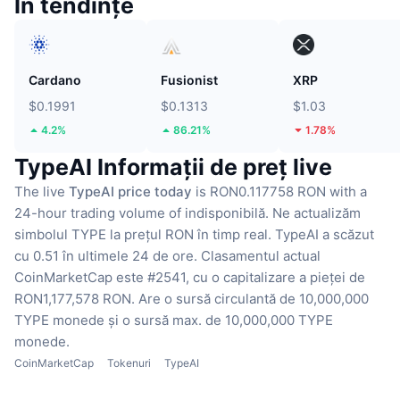
În tendințe
Cardano
Fusionist
XRP
$0.1991
$0.1313
$1.03
4.2%
86.21%
1.78%
TypeAI Informații de preț live
The live
TypeAI price today
is RON0.117758 RON with a
24-hour trading volume of indisponibilă.
Ne actualizăm
simbolul TYPE la prețul RON în timp real.
TypeAI a scăzut
cu 0.51 în ultimele 24 de ore.
Clasamentul actual
CoinMarketCap este #2541, cu o capitalizare a pieței de
RON1,177,578 RON.
Are o sursă circulantă de 10,000,000
TYPE monede
și o sursă max. de 10,000,000 TYPE
monede.
CoinMarketCap
Tokenuri
TypeAI