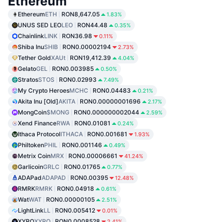
Ethereum
Ethereum
ETH
RON8,647.05
1.83%
UNUS SED LEO
LEO
RON44.48
0.35%
Chainlink
LINK
RON36.98
0.11%
Shiba Inu
SHIB
RON0.00002194
2.73%
Tether Gold
XAUt
RON19,412.39
4.04%
Gelato
GEL
RON0.003985
0.50%
Stratos
STOS
RON0.02993
7.49%
My Crypto Heroes
MCHC
RON0.04483
0.21%
Akita Inu [Old]
AKITA
RON0.00000001696
2.17%
MongCoin
$MONG
RON0.000000002044
2.59%
Xend Finance
RWA
RON0.01081
0.24%
Ithaca Protocol
ITHACA
RON0.001681
1.93%
Philtoken
PHIL
RON0.001146
0.49%
Metrix Coin
MRX
RON0.00006661
41.24%
Garlicoin
GRLC
RON0.01765
0.77%
ADAPad
ADAPAD
RON0.00395
12.48%
RMRK
RMRK
RON0.04918
0.61%
Wat
WAT
RON0.00000105
2.51%
LightLink
LL
RON0.005412
0.01%
XYRO
XYRO
RON0.0008528
2.41%