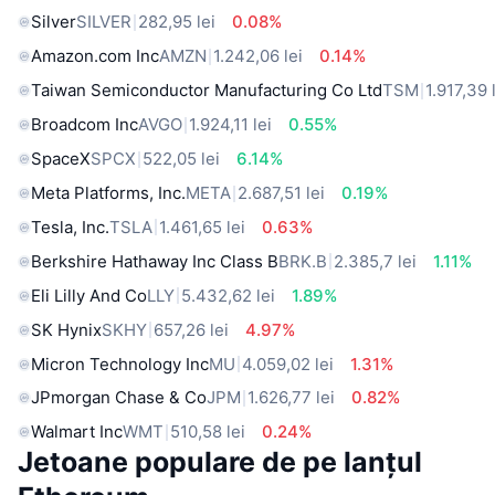
Silver
SILVER
282,95 lei
0.08%
Amazon.com Inc
AMZN
1.242,06 lei
0.14%
Taiwan Semiconductor Manufacturing Co Ltd
TSM
1.917,39 
Broadcom Inc
AVGO
1.924,11 lei
0.55%
SpaceX
SPCX
522,05 lei
6.14%
Meta Platforms, Inc.
META
2.687,51 lei
0.19%
Tesla, Inc.
TSLA
1.461,65 lei
0.63%
Berkshire Hathaway Inc Class B
BRK.B
2.385,7 lei
1.11%
Eli Lilly And Co
LLY
5.432,62 lei
1.89%
SK Hynix
SKHY
657,26 lei
4.97%
Micron Technology Inc
MU
4.059,02 lei
1.31%
JPmorgan Chase & Co
JPM
1.626,77 lei
0.82%
Walmart Inc
WMT
510,58 lei
0.24%
Jetoane populare de pe lanțul