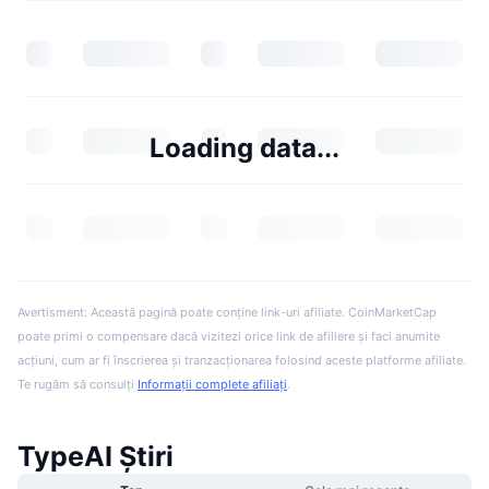
Loading data...
Avertisment: Această pagină poate conține link-uri afiliate. CoinMarketCap
poate primi o compensare dacă vizitezi orice link de afiliere și faci anumite
acțiuni, cum ar fi înscrierea și tranzacționarea folosind aceste platforme afiliate.
Te rugăm să consulți
Informații complete afiliați
.
TypeAI Știri