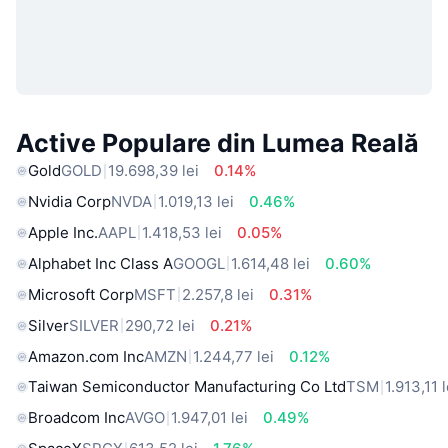
Active Populare din Lumea Reală
Gold
GOLD
19.698,39 lei
0.14%
Nvidia Corp
NVDA
1.019,13 lei
0.46%
Apple Inc.
AAPL
1.418,53 lei
0.05%
Alphabet Inc Class A
GOOGL
1.614,48 lei
0.60%
Microsoft Corp
MSFT
2.257,8 lei
0.31%
Silver
SILVER
290,72 lei
0.21%
Amazon.com Inc
AMZN
1.244,77 lei
0.12%
Taiwan Semiconductor Manufacturing Co Ltd
TSM
1.913,11 l
Broadcom Inc
AVGO
1.947,01 lei
0.49%