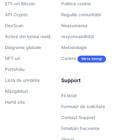
ETF-uri Bitcoin
Politica cookie
API Crypto
Regulile comunității
DexScan
Neasumarea
Active din lumea reală:
responsabilității
Diagrame globale
Metodologie
NFT-uri
Cariere
We’re hiring!
Portofoliu
Support
Listă de urmărire
Mâzgălituri
Fii listat
Hartă site
Formular de solicitare
Contact Support
Întrebări frecvente
Glosar