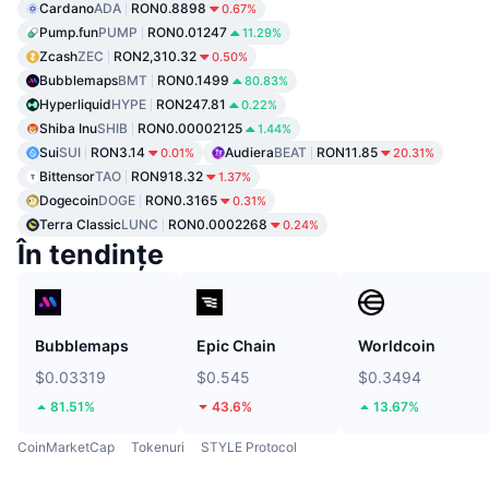
Cardano
ADA
RON0.8898
0.67%
Pump.fun
PUMP
RON0.01247
11.29%
Zcash
ZEC
RON2,310.32
0.50%
Bubblemaps
BMT
RON0.1499
80.83%
Hyperliquid
HYPE
RON247.81
0.22%
Shiba Inu
SHIB
RON0.00002125
1.44%
Sui
SUI
RON3.14
Audiera
BEAT
RON11.85
0.01%
20.31%
Bittensor
TAO
RON918.32
1.37%
Dogecoin
DOGE
RON0.3165
0.31%
Terra Classic
LUNC
RON0.0002268
0.24%
În tendințe
Bubblemaps
Epic Chain
Worldcoin
$0.03319
$0.545
$0.3494
81.51%
43.6%
13.67%
CoinMarketCap
Tokenuri
STYLE Protocol