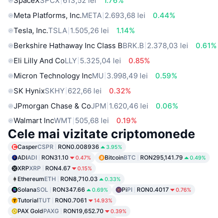
SpaceX
SPCX
613,52 lei
1.76%
Meta Platforms, Inc.
META
2.693,68 lei
0.44%
Tesla, Inc.
TSLA
1.505,26 lei
1.14%
Berkshire Hathaway Inc Class B
BRK.B
2.378,03 lei
0.61%
Eli Lilly And Co
LLY
5.325,04 lei
0.85%
Micron Technology Inc
MU
3.998,49 lei
0.59%
SK Hynix
SKHY
622,66 lei
0.32%
JPmorgan Chase & Co
JPM
1.620,46 lei
0.06%
Walmart Inc
WMT
505,68 lei
0.19%
Cele mai vizitate criptomonede
Casper
CSPR
RON0.008936
3.95%
ADI
ADI
RON31.10
Bitcoin
BTC
RON295,141.79
0.47%
0.49%
XRP
XRP
RON4.67
0.15%
Ethereum
ETH
RON8,710.03
0.33%
Solana
SOL
RON347.66
Pi
PI
RON0.4017
0.69%
0.76%
Tutorial
TUT
RON0.7061
14.93%
PAX Gold
PAXG
RON19,652.70
0.39%