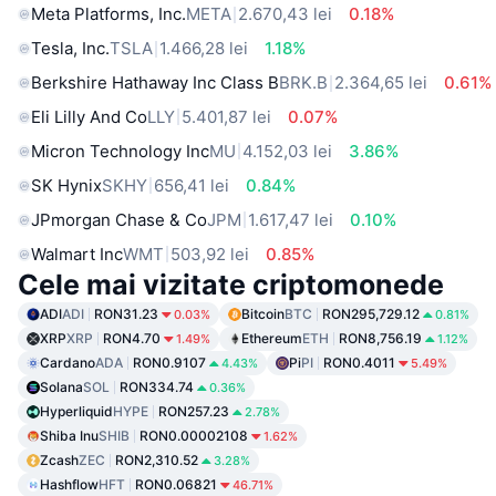
Meta Platforms, Inc.
META
2.670,43 lei
0.18%
Tesla, Inc.
TSLA
1.466,28 lei
1.18%
Berkshire Hathaway Inc Class B
BRK.B
2.364,65 lei
0.61%
Eli Lilly And Co
LLY
5.401,87 lei
0.07%
Micron Technology Inc
MU
4.152,03 lei
3.86%
SK Hynix
SKHY
656,41 lei
0.84%
JPmorgan Chase & Co
JPM
1.617,47 lei
0.10%
Walmart Inc
WMT
503,92 lei
0.85%
Cele mai vizitate criptomonede
ADI
ADI
RON31.23
Bitcoin
BTC
RON295,729.12
0.03%
0.81%
XRP
XRP
RON4.70
Ethereum
ETH
RON8,756.19
1.49%
1.12%
Cardano
ADA
RON0.9107
Pi
PI
RON0.4011
4.43%
5.49%
Solana
SOL
RON334.74
0.36%
Hyperliquid
HYPE
RON257.23
2.78%
Shiba Inu
SHIB
RON0.00002108
1.62%
Zcash
ZEC
RON2,310.52
3.28%
Hashflow
HFT
RON0.06821
46.71%