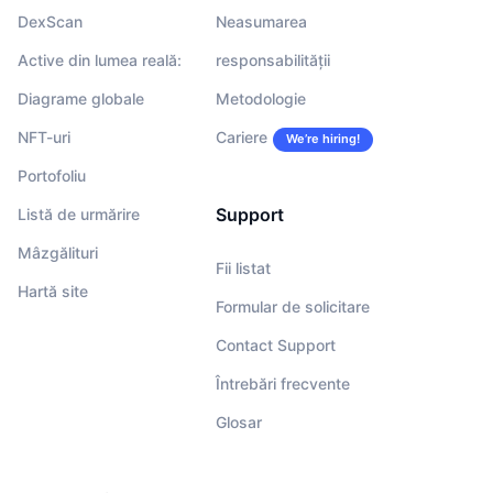
DexScan
Neasumarea
Active din lumea reală:
responsabilității
Diagrame globale
Metodologie
NFT-uri
Cariere
We’re hiring!
Portofoliu
Support
Listă de urmărire
Mâzgălituri
Fii listat
Hartă site
Formular de solicitare
Contact Support
Întrebări frecvente
Glosar