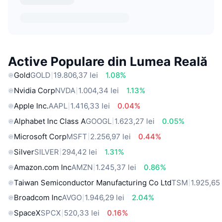
Active Populare din Lumea Reală
Gold
GOLD
19.806,37 lei
1.08%
Nvidia Corp
NVDA
1.004,34 lei
1.13%
Apple Inc.
AAPL
1.416,33 lei
0.04%
Alphabet Inc Class A
GOOGL
1.623,27 lei
0.05%
Microsoft Corp
MSFT
2.256,97 lei
0.44%
Silver
SILVER
294,42 lei
1.31%
Amazon.com Inc
AMZN
1.245,37 lei
0.86%
Taiwan Semiconductor Manufacturing Co Ltd
TSM
1.925,65 
Broadcom Inc
AVGO
1.946,29 lei
2.04%
SpaceX
SPCX
520,33 lei
0.16%