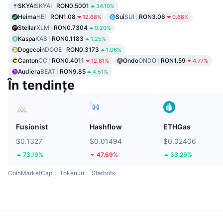
SKYAI
SKYAI
RON0.5001
34.10%
Heima
HEI
RON1.08
Sui
SUI
RON3.06
12.68%
0.68%
Stellar
XLM
RON0.7304
0.20%
Kaspa
KAS
RON0.1183
1.25%
Dogecoin
DOGE
RON0.3173
1.06%
Canton
CC
RON0.4011
Ondo
ONDO
RON1.59
12.81%
4.77%
Audiera
BEAT
RON9.85
4.51%
În tendințe
Fusionist
Hashflow
ETHGas
$0.1327
$0.01494
$0.02406
73.19%
47.69%
33.29%
CoinMarketCap
Tokenuri
Starbots