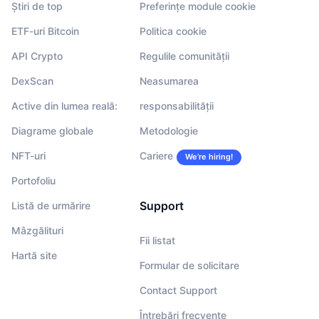
Știri de top
Preferințe module cookie
ETF-uri Bitcoin
Politica cookie
API Crypto
Regulile comunității
DexScan
Neasumarea
Active din lumea reală:
responsabilității
Diagrame globale
Metodologie
NFT-uri
Cariere
We’re hiring!
Portofoliu
Support
Listă de urmărire
Mâzgălituri
Fii listat
Hartă site
Formular de solicitare
Contact Support
Întrebări frecvente