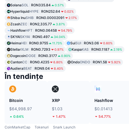
Solana
SOL
RON335.84
0.57%
Hyperliquid
HYPE
RON252.64
0.02%
Shiba Inu
SHIB
RON0.00002091
2.17%
Zcash
ZEC
RON2,335.77
3.87%
Hashflow
HFT
RON0.06458
54.79%
SKYAI
SKYAI
RON0.497
34.04%
Heima
HEI
RON0.9755
Sui
SUI
RON3.06
11.73%
0.60%
Stellar
XLM
RON0.7293
Kaspa
KAS
RON0.1187
0.97%
2.19%
Dogecoin
DOGE
RON0.3177
0.90%
Canton
CC
RON0.4235
Ondo
ONDO
RON1.58
6.80%
5.92%
Audiera
BEAT
RON9.04
8.40%
În tendințe
Bitcoin
XRP
Hashflow
$64,998.97
$1.03
$0.01413
0.64%
1.47%
54.77%
CoinMarketCap
Tokenuri
Snark Launch