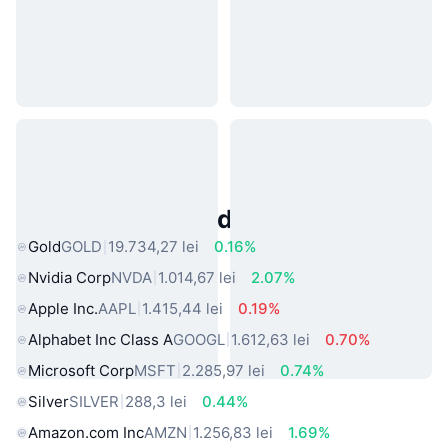
Active Populare din Lumea Reală
Gold
GOLD
19.734,27 lei
0.16%
Nvidia Corp
NVDA
1.014,67 lei
2.07%
Apple Inc.
AAPL
1.415,44 lei
0.19%
Alphabet Inc Class A
GOOGL
1.612,63 lei
0.70%
Microsoft Corp
MSFT
2.285,97 lei
0.74%
Silver
SILVER
288,3 lei
0.44%
Amazon.com Inc
AMZN
1.256,83 lei
1.69%