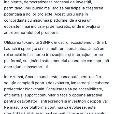
incipiente, democratizează procesul de investiții,
permițând unui public mai larg să participe la creșterea
potențială a noilor proiecte. Acest lucru este în
concordanță cu misiunea platformei de a crea un
ecosistem mai inclusiv și democratic, unde inovația și
antreprenoriatul pot prospera.
Utilizarea tokenului $SNRK în cadrul ecosistemului Snark
Launch îi sporește și mai mult funcționalitatea. Joacă un
rol crucial în facilitarea tranzacțiilor și interacțiunilor pe
platformă, susținând astfel modelul economic care sprijină
operațiunile lansatorului.
În rezumat, Snark Launch este concepută pentru a fi o
soluție completă pentru dezvoltarea, lansarea și incubarea
proiectelor blockchain. Focalizarea sa pe accesibilitate,
eficiență și suport comunitar o face o opțiune atractivă
pentru dezvoltatori, antreprenori și investitori deopotrivă.
Pe măsură ce platforma continuă să evolueze, este
pregătită să aibă un impact semnificativ asupra peisajului