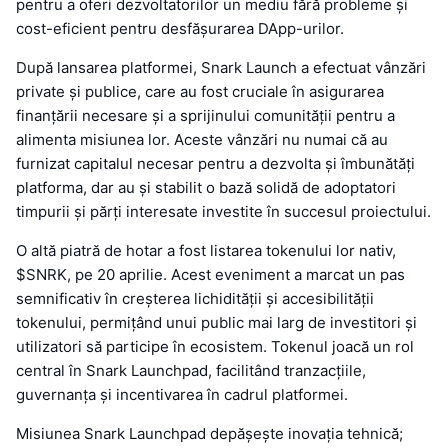
pentru a oferi dezvoltatorilor un mediu fără probleme și
cost-eficient pentru desfășurarea DApp-urilor.
După lansarea platformei, Snark Launch a efectuat vânzări
private și publice, care au fost cruciale în asigurarea
finanțării necesare și a sprijinului comunității pentru a
alimenta misiunea lor. Aceste vânzări nu numai că au
furnizat capitalul necesar pentru a dezvolta și îmbunătăți
platforma, dar au și stabilit o bază solidă de adoptatori
timpurii și părți interesate investite în succesul proiectului.
O altă piatră de hotar a fost listarea tokenului lor nativ,
$SNRK, pe 20 aprilie. Acest eveniment a marcat un pas
semnificativ în creșterea lichidității și accesibilității
tokenului, permițând unui public mai larg de investitori și
utilizatori să participe în ecosistem. Tokenul joacă un rol
central în Snark Launchpad, facilitând tranzacțiile,
guvernanța și incentivarea în cadrul platformei.
Misiunea Snark Launchpad depășește inovația tehnică;