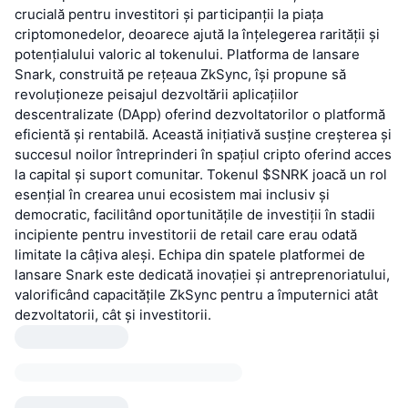
crucială pentru investitori și participanții la piața
criptomonedelor, deoarece ajută la înțelegerea rarității și
potențialului valoric al tokenului. Platforma de lansare
Snark, construită pe rețeaua ZkSync, își propune să
revoluționeze peisajul dezvoltării aplicațiilor
descentralizate (DApp) oferind dezvoltatorilor o platformă
eficientă și rentabilă. Această inițiativă susține creșterea și
succesul noilor întreprinderi în spațiul cripto oferind acces
la capital și suport comunitar. Tokenul $SNRK joacă un rol
esențial în crearea unui ecosistem mai inclusiv și
democratic, facilitând oportunitățile de investiții în stadii
incipiente pentru investitorii de retail care erau odată
limitate la câțiva aleși. Echipa din spatele platformei de
lansare Snark este dedicată inovației și antreprenoriatului,
valorificând capacitățile ZkSync pentru a împuternici atât
dezvoltatorii, cât și investitorii.