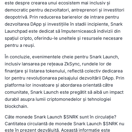
este despre crearea unui ecosistem mai inclusiv și
democratic pentru dezvoltatori, antreprenori și investitori
deopotrivă. Prin reducerea barierelor de intrare pentru
dezvoltarea DApp și investițiile în stadii incipiente, Snark
Launchpad este dedicat să împuternicească indivizii din
spațiul cripto, oferindu-le uneltele și resursele necesare
pentru a reuși.
În concluzie, evenimentele cheie pentru Snark Launch,
inclusiv lansarea pe rețeaua ZkSync, rundele lor de
finanțare și listarea tokenului, reflectă colectiv dedicarea
lor pentru revoluționarea peisajului dezvoltării DApp. Prin
platforma lor inovatoare și abordarea orientată către
comunitate, Snark Launch este pregătit să aibă un impact
durabil asupra lumii criptomonedelor și tehnologiei
blockchain.
Câte monede Snark Launch $SNRK sunt în circulație?
Cantitatea circulantă de monede Snark Launch $SNRK nu
este în prezent dezvăluită. Această informație este