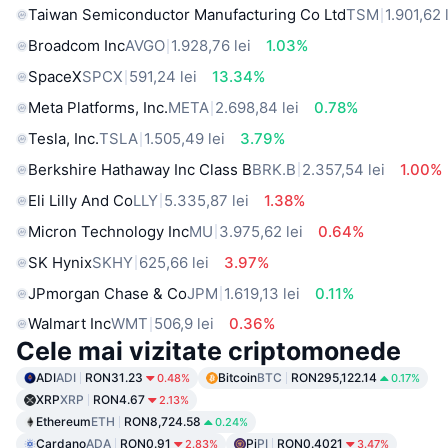
Taiwan Semiconductor Manufacturing Co Ltd
TSM
1.901,62 
Broadcom Inc
AVGO
1.928,76 lei
1.03%
SpaceX
SPCX
591,24 lei
13.34%
Meta Platforms, Inc.
META
2.698,84 lei
0.78%
Tesla, Inc.
TSLA
1.505,49 lei
3.79%
Berkshire Hathaway Inc Class B
BRK.B
2.357,54 lei
1.00%
Eli Lilly And Co
LLY
5.335,87 lei
1.38%
Micron Technology Inc
MU
3.975,62 lei
0.64%
SK Hynix
SKHY
625,66 lei
3.97%
JPmorgan Chase & Co
JPM
1.619,13 lei
0.11%
Walmart Inc
WMT
506,9 lei
0.36%
Cele mai vizitate criptomonede
ADI
ADI
RON31.23
Bitcoin
BTC
RON295,122.14
0.48%
0.17%
XRP
XRP
RON4.67
2.13%
Ethereum
ETH
RON8,724.58
0.24%
Cardano
ADA
RON0.91
Pi
PI
RON0.4021
2.83%
3.47%