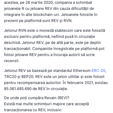
acestea, pe 26 martie 2020, compania a schimbat
jetoanele R cu jetoane REV din cauza dificultății de
integrare în alte blockchain-uri. Jetoanele folosite în
prezent pe platformă sunt REV și RVN.
Jetonul RVN este o monedă stablecoin care este folosită
exclusiv pentru platformă, nefiind pusă în circulație
deschisă. Jetonul REV, pe de altă parte, este pe deplin
tranzacționabil. Companiile înregistrate pe platformă pot
folosi jetoane REV pentru a încuraja autorii să scrie
recenzii.
Jetonul REV se bazează pe standardul Ethereum
ERC-20
,
TRC20 și BEP20. REV este un jeton utilitar și este folosit
pentru recompensarea autorilor. În februarie 2021, existau
85.061.485.690 de REV în circulație.
De unde poți cumpăra Revain (REV)?
Există mai multe schimburi majore care acceptă
tranzacționarea cu REV, inclusiv: