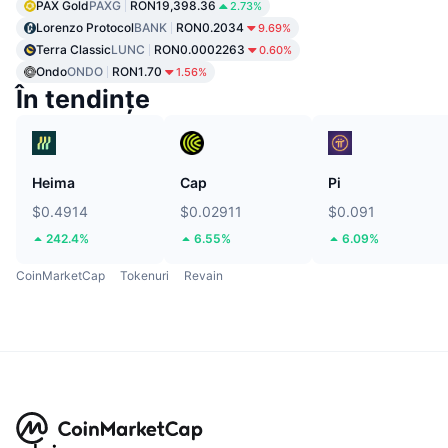
PAX Gold
PAXG
RON19,398.36
2.73%
Lorenzo Protocol
BANK
RON0.2034
9.69%
Terra Classic
LUNC
RON0.0002263
0.60%
Ondo
ONDO
RON1.70
1.56%
În tendințe
Heima
Cap
Pi
$0.4914
$0.02911
$0.091
242.4%
6.55%
6.09%
CoinMarketCap
Tokenuri
Revain