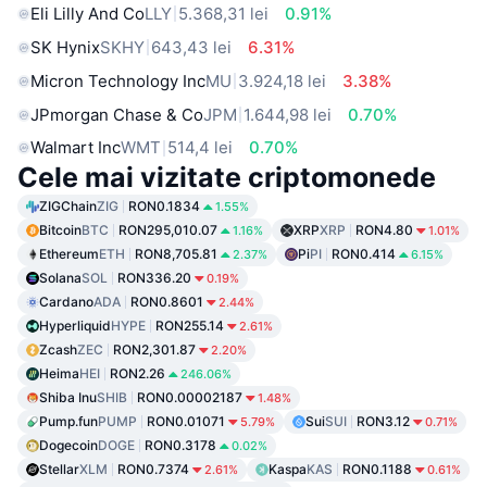
Eli Lilly And Co
LLY
5.368,31 lei
0.91%
SK Hynix
SKHY
643,43 lei
6.31%
Micron Technology Inc
MU
3.924,18 lei
3.38%
JPmorgan Chase & Co
JPM
1.644,98 lei
0.70%
Walmart Inc
WMT
514,4 lei
0.70%
Cele mai vizitate criptomonede
ZIGChain
ZIG
RON0.1834
1.55%
Bitcoin
BTC
RON295,010.07
XRP
XRP
RON4.80
1.16%
1.01%
Ethereum
ETH
RON8,705.81
Pi
PI
RON0.414
2.37%
6.15%
Solana
SOL
RON336.20
0.19%
Cardano
ADA
RON0.8601
2.44%
Hyperliquid
HYPE
RON255.14
2.61%
Zcash
ZEC
RON2,301.87
2.20%
Heima
HEI
RON2.26
246.06%
Shiba Inu
SHIB
RON0.00002187
1.48%
Pump.fun
PUMP
RON0.01071
Sui
SUI
RON3.12
5.79%
0.71%
Dogecoin
DOGE
RON0.3178
0.02%
Stellar
XLM
RON0.7374
Kaspa
KAS
RON0.1188
2.61%
0.61%