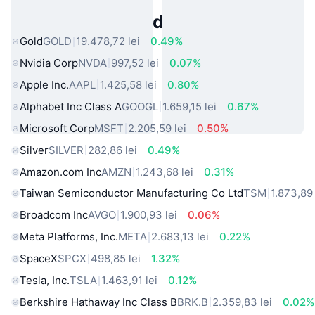
Active Populare din Lumea Reală
Gold
GOLD
19.478,72 lei
0.49%
Nvidia Corp
NVDA
997,52 lei
0.07%
Apple Inc.
AAPL
1.425,58 lei
0.80%
Alphabet Inc Class A
GOOGL
1.659,15 lei
0.67%
Microsoft Corp
MSFT
2.205,59 lei
0.50%
Silver
SILVER
282,86 lei
0.49%
Amazon.com Inc
AMZN
1.243,68 lei
0.31%
Taiwan Semiconductor Manufacturing Co Ltd
TSM
1.873,89 
Broadcom Inc
AVGO
1.900,93 lei
0.06%
Meta Platforms, Inc.
META
2.683,13 lei
0.22%
SpaceX
SPCX
498,85 lei
1.32%
Tesla, Inc.
TSLA
1.463,91 lei
0.12%
Berkshire Hathaway Inc Class B
BRK.B
2.359,83 lei
0.02%