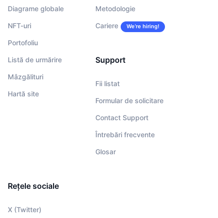
Diagrame globale
Metodologie
NFT-uri
Cariere
We’re hiring!
Portofoliu
Support
Listă de urmărire
Mâzgălituri
Fii listat
Hartă site
Formular de solicitare
Contact Support
Întrebări frecvente
Glosar
Rețele sociale
X (Twitter)