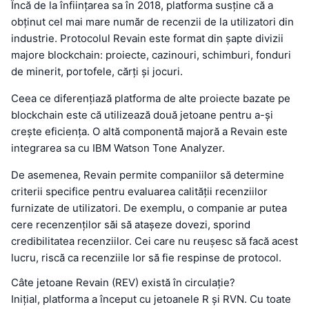
Încă de la înființarea sa în 2018, platforma susține că a
obținut cel mai mare număr de recenzii de la utilizatori din
industrie. Protocolul Revain este format din șapte divizii
majore blockchain: proiecte, cazinouri, schimburi, fonduri
de minerit, portofele, cărți și jocuri.
Ceea ce diferențiază platforma de alte proiecte bazate pe
blockchain este că utilizează două jetoane pentru a-și
crește eficiența. O altă componentă majoră a Revain este
integrarea sa cu IBM Watson Tone Analyzer.
De asemenea, Revain permite companiilor să determine
criterii specifice pentru evaluarea calității recenziilor
furnizate de utilizatori. De exemplu, o companie ar putea
cere recenzenților săi să atașeze dovezi, sporind
credibilitatea recenziilor. Cei care nu reușesc să facă acest
lucru, riscă ca recenziile lor să fie respinse de protocol.
Câte jetoane Revain (REV) există în circulație?
Inițial, platforma a început cu jetoanele R și RVN. Cu toate