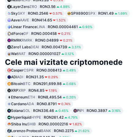
0.73%
LayerZero
ZRO
RON3.56
4.89%
Sky
SKY
RON0.2546
SPX6900
SPX
RON1.49
0.57%
1.69%
Aave
AAVE
RON414.65
1.52%
Linear Finance
LINA
RON0.00004461
0.93%
dForce
DF
RON0.000458
0.21%
RMRK
RMRK
RON0.04899
0.21%
Zero1 Labs
DEAI
RON0.004739
3.51%
Wat
WAT
RON0.000001027
0.12%
Cele mai vizitate criptomonede
Casper
CSPR
RON0.008413
0.49%
ADI
ADI
RON31.35
0.29%
Bitcoin
BTC
RON291,699.98
0.68%
XRP
XRP
RON4.85
1.19%
Ethereum
ETH
RON8,495.54
0.20%
Cardano
ADA
RON0.8791
0.74%
Solana
SOL
RON336.46
Pi
PI
RON0.3897
0.45%
3.16%
Hyperliquid
HYPE
RON261.42
4.79%
Shiba Inu
SHIB
RON0.00002216
1.62%
Lorenzo Protocol
BANK
RON0.2275
21.62%