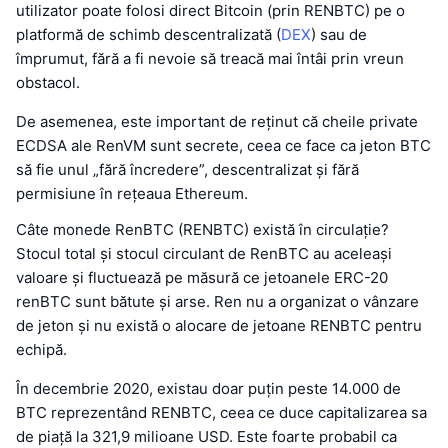
utilizator poate folosi direct Bitcoin (prin RENBTC) pe o
platformă de schimb descentralizată (
DEX
) sau de
împrumut, fără a fi nevoie să treacă mai întâi prin vreun
obstacol.
De asemenea, este important de reținut că cheile private
ECDSA ale RenVM sunt secrete, ceea ce face ca jeton BTC
să fie unul „fără încredere”, descentralizat și fără
permisiune în rețeaua Ethereum.
Câte monede RenBTC (RENBTC) există în circulație?
Stocul total și stocul circulant de RenBTC au aceleași
valoare și fluctuează pe măsură ce jetoanele ERC-20
renBTC sunt bătute și arse. Ren nu a organizat o vânzare
de jeton și nu există o alocare de jetoane RENBTC pentru
echipă.
În decembrie 2020, existau doar puțin peste 14.000 de
BTC reprezentând RENBTC, ceea ce duce capitalizarea sa
de piață la 321,9 milioane USD. Este foarte probabil ca