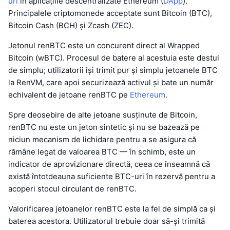
uri
în aplicațiile descentralizate Ethereum (
DApp
).
Principalele criptomonede acceptate sunt Bitcoin (BTC),
Bitcoin Cash (BCH) și Zcash (ZEC).
Jetonul renBTC este un concurent direct al Wrapped
Bitcoin (wBTC). Procesul de batere al acestuia este destul
de simplu; utilizatorii își trimit pur și simplu jetoanele BTC
la RenVM, care apoi securizează activul și bate un număr
echivalent de jetoane renBTC pe
Ethereum
.
Spre deosebire de alte jetoane susținute de Bitcoin,
renBTC nu este un jeton sintetic și nu se bazează pe
niciun mecanism de lichidare pentru a se asigura că
rămâne legat de valoarea BTC — în schimb, este un
indicator de aprovizionare directă, ceea ce înseamnă că
există întotdeauna suficiente BTC-uri în rezervă pentru a
acoperi stocul circulant de renBTC.
Valorificarea jetoanelor renBTC este la fel de simplă ca și
baterea acestora. Utilizatorul trebuie doar să-și trimită