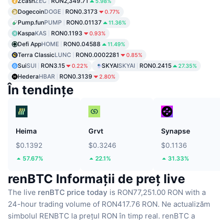
Zcash
ZEC
RON2,349.71
5.98%
Dogecoin
DOGE
RON0.3173
0.77%
Pump.fun
PUMP
RON0.01137
11.36%
Kaspa
KAS
RON0.1193
0.93%
Defi App
HOME
RON0.04588
11.49%
Terra Classic
LUNC
RON0.0002281
0.85%
Sui
SUI
RON3.15
SKYAI
SKYAI
RON0.2415
0.22%
27.35%
Hedera
HBAR
RON0.3139
2.80%
În tendințe
Heima
Grvt
Synapse
$0.1392
$0.3246
$0.1136
57.67%
22.1%
31.33%
renBTC Informații de preț live
The live
renBTC price today
is RON77,251.00 RON with a
24-hour trading volume of RON417.76 RON.
Ne actualizăm
simbolul RENBTC la prețul RON în timp real.
renBTC a