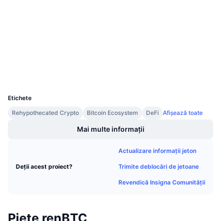
3.6
Vânzări viitoare
Rating (CertiK)
Rate de finanțare
Învață și Câștigă
Audits
etherscan.io
Calendare
Explorers
Wallets
Calendar ICO
UCID
5777
Calendar evenimente
Etichete
Rehypothecated Crypto
Bitcoin Ecosystem
DeFi
Afișează toate
Mai multe informații
Actualizare informații jeton
Trimite deblocări de jetoane
Deții acest proiect?
Revendică Insigna Comunității
Piețe renBTC