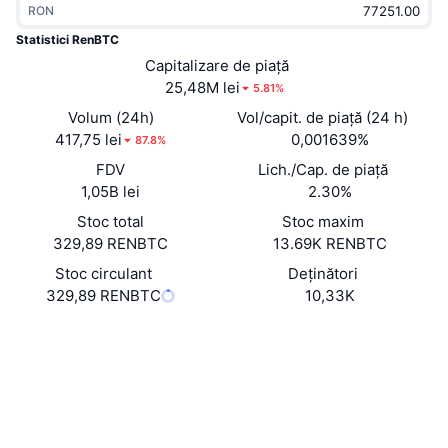
RON
În tendințe
ETF-uri cripto
Descoperă
CMC MCP
Statistici RenBTC
Nou
Capitalizare de piață
ETF-uri Bitcoin
x402
Știri
25,48M lei
5.81%
Cripto
ETF-uri Ethereum
Volum (24h)
Vol/capit. de piață (24 h)
Academy
417,75 lei
0,001639%
87.8%
Politică
FDV
Lich./Cap. de piață
Analiza tehnica
Cercetare
1,05B lei
2.30%
Sports
Stoc total
Stoc maxim
RSI
Videoclipuri
329,89 RENBTC
13.69K RENBTC
Finanțe
MACD
Stoc circulant
Deținători
Glosar
329,89 RENBTC
10,33K
Tehnologie
Site web
Website
Whitepaper
Derivate
Campanii
NFT
Rețele sociale
Prezentare generală
Evenimentele Airdrop
Statistici generale NFT
0xeb4c...6bb27d
Contracte
Lichidări
Recompense sub formă de diamante