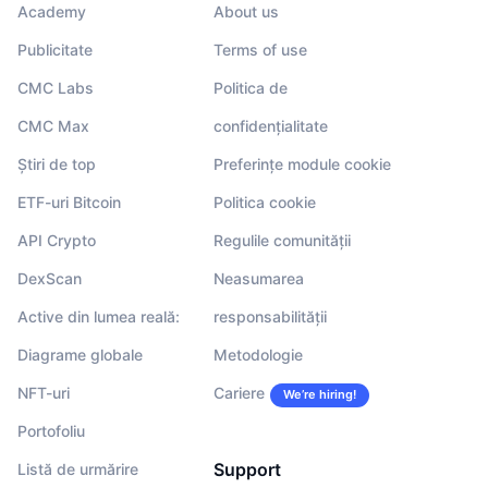
Academy
About us
Publicitate
Terms of use
CMC Labs
Politica de
CMC Max
confidențialitate
Știri de top
Preferințe module cookie
ETF-uri Bitcoin
Politica cookie
API Crypto
Regulile comunității
DexScan
Neasumarea
Active din lumea reală:
responsabilității
Diagrame globale
Metodologie
NFT-uri
Cariere
We’re hiring!
Portofoliu
Support
Listă de urmărire