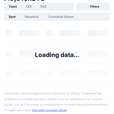
Toate
CEX
DEX
Filters
Spot
Perpetual
Contracte futures
Loading data...
Avertisment: Această pagină poate conține link-uri afiliate. CoinMarketCap
poate primi o compensare dacă vizitezi orice link de afiliere și faci anumite
acțiuni, cum ar fi înscrierea și tranzacționarea folosind aceste platforme afiliate.
Te rugăm să consulți
Informații complete afiliați
.