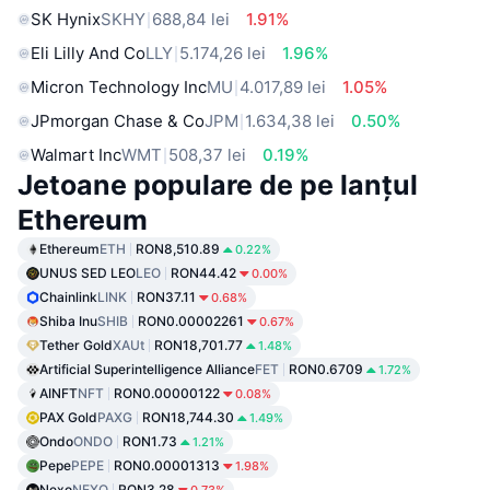
SK Hynix
SKHY
688,84 lei
1.91%
Eli Lilly And Co
LLY
5.174,26 lei
1.96%
Micron Technology Inc
MU
4.017,89 lei
1.05%
JPmorgan Chase & Co
JPM
1.634,38 lei
0.50%
Walmart Inc
WMT
508,37 lei
0.19%
Jetoane populare de pe lanțul
Ethereum
Ethereum
ETH
RON8,510.89
0.22%
UNUS SED LEO
LEO
RON44.42
0.00%
Chainlink
LINK
RON37.11
0.68%
Shiba Inu
SHIB
RON0.00002261
0.67%
Tether Gold
XAUt
RON18,701.77
1.48%
Artificial Superintelligence Alliance
FET
RON0.6709
1.72%
AINFT
NFT
RON0.00000122
0.08%
PAX Gold
PAXG
RON18,744.30
1.49%
Ondo
ONDO
RON1.73
1.21%
Pepe
PEPE
RON0.00001313
1.98%
Nexo
NEXO
RON3.28