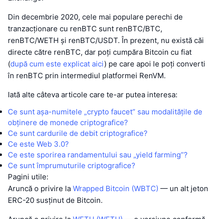
Din decembrie 2020, cele mai populare perechi de
tranzacționare cu renBTC sunt renBTC/BTC,
renBTC/WETH și renBTC/USDT. În prezent, nu există căi
directe către renBTC, dar poți cumpăra Bitcoin cu fiat
(
după cum este explicat aici
) pe care apoi le poți converti
în renBTC prin intermediul platformei RenVM.
Iată alte câteva articole care te-ar putea interesa:
Ce sunt așa-numitele „crypto faucet” sau modalitățile de
obținere de monede criptografice?
Ce sunt cardurile de debit criptografice?
Ce este Web 3.0?
Ce este sporirea randamentului sau „yield farming”?
Ce sunt împrumuturile criptografice?
Pagini utile:
Aruncă o privire la
Wrapped Bitcoin (WBTC)
— un alt jeton
ERC-20 susținut de Bitcoin.