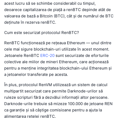
acest lucru să se schimbe considerabil cu timpul,
deoarece capitalizarea de piață a renBTC depinde atât de
valoarea de bază a Bitcoin (BTC), cât și de numărul de BTC
deținute în rezerva renBTC.
Cum este securizat protocolul RenBTC?
RenBTC funcționează pe rețeaua Ethereum — unul dintre
cele mai sigure blockchain-uri utilizate în acest moment.
Jetoanele RenBTC
ERC-20
sunt securizate de eforturile
colective ale miilor de mineri Ethereum, care acționează
pentru a menține integritatea blockchain-ului Ethereum și
a jetoanelor transferate pe acesta.
În plus, protocolul RenVM utilizează un sistem de calcul
multipartit securizat care permite Darknode-urilor să
ruleze scripturi fără a dezvălui informații altor persoane.
Darknode-urile trebuie să mizeze 100.000 de jetoane REN
ca garanție și să câștige comisioane pentru a ajuta la
alimentarea rețelei renBTC.