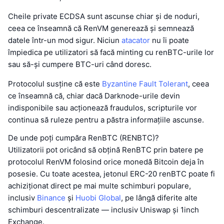
Cheile private ECDSA sunt ascunse chiar și de noduri,
ceea ce înseamnă că RenVM generează și semnează
datele într-un mod sigur. Niciun
atacator
nu îi poate
împiedica pe utilizatori să facă minting cu renBTC-urile lor
sau să-și cumpere BTC-uri când doresc.
Protocolul susține că este
Byzantine Fault Tolerant
, ceea
ce înseamnă că, chiar dacă Darknode-urile devin
indisponibile sau acționează fraudulos, scripturile vor
continua să ruleze pentru a păstra informațiile ascunse.
De unde poți cumpăra RenBTC (RENBTC)?
Utilizatorii pot oricând să obțină RenBTC prin batere pe
protocolul RenVM folosind orice monedă Bitcoin deja în
posesie. Cu toate acestea, jetonul ERC-20 renBTC poate fi
achiziționat direct pe mai multe schimburi populare,
inclusiv
Binance
și
Huobi Global
, pe lângă diferite alte
schimburi descentralizate — inclusiv Uniswap și 1inch
Exchange.