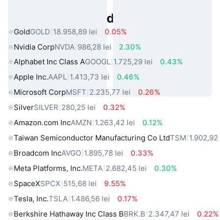
Active Populare din Lumea Reală
Gold
GOLD
18.958,89 lei
0.05%
Nvidia Corp
NVDA
986,28 lei
2.30%
Alphabet Inc Class A
GOOGL
1.725,29 lei
0.43%
Apple Inc.
AAPL
1.413,73 lei
0.46%
Microsoft Corp
MSFT
2.235,77 lei
0.26%
Silver
SILVER
280,25 lei
0.32%
Amazon.com Inc
AMZN
1.263,42 lei
0.12%
Taiwan Semiconductor Manufacturing Co Ltd
TSM
1.902,92 
Broadcom Inc
AVGO
1.895,78 lei
0.33%
Meta Platforms, Inc.
META
2.682,45 lei
0.30%
SpaceX
SPCX
515,68 lei
9.55%
Tesla, Inc.
TSLA
1.486,56 lei
0.17%
Berkshire Hathaway Inc Class B
BRK.B
2.347,47 lei
0.22%