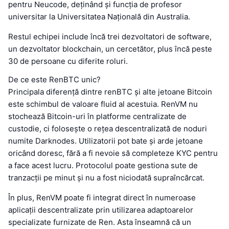
pentru Neucode, deținând și funcția de profesor
universitar la Universitatea Națională din Australia.
Restul echipei include încă trei dezvoltatori de software,
un dezvoltator blockchain, un cercetător, plus încă peste
30 de persoane cu diferite roluri.
De ce este RenBTC unic?
Principala diferență dintre renBTC și alte jetoane Bitcoin
este schimbul de valoare fluid al acestuia. RenVM nu
stochează Bitcoin-uri în platforme centralizate de
custodie, ci folosește o rețea descentralizată de noduri
numite Darknodes. Utilizatorii pot bate și arde jetoane
oricând doresc, fără a fi nevoie să completeze KYC pentru
a face acest lucru. Protocolul poate gestiona sute de
tranzacții pe minut și nu a fost niciodată supraîncărcat.
În plus, RenVM poate fi integrat direct în numeroase
aplicații descentralizate prin utilizarea adaptoarelor
specializate furnizate de Ren. Asta înseamnă că un