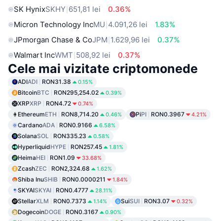
SK Hynix
SKHY
651,81 lei
0.36%
Micron Technology Inc
MU
4.091,26 lei
1.83%
JPmorgan Chase & Co
JPM
1.629,96 lei
0.37%
Walmart Inc
WMT
508,92 lei
0.37%
Cele mai vizitate criptomonede
ADI
ADI
RON31.38
0.15%
Bitcoin
BTC
RON295,254.02
0.39%
XRP
XRP
RON4.72
0.74%
Ethereum
ETH
RON8,714.20
Pi
PI
RON0.3967
0.46%
4.21%
Cardano
ADA
RON0.9166
6.58%
Solana
SOL
RON335.23
0.58%
Hyperliquid
HYPE
RON257.45
1.81%
Heima
HEI
RON1.09
33.68%
Zcash
ZEC
RON2,324.68
1.62%
Shiba Inu
SHIB
RON0.0000211
1.84%
SKYAI
SKYAI
RON0.4777
28.11%
Stellar
XLM
RON0.7373
Sui
SUI
RON3.07
1.14%
0.32%
Dogecoin
DOGE
RON0.3167
0.90%