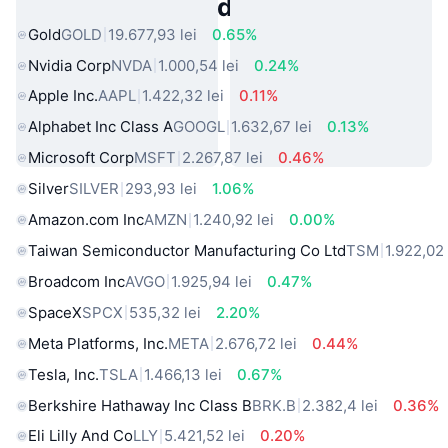
Active Populare din Lumea Reală
Gold
GOLD
19.677,93 lei
0.65%
Nvidia Corp
NVDA
1.000,54 lei
0.24%
Apple Inc.
AAPL
1.422,32 lei
0.11%
Alphabet Inc Class A
GOOGL
1.632,67 lei
0.13%
Microsoft Corp
MSFT
2.267,87 lei
0.46%
Silver
SILVER
293,93 lei
1.06%
Amazon.com Inc
AMZN
1.240,92 lei
0.00%
Taiwan Semiconductor Manufacturing Co Ltd
TSM
1.922,02 
Broadcom Inc
AVGO
1.925,94 lei
0.47%
SpaceX
SPCX
535,32 lei
2.20%
Meta Platforms, Inc.
META
2.676,72 lei
0.44%
Tesla, Inc.
TSLA
1.466,13 lei
0.67%
Berkshire Hathaway Inc Class B
BRK.B
2.382,4 lei
0.36%
Eli Lilly And Co
LLY
5.421,52 lei
0.20%