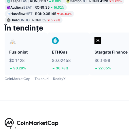
Kaspa
KAS
RON0.1187
Canton
CC
RON0.4128
0.08%
9.69%
Audiera
BEAT
RON9.35
16.52%
Hashflow
HFT
RON0.05145
40.94%
Ondo
ONDO
RON1.59
5.29%
În tendințe
Fusionist
ETHGas
Stargate Finance
$0.1428
$0.02458
$0.1499
90.28%
36.78%
22.65%
CoinMarketCap
Tokenuri
RealtyX