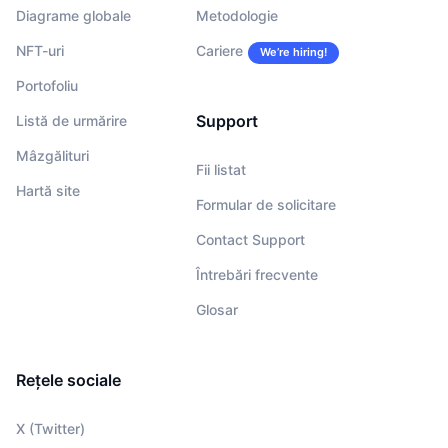
Diagrame globale
Metodologie
NFT-uri
Cariere
We’re hiring!
Portofoliu
Support
Listă de urmărire
Mâzgălituri
Fii listat
Hartă site
Formular de solicitare
Contact Support
Întrebări frecvente
Glosar
Rețele sociale
X (Twitter)