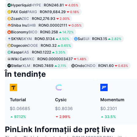
Hyperliquid
HYPE
RON246.81
4.05%
PAX Gold
PAXG
RON19,684.29
0.18%
Zcash
ZEC
RON2,276.93
2.00%
Shiba Inu
SHIB
RON0.00002111
0.05%
Biconomy
BICO
RON0.258
14.72%
SKYAI
SKYAI
RON0.5134
Sui
SUI
RON3.15
4.50%
2.82%
Dogecoin
DOGE
RON0.32
0.65%
Kaspa
KAS
RON0.1222
3.35%
Wiki Cat
WKC
RON0.0000003437
1.48%
Stellar
XLM
RON0.7469
Ondo
ONDO
RON1.60
2.11%
0.63%
În tendințe
Tutorial
Cysic
Momentum
$0.06685
$0.8036
$0.2301
97.12%
2.99%
33.5%
PinLink Informații de preț live