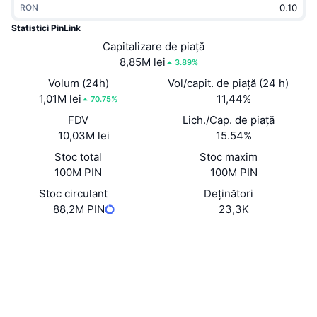
RON
În tendințe
ETF-uri cripto
Descoperă
CMC MCP
Statistici PinLink
Nou
Capitalizare de piață
ETF-uri Bitcoin
x402
Știri
8,85M lei
3.89%
Cripto
ETF-uri Ethereum
Volum (24h)
Vol/capit. de piață (24 h)
Academy
1,01M lei
11,44%
70.75%
Politică
FDV
Lich./Cap. de piață
Analiza tehnica
Cercetare
10,03M lei
15.54%
Sports
Stoc total
Stoc maxim
RSI
Videoclipuri
100M PIN
100M PIN
Finanțe
MACD
Stoc circulant
Deținători
Glosar
88,2M PIN
23,3K
Tehnologie
Site web
Website
Whitepaper
Derivate
Campanii
Rețele sociale
NFT
Prezentare generală
Evenimentele Airdrop
Contracte
0x2e44...3607c4
3.6
Rating (CertiK)
Statistici generale NFT
Lichidări
Recompense sub formă de diamante
Explorers
etherscan.io