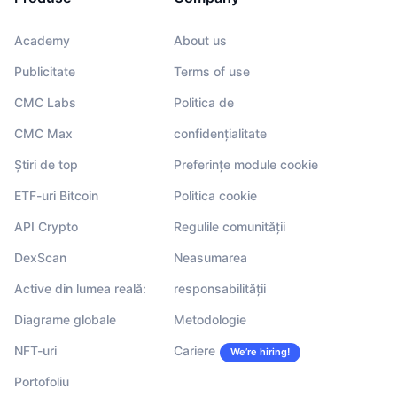
Academy
About us
Publicitate
Terms of use
CMC Labs
Politica de
CMC Max
confidențialitate
Știri de top
Preferințe module cookie
ETF-uri Bitcoin
Politica cookie
API Crypto
Regulile comunității
DexScan
Neasumarea
Active din lumea reală:
responsabilității
Diagrame globale
Metodologie
NFT-uri
Cariere
We’re hiring!
Portofoliu