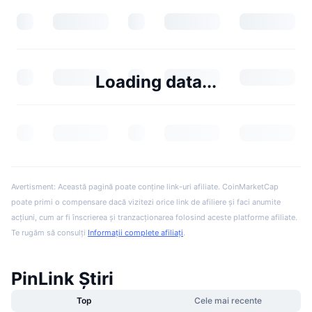
Loading data...
Avertisment: Această pagină poate conține link-uri afiliate. CoinMarketCap
poate primi o compensare dacă vizitezi orice link de afiliere și faci anumite
acțiuni, cum ar fi înscrierea și tranzacționarea folosind aceste platforme afiliate.
Te rugăm să consulți
Informații complete afiliați
.
PinLink Știri
Top
Cele mai recente