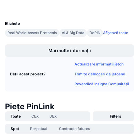
Wallets
Vânzări viitoare
Rate de finanțare
Învață și Câștigă
UCID
34017
Etichete
Calendare
Real World Assets Protocols
AI & Big Data
DePIN
Afișează toate
Boost
Calendar ICO
Mai multe informații
Calendar evenimente
Actualizare informații jeton
Trimite deblocări de jetoane
Deții acest proiect?
Revendică Insigna Comunității
Piețe PinLink
Toate
CEX
DEX
Filters
Spot
Perpetual
Contracte futures