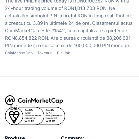
The live
PinLink price today
is RON0.100387 RON with a
24-hour trading volume of RON1,013,703 RON.
Ne
actualizăm simbolul PIN la prețul RON în timp real.
PinLink
a crescut cu 3.89 în ultimele 24 de ore.
Clasamentul actual
CoinMarketCap este #1542, cu o capitalizare a pieței de
RON8,854,822 RON.
Are o sursă circulantă de 88,206,631
PIN monede
și o sursă max. de 100,000,000 PIN monede.
CoinMarketCap
Tokenuri
PinLink
Produse
Company