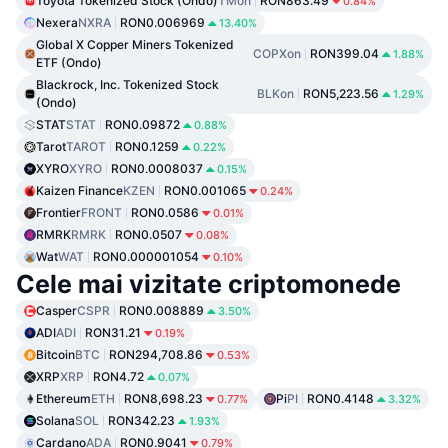
Toyota Tokenized Stock (Ondo)
TMon
RON863.49
0.84%
Nexera
NXRA
RON0.006969
13.40%
Global X Copper Miners Tokenized
COPXon
RON399.04
1.88%
ETF (Ondo)
Blackrock, Inc. Tokenized Stock
BLKon
RON5,223.56
1.29%
(Ondo)
STAT
STAT
RON0.09872
0.88%
Tarot
TAROT
RON0.1259
0.22%
XYRO
XYRO
RON0.0008037
0.15%
Kaizen Finance
KZEN
RON0.001065
0.24%
Frontier
FRONT
RON0.0586
0.01%
RMRK
RMRK
RON0.0507
0.08%
Wat
WAT
RON0.000001054
0.10%
Cele mai vizitate criptomonede
Casper
CSPR
RON0.008889
3.50%
ADI
ADI
RON31.21
0.19%
Bitcoin
BTC
RON294,708.86
0.53%
XRP
XRP
RON4.72
0.07%
Ethereum
ETH
RON8,698.23
Pi
PI
RON0.4148
0.77%
3.32%
Solana
SOL
RON342.23
1.93%
Cardano
ADA
RON0.9041
0.79%