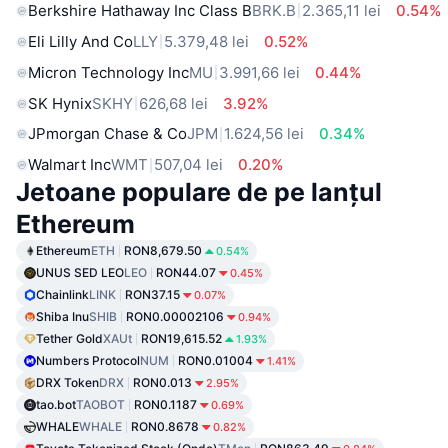
Berkshire Hathaway Inc Class B
BRK.B
2.365,11 lei
0.54%
Eli Lilly And Co
LLY
5.379,48 lei
0.52%
Micron Technology Inc
MU
3.991,66 lei
0.44%
SK Hynix
SKHY
626,68 lei
3.92%
JPmorgan Chase & Co
JPM
1.624,56 lei
0.34%
Walmart Inc
WMT
507,04 lei
0.20%
Jetoane populare de pe lanțul
Ethereum
Ethereum
ETH
RON8,679.50
0.54%
UNUS SED LEO
LEO
RON44.07
0.45%
Chainlink
LINK
RON37.15
0.07%
Shiba Inu
SHIB
RON0.00002106
0.94%
Tether Gold
XAUt
RON19,615.52
1.93%
Numbers Protocol
NUM
RON0.01004
1.41%
DRX Token
DRX
RON0.013
2.95%
tao.bot
TAOBOT
RON0.1187
0.69%
WHALE
WHALE
RON0.8678
0.82%