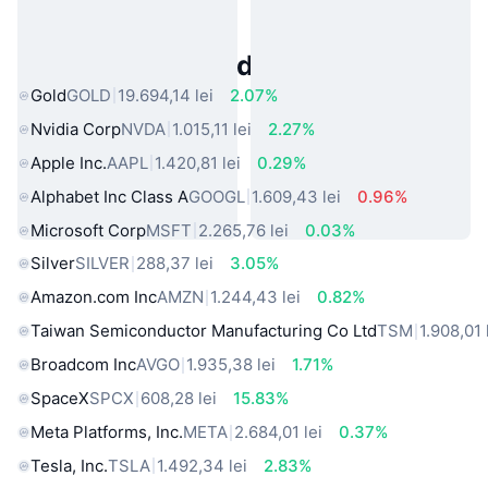
Active Populare din Lumea Reală
Gold
GOLD
19.694,14 lei
2.07%
Nvidia Corp
NVDA
1.015,11 lei
2.27%
Apple Inc.
AAPL
1.420,81 lei
0.29%
Alphabet Inc Class A
GOOGL
1.609,43 lei
0.96%
Microsoft Corp
MSFT
2.265,76 lei
0.03%
Silver
SILVER
288,37 lei
3.05%
Amazon.com Inc
AMZN
1.244,43 lei
0.82%
Taiwan Semiconductor Manufacturing Co Ltd
TSM
1.908,01 
Broadcom Inc
AVGO
1.935,38 lei
1.71%
SpaceX
SPCX
608,28 lei
15.83%
Meta Platforms, Inc.
META
2.684,01 lei
0.37%
Tesla, Inc.
TSLA
1.492,34 lei
2.83%