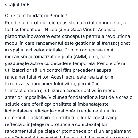
spațiul DeFi.
Cine sunt fondatorii Pendle?
Pendle, un protocol din ecosistemul criptomonedelor, a
fost cofondat de TN Lee și Vu Gaba Vineb. Această
platformă inovatoare este concepută pentru a revoluționa
modul în care randamentul este gestionat și tranzacționat
în spațiul activelor digitale. Prin introducerea unui
mecanism automatizat de piață (AMM) unic, care
găzduiește active cu decădere temporală, Pendle oferă
utilizatorilor săi un control fără precedent asupra
randamentului viitor. Acest lucru este realizat prin
tokenizarea randamentului viitor, permițând
tranzacționarea și utilizarea acestor active în moduri
anterior imposibile. Viziunea fondatorilor a fost de a crea o
soluție care oferă opționalitate și îmbunătățește
lichiditatea și eficiența gestionării randamentului în
domeniul blockchain. Contribuțiile lor la acest câmp
reflectă o înțelegere profundă a complexităților
randamentului pe piața criptomonedelor și un angajament
de a îmbunătăți accesibilitatea și utilitatea acestuia pentru