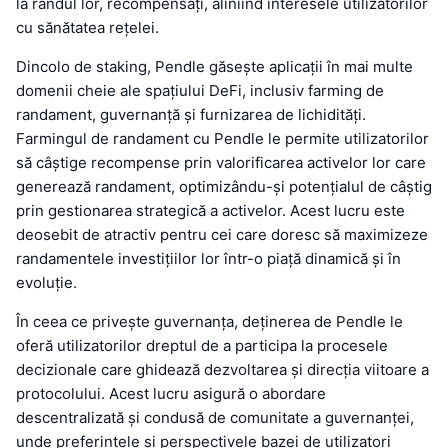
la rândul lor, recompensați, aliniind interesele utilizatorilor
cu sănătatea rețelei.
Dincolo de staking, Pendle găsește aplicații în mai multe
domenii cheie ale spațiului DeFi, inclusiv farming de
randament, guvernanță și furnizarea de lichidități.
Farmingul de randament cu Pendle le permite utilizatorilor
să câștige recompense prin valorificarea activelor lor care
generează randament, optimizându-și potențialul de câștig
prin gestionarea strategică a activelor. Acest lucru este
deosebit de atractiv pentru cei care doresc să maximizeze
randamentele investițiilor lor într-o piață dinamică și în
evoluție.
În ceea ce privește guvernanța, deținerea de Pendle le
oferă utilizatorilor dreptul de a participa la procesele
decizionale care ghidează dezvoltarea și direcția viitoare a
protocolului. Acest lucru asigură o abordare
descentralizată și condusă de comunitate a guvernanței,
unde preferințele și perspectivele bazei de utilizatori