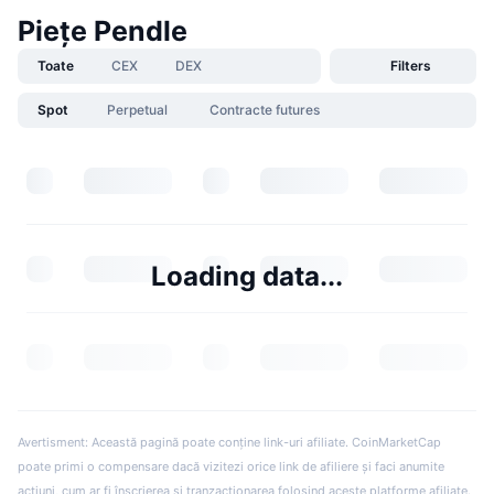
Piețe Pendle
Toate
CEX
DEX
Filters
Spot
Perpetual
Contracte futures
Loading data...
Avertisment: Această pagină poate conține link-uri afiliate. CoinMarketCap
poate primi o compensare dacă vizitezi orice link de afiliere și faci anumite
acțiuni, cum ar fi înscrierea și tranzacționarea folosind aceste platforme afiliate.