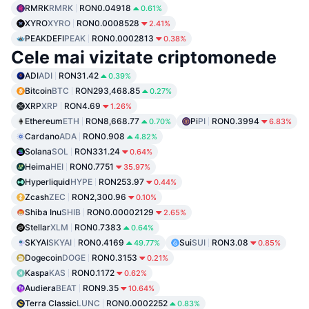
RMRK
RMRK
RON0.04918
0.61%
XYRO
XYRO
RON0.0008528
2.41%
PEAKDEFI
PEAK
RON0.0002813
0.38%
Cele mai vizitate criptomonede
ADI
ADI
RON31.42
0.39%
Bitcoin
BTC
RON293,468.85
0.27%
XRP
XRP
RON4.69
1.26%
Ethereum
ETH
RON8,668.77
Pi
PI
RON0.3994
0.70%
6.83%
Cardano
ADA
RON0.908
4.82%
Solana
SOL
RON331.24
0.64%
Heima
HEI
RON0.7751
35.97%
Hyperliquid
HYPE
RON253.97
0.44%
Zcash
ZEC
RON2,300.96
0.10%
Shiba Inu
SHIB
RON0.00002129
2.65%
Stellar
XLM
RON0.7383
0.64%
SKYAI
SKYAI
RON0.4169
Sui
SUI
RON3.08
49.77%
0.85%
Dogecoin
DOGE
RON0.3153
0.21%
Kaspa
KAS
RON0.1172
0.62%
Audiera
BEAT
RON9.35
10.64%
Terra Classic
LUNC
RON0.0002252
0.83%