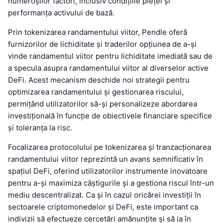
numeroșilor factori, inclusiv condițiile pieței și
performanța activului de bază.
Prin tokenizarea randamentului viitor, Pendle oferă
furnizorilor de lichiditate și traderilor opțiunea de a-și
vinde randamentul viitor pentru lichiditate imediată sau de
a specula asupra randamentului viitor al diverselor active
DeFi. Acest mecanism deschide noi strategii pentru
optimizarea randamentului și gestionarea riscului,
permițând utilizatorilor să-și personalizeze abordarea
investițională în funcție de obiectivele financiare specifice
și toleranța la risc.
Focalizarea protocolului pe tokenizarea și tranzacționarea
randamentului viitor reprezintă un avans semnificativ în
spațiul DeFi, oferind utilizatorilor instrumente inovatoare
pentru a-și maximiza câștigurile și a gestiona riscul într-un
mediu descentralizat. Ca și în cazul oricărei investiții în
sectoarele criptomonedelor și DeFi, este important ca
indivizii să efectueze cercetări amănunțite și să ia în