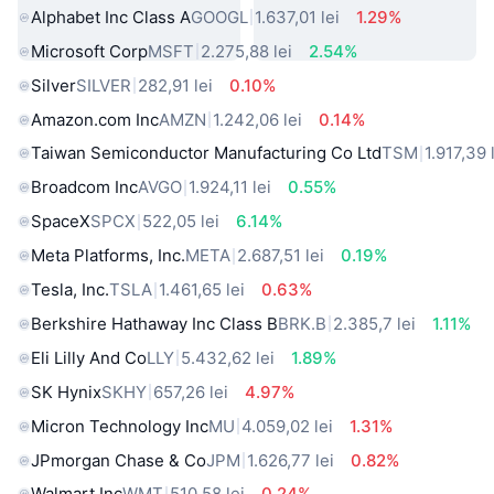
Alphabet Inc Class A
GOOGL
1.637,01 lei
1.29%
Microsoft Corp
MSFT
2.275,88 lei
2.54%
Silver
SILVER
282,91 lei
0.10%
Amazon.com Inc
AMZN
1.242,06 lei
0.14%
Taiwan Semiconductor Manufacturing Co Ltd
TSM
1.917,39 
Broadcom Inc
AVGO
1.924,11 lei
0.55%
SpaceX
SPCX
522,05 lei
6.14%
Meta Platforms, Inc.
META
2.687,51 lei
0.19%
Tesla, Inc.
TSLA
1.461,65 lei
0.63%
Berkshire Hathaway Inc Class B
BRK.B
2.385,7 lei
1.11%
Eli Lilly And Co
LLY
5.432,62 lei
1.89%
SK Hynix
SKHY
657,26 lei
4.97%
Micron Technology Inc
MU
4.059,02 lei
1.31%
JPmorgan Chase & Co
JPM
1.626,77 lei
0.82%
Walmart Inc
WMT
510,58 lei
0.24%