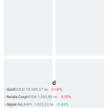
Active Populare din Lumea Reală
Gold
GOLD
19.389,37 lei
0.14%
Nvidia Corp
NVDA
1.000,88 lei
0.10%
Apple Inc.
AAPL
1.425,23 lei
0.45%