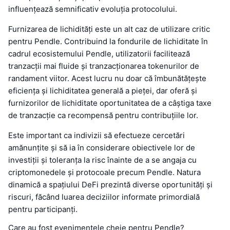
influențează semnificativ evoluția protocolului.
Furnizarea de lichidități este un alt caz de utilizare critic
pentru Pendle. Contribuind la fondurile de lichiditate în
cadrul ecosistemului Pendle, utilizatorii facilitează
tranzacții mai fluide și tranzacționarea tokenurilor de
randament viitor. Acest lucru nu doar că îmbunătățește
eficiența și lichiditatea generală a pieței, dar oferă și
furnizorilor de lichiditate oportunitatea de a câștiga taxe
de tranzacție ca recompensă pentru contribuțiile lor.
Este important ca indivizii să efectueze cercetări
amănunțite și să ia în considerare obiectivele lor de
investiții și toleranța la risc înainte de a se angaja cu
criptomonedele și protocoale precum Pendle. Natura
dinamică a spațiului DeFi prezintă diverse oportunități și
riscuri, făcând luarea deciziilor informate primordială
pentru participanți.
Care au fost evenimentele cheie pentru Pendle?