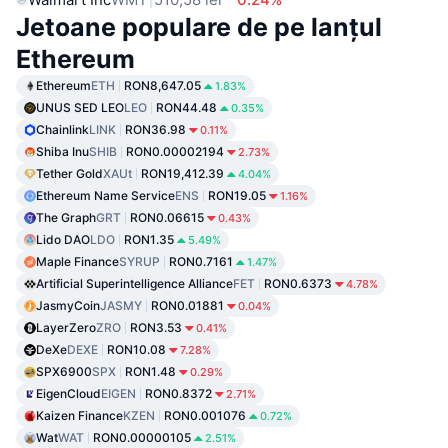
Jetoane populare de pe lanțul
Ethereum
Ethereum
ETH
RON8,647.05
1.83%
UNUS SED LEO
LEO
RON44.48
0.35%
Chainlink
LINK
RON36.98
0.11%
Shiba Inu
SHIB
RON0.00002194
2.73%
Tether Gold
XAUt
RON19,412.39
4.04%
Ethereum Name Service
ENS
RON19.05
1.16%
The Graph
GRT
RON0.06615
0.43%
Lido DAO
LDO
RON1.35
5.49%
Maple Finance
SYRUP
RON0.7161
1.47%
Artificial Superintelligence Alliance
FET
RON0.6373
4.78%
JasmyCoin
JASMY
RON0.01881
0.04%
LayerZero
ZRO
RON3.53
0.41%
DeXe
DEXE
RON10.08
7.28%
SPX6900
SPX
RON1.48
0.29%
EigenCloud
EIGEN
RON0.8372
2.71%
Kaizen Finance
KZEN
RON0.001076
0.72%
Wat
WAT
RON0.00000105
2.51%