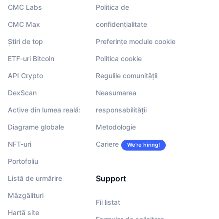
CMC Labs
Politica de
CMC Max
confidențialitate
Știri de top
Preferințe module cookie
ETF-uri Bitcoin
Politica cookie
API Crypto
Regulile comunității
DexScan
Neasumarea
Active din lumea reală:
responsabilității
Diagrame globale
Metodologie
NFT-uri
Cariere
We’re hiring!
Portofoliu
Support
Listă de urmărire
Mâzgălituri
Fii listat
Hartă site