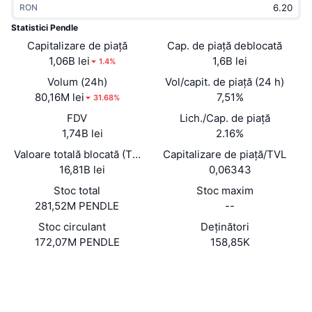
RON
În tendințe
ETF-uri cripto
Descoperă
CMC MCP
Statistici Pendle
Capitalizare de piață
Nou
Cap. de piață deblocată
ETF-uri Bitcoin
x402
Știri
1,06B lei
1,6B lei
1.4%
Cripto
ETF-uri Ethereum
Volum (24h)
Vol/capit. de piață (24 h)
Academy
80,16M lei
7,51%
31.68%
Politică
FDV
Lich./Cap. de piață
Analiza tehnica
Cercetare
1,74B lei
2.16%
Sports
Valoare totală blocată (TVL)
Capitalizare de piață/TVL
RSI
Videoclipuri
16,81B lei
0,06343
Finanțe
MACD
Stoc total
Stoc maxim
Glosar
281,52M PENDLE
--
Tehnologie
Stoc circulant
Deținători
Derivate
Campanii
172,07M PENDLE
158,85K
NFT
Prezentare generală
Site web
Evenimentele Airdrop
Website
Whitepaper
Rețele sociale
Statistici generale NFT
Lichidări
Recompense sub formă de diamante
0x8085...8da827