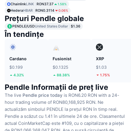
Chainlink
LINK
RON37.37
1.58%
Hedera
HBAR
RON0.3114
0.06%
Prețuri Pendle globale
PENDLE/USD
United States Dollar
$1.36
În tendințe
Cardano
Fusionist
XRP
$0.199
$0.1325
$1.03
4.32%
88.38%
1.75%
Pendle Informații de preț live
The live
Pendle price today
is RON6.20 RON with a 24-
hour trading volume of RON80,168,925 RON.
Ne
actualizăm simbolul PENDLE la prețul RON în timp real.
Pendle a scăzut cu 1.41 în ultimele 24 de ore.
Clasamentul
actual CoinMarketCap este #109, cu o capitalizare a pieței
de RON1,066,368,047 RON.
Are o sursă circulantă de