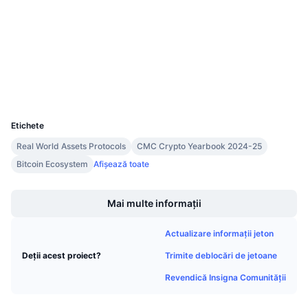
Contracte
Vânzări viitoare
Rate de finanțare
Învață și Câștigă
4.7
Rating (CertiK)
etherscan.io
Explorers
Calendare
Wallets
Calendar ICO
UCID
9481
Etichete
Calendar evenimente
Real World Assets Protocols
CMC Crypto Yearbook 2024-25
Bitcoin Ecosystem
Afișează toate
Boost
Mai multe informații
Actualizare informații jeton
Trimite deblocări de jetoane
Deții acest proiect?
Revendică Insigna Comunității