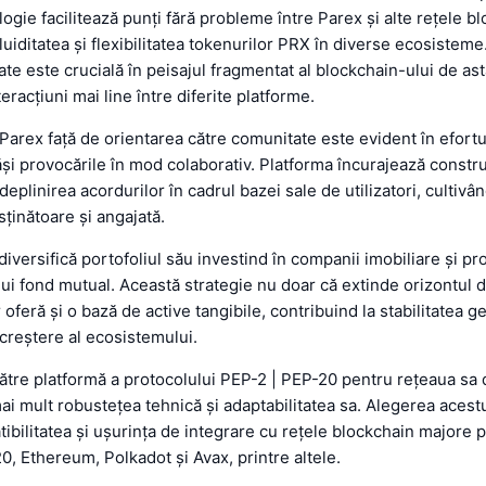
ogie facilitează punți fără probleme între Parex și alte rețele b
uiditatea și flexibilitatea tokenurilor PRX în diverse ecosisteme
tate este crucială în peisajul fragmentat al blockchain-ului de as
nteracțiuni mai line între diferite platforme.
arex față de orientarea către comunitate este evident în efortur
și provocările în mod colaborativ. Platforma încurajează constr
ndeplinirea acordurilor în cadrul bazei sale de utilizatori, cultivâ
ținătoare și angajată.
diversifică portofoliul său investind în companii imobiliare și pro
ui fond mutual. Această strategie nu doar că extinde orizontul de 
 oferă și o bază de active tangibile, contribuind la stabilitatea g
 creștere al ecosistemului.
către platformă a protocolului PEP-2 | PEP-20 pentru rețeaua sa
mai mult robustețea tehnică și adaptabilitatea sa. Alegerea acest
ibilitatea și ușurința de integrare cu rețele blockchain majore
, Ethereum, Polkadot și Avax, printre altele.