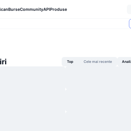
Scan
Burse
Community
API
Produse
iri
Top
Cele mai recente
Anali