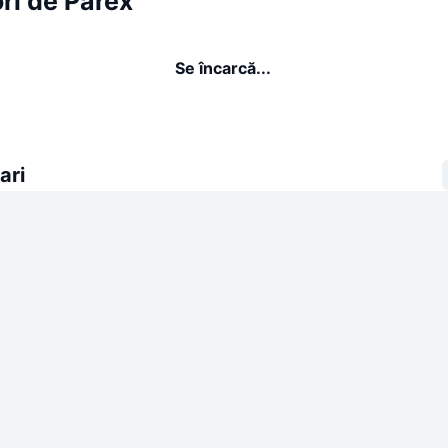
ri de Parex
Se încarcă...
ari