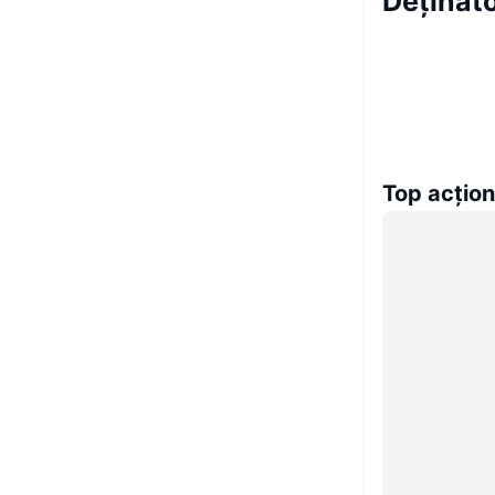
Deținăto
Top acțion