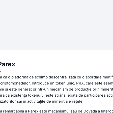
Parex
?
ă ca o platformă de schimb descentralizată cu o abordare multif
criptomonedelor. Introduce un token unic, PRX, care este esenț
ale și este generat printr-un mecanism de producție prin mineri
ră că existența tokenului este strâns legată de participarea acti
izatorilor săi în activitățile de minerit ale rețelei.
că remarcabilă a Parex este mecanismul său de Dovadă a Interoper