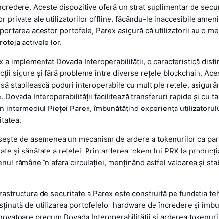
credere. Aceste dispozitive oferă un strat suplimentar de secur
r private ale utilizatorilor offline, făcându-le inaccesibile ameni
uportarea acestor portofele, Parex asigură că utilizatorii au o m
roteja activele lor.
x a implementat Dovada Interoperabilității, o caracteristică disti
cții sigure și fără probleme între diverse rețele blockchain. A
să stabilească poduri interoperabile cu multiple rețele, asigur
e. Dovada Interoperabilității facilitează transferuri rapide și cu 
in intermediul Pieței Parex, îmbunătățind experiența utilizatorulu
tatea.
osește de asemenea un mecanism de ardere a tokenurilor ca par
tate și sănătate a rețelei. Prin arderea tokenului PRX la producți
nul rămâne în afara circulației, menținând astfel valoarea și stab
frastructura de securitate a Parex este construită pe fundația te
sținută de utilizarea portofelelor hardware de încredere și îmbu
 inovatoare precum Dovada Interoperabilității și arderea tokenuri