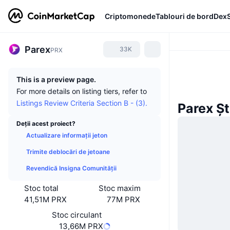
Criptomonede
Tablouri de bord
Dex
Parex
33K
PRX
This is a preview page.
For more details on listing tiers, refer to
Listings Review Criteria Section B - (3).
Parex Șt
Deții acest proiect?
Actualizare informații jeton
Trimite deblocări de jetoane
Revendică Insigna Comunității
Stoc total
Stoc maxim
41,51M PRX
77M PRX
Stoc circulant
13,66M PRX