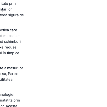
itate prin
nțărilor
etodă sigură de
nctivă care
cest mecanism
ând schimburi
taxe reduse
i în timp ce
te a măsurilor
a sa, Parex
ilitatea
hnologiei
nătățită prin
lor. Aceste