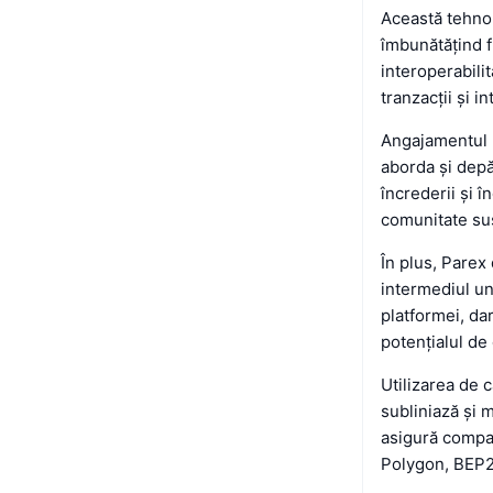
Această tehnol
îmbunătățind fl
interoperabili
tranzacții și i
Angajamentul P
aborda și depă
încrederii și î
comunitate sus
În plus, Parex 
intermediul un
platformei, dar
potențialul de
Utilizarea de 
subliniază și 
asigură compat
Polygon, BEP20