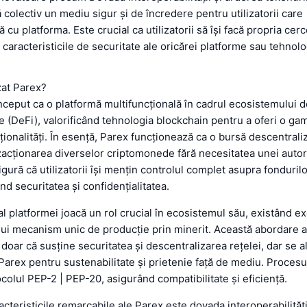
 colectiv un mediu sigur și de încredere pentru utilizatorii care
 cu platforma. Este crucial ca utilizatorii să își facă propria cerc
 caracteristicile de securitate ale oricărei platforme sau tehnolo
zat Parex?
ceput ca o platformă multifuncțională în cadrul ecosistemului d
e (DeFi), valorificând tehnologia blockchain pentru a oferi o ga
cționalități. În esență, Parex funcționează ca o bursă descentrali
nzacționarea diverselor criptomonede fără necesitatea unei autori
gură că utilizatorii își mențin controlul complet asupra fondurilor
d securitatea și confidențialitatea.
al platformei joacă un rol crucial în ecosistemul său, existând ex
ui mecanism unic de producție prin minerit. Această abordare a
doar că susține securitatea și descentralizarea rețelei, dar se al
arex pentru sustenabilitate și prietenie față de mediu. Procesu
colul PEP-2 | PEP-20, asigurând compatibilitate și eficiență.
acteristicile remarcabile ale Parex este dovada interoperabilități