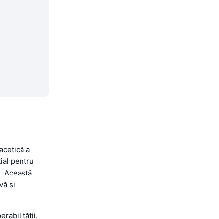
acetică a
ial pentru
t. Această
vă și
abilității.