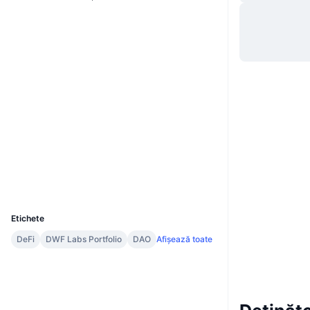
Website
Whitepaper
Site web
Rețele sociale
Contracte
0x51Bd...271733
3.9
Rating (CertiK)
Audits
bscscan.com
Explorers
Wallets
UCID
18094
Etichete
DeFi
DWF Labs Portfolio
DAO
Afișează toate