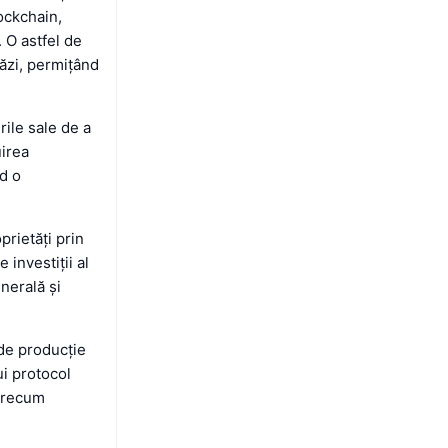
lockchain,
. O astfel de
tăzi, permițând
ile sale de a
uirea
nd o
prietăți prin
investiții al
enerală și
 de producție
ui protocol
 precum