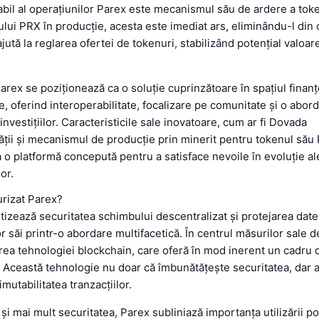
bil al operațiunilor Parex este mecanismul său de ardere a toke
ului PRX în producție, acesta este imediat ars, eliminându-l din c
jută la reglarea ofertei de tokenuri, stabilizând potențial valoar
Parex se poziționează ca o soluție cuprinzătoare în spațiul finanț
e, oferind interoperabilitate, focalizare pe comunitate și o abor
 investițiilor. Caracteristicile sale inovatoare, cum ar fi Dovada
tății și mecanismul de producție prin minerit pentru tokenul său 
a o platformă concepută pentru a satisface nevoile în evoluție al
or.
rizat Parex?
ritizează securitatea schimbului descentralizat și protejarea dat
lor săi printr-o abordare multifacetică. În centrul măsurilor sale 
area tehnologiei blockchain, care oferă în mod inerent un cadru 
. Această tehnologie nu doar că îmbunătățește securitatea, dar a
 imutabilitatea tranzacțiilor.
 și mai mult securitatea, Parex subliniază importanța utilizării po