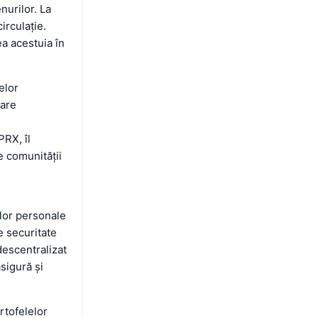
nurilor. La
irculație.
ea acestuia în
elor
dare
PRX, îl
e comunității
elor personale
de securitate
descentralizat
sigură și
rtofelelor