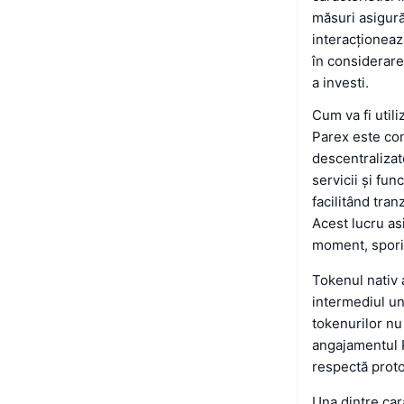
măsuri asigură
interacționează
în considerare
a investi.
Cum va fi utili
Parex este con
descentralizat
servicii și fun
facilitând tra
Acest lucru asi
moment, sporin
Tokenul nativ 
intermediul un
tokenurilor nu 
angajamentul P
respectă proto
Una dintre car