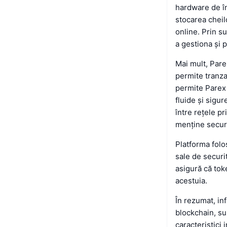
hardware de în
stocarea cheilo
online. Prin s
a gestiona și p
Mai mult, Pare
permite tranza
permite Parex 
fluide și sigur
între rețele pr
menține securi
Platforma fol
sale de securi
asigură că toke
acestuia.
În rezumat, in
blockchain, su
caracteristici