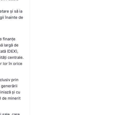
etare și să ia
gii înainte de
e finanțe
mă largă de
zată (DEX),
tăți centrale.
 lor în orice
clusiv prin
 generării
iniază și cu
l de minerit
i sale, care