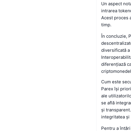
Un aspect nota
intrarea token
Acest proces a
timp.
În concluzie, 
descentralizat
diversificată a
Interoperabili
diferențiază c
criptomonedel
Cum este secu
Parex își prio
ale utilizatori
se află integr
și transparent
integritatea și
Pentru a întări