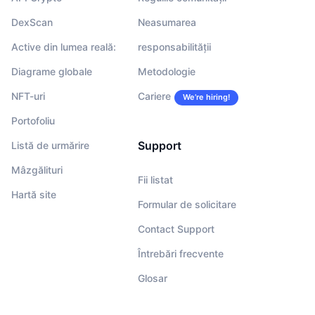
DexScan
Neasumarea
Active din lumea reală:
responsabilității
Diagrame globale
Metodologie
NFT-uri
Cariere
We’re hiring!
Portofoliu
Support
Listă de urmărire
Mâzgălituri
Fii listat
Hartă site
Formular de solicitare
Contact Support
Întrebări frecvente
Glosar