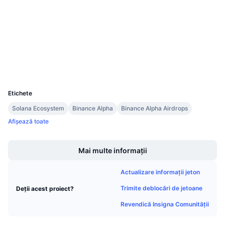
4.2
Vânzări viitoare
Rating (CertiK)
Rate de finanțare
Învață și Câștigă
etherscan.io
Explorers
Calendare
Wallets
Calendar ICO
UCID
39545
Etichete
Calendar evenimente
Solana Ecosystem
Binance Alpha
Binance Alpha Airdrops
Afișează toate
Boost
Mai multe informații
Actualizare informații jeton
Trimite deblocări de jetoane
Deții acest proiect?
Revendică Insigna Comunității