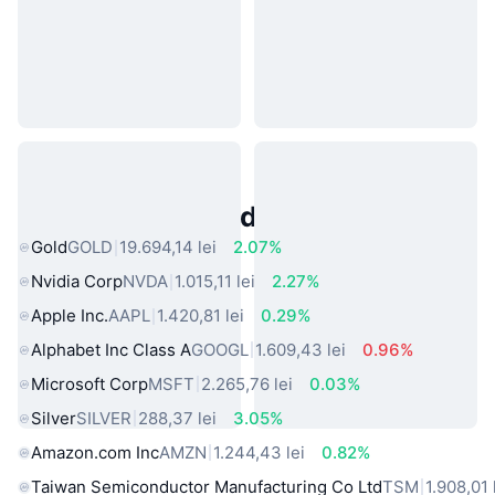
Active Populare din Lumea Reală
Gold
GOLD
19.694,14 lei
2.07%
Nvidia Corp
NVDA
1.015,11 lei
2.27%
Apple Inc.
AAPL
1.420,81 lei
0.29%
Alphabet Inc Class A
GOOGL
1.609,43 lei
0.96%
Microsoft Corp
MSFT
2.265,76 lei
0.03%
Silver
SILVER
288,37 lei
3.05%
Amazon.com Inc
AMZN
1.244,43 lei
0.82%
Taiwan Semiconductor Manufacturing Co Ltd
TSM
1.908,01 