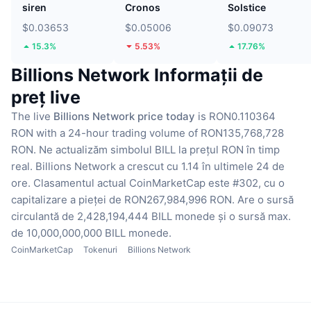
siren
Cronos
Solstice
$0.03653
$0.05006
$0.09073
15.3%
5.53%
17.76%
Billions Network Informații de
preț live
The live
Billions Network price today
is RON0.110364
RON with a 24-hour trading volume of RON135,768,728
RON.
Ne actualizăm simbolul BILL la prețul RON în timp
real.
Billions Network a crescut cu 1.14 în ultimele 24 de
ore.
Clasamentul actual CoinMarketCap este #302, cu o
capitalizare a pieței de RON267,984,996 RON.
Are o sursă
circulantă de 2,428,194,444 BILL monede
și o sursă max.
de 10,000,000,000 BILL monede.
CoinMarketCap
Tokenuri
Billions Network