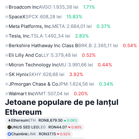
Broadcom Inc
AVGO
1.935,38 lei
1.71%
SpaceX
SPCX
608,28 lei
15.83%
Meta Platforms, Inc.
META
2.684,01 lei
0.37%
Tesla, Inc.
TSLA
1.492,34 lei
2.83%
Berkshire Hathaway Inc Class B
BRK.B
2.365,11 lei
0.54%
Eli Lilly And Co
LLY
5.379,48 lei
0.52%
Micron Technology Inc
MU
3.991,66 lei
0.44%
SK Hynix
SKHY
626,68 lei
3.92%
JPmorgan Chase & Co
JPM
1.624,56 lei
0.34%
Walmart Inc
WMT
507,04 lei
0.20%
Jetoane populare de pe lanțul
Ethereum
Ethereum
ETH
RON8,679.50
0.08%
UNUS SED LEO
LEO
RON44.07
0.90%
Chainlink
LINK
RON37.15
0.52%