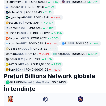
Ethereum
ETH
RON8,695.13
Pi
PI
RON0.4081
0.51%
1.97%
Cardano
ADA
RON0.9126
0.17%
Solana
SOL
RON338.43
2.14%
Hyperliquid
HYPE
RON246.48
2.58%
Zcash
ZEC
RON2,305.74
0.37%
SKYAI
SKYAI
RON0.5242
21.91%
Shiba Inu
SHIB
RON0.0000211
0.36%
Biconomy
BICO
RON0.2677
45.05%
Hashflow
HFT
RON0.05818
Sui
SUI
RON3.09
51.21%
0.61%
Dogecoin
DOGE
RON0.3182
1.11%
Ondo
ONDO
RON1.60
Kaspa
KAS
RON0.1202
0.74%
3.63%
Stellar
XLM
RON0.7395
1.57%
PAX Gold
PAXG
RON19,675.56
1.33%
Bonk
BONK
RON0.00001125
11.92%
Prețuri Billions Network globale
BILL/USD
United States Dollar
$0.02433
În tendințe