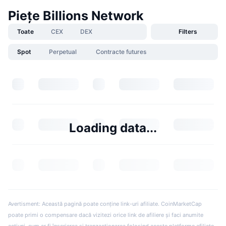
Piețe Billions Network
Toate
CEX
DEX
Filters
Spot
Perpetual
Contracte futures
Loading data...
Avertisment: Această pagină poate conține link-uri afiliate. CoinMarketCap
poate primi o compensare dacă vizitezi orice link de afiliere și faci anumite