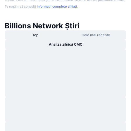
acțiuni, cum ar fi înscrierea și tranzacționarea folosind aceste platforme afiliate.
Te rugăm să consulți
Informații complete afiliați
.
Billions Network Știri
Top
Cele mai recente
Analiza zilnică CMC