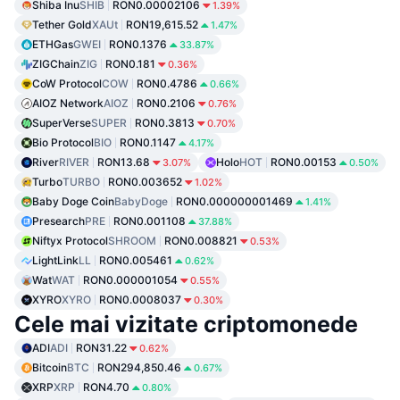
Shiba Inu
SHIB
RON0.00002106
1.39%
Tether Gold
XAUt
RON19,615.52
1.47%
ETHGas
GWEI
RON0.1376
33.87%
ZIGChain
ZIG
RON0.181
0.36%
CoW Protocol
COW
RON0.4786
0.66%
AIOZ Network
AIOZ
RON0.2106
0.76%
SuperVerse
SUPER
RON0.3813
0.70%
Bio Protocol
BIO
RON0.1147
4.17%
River
RIVER
RON13.68
Holo
HOT
RON0.00153
3.07%
0.50%
Turbo
TURBO
RON0.003652
1.02%
Baby Doge Coin
BabyDoge
RON0.000000001469
1.41%
Presearch
PRE
RON0.001108
37.88%
Niftyx Protocol
SHROOM
RON0.008821
0.53%
LightLink
LL
RON0.005461
0.62%
Wat
WAT
RON0.000001054
0.55%
XYRO
XYRO
RON0.0008037
0.30%
Cele mai vizitate criptomonede
ADI
ADI
RON31.22
0.62%
Bitcoin
BTC
RON294,850.46
0.67%
XRP
XRP
RON4.70
0.80%