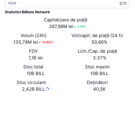
RON
În tendințe
ETF-uri cripto
Descoperă
CMC MCP
Statistici Billions Network
Nou
Capitalizare de piață
ETF-uri Bitcoin
x402
Știri
267,98M lei
1.14%
Cripto
ETF-uri Ethereum
Volum (24h)
Vol/capit. de piață (24 h)
Academy
135,76M lei
50,66%
14.68%
Politică
FDV
Lich./Cap. de piață
Analiza tehnica
Cercetare
1,1B lei
3.37%
Sports
Stoc total
Stoc maxim
RSI
Videoclipuri
10B BILL
10B BILL
Finanțe
MACD
Stoc circulant
Deținători
Glosar
2,42B BILL
40,5K
Tehnologie
Website
Whitepaper
Derivate
Campanii
Site web
NFT
Prezentare generală
Evenimentele Airdrop
Rețele sociale
Statistici generale NFT
0xb111...D5f05E
Contracte
Lichidări
Recompense sub formă de diamante