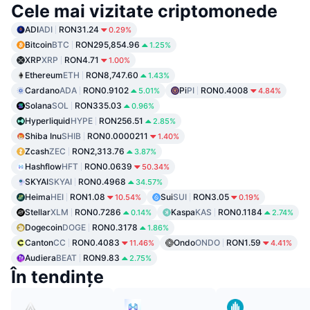
Cele mai vizitate criptomonede
ADI
ADI
RON31.24
0.29%
Bitcoin
BTC
RON295,854.96
1.25%
XRP
XRP
RON4.71
1.00%
Ethereum
ETH
RON8,747.60
1.43%
Cardano
ADA
RON0.9102
Pi
PI
RON0.4008
5.01%
4.84%
Solana
SOL
RON335.03
0.96%
Hyperliquid
HYPE
RON256.51
2.85%
Shiba Inu
SHIB
RON0.0000211
1.40%
Zcash
ZEC
RON2,313.76
3.87%
Hashflow
HFT
RON0.0639
50.34%
SKYAI
SKYAI
RON0.4968
34.57%
Heima
HEI
RON1.08
Sui
SUI
RON3.05
10.54%
0.19%
Stellar
XLM
RON0.7286
Kaspa
KAS
RON0.1184
0.14%
2.74%
Dogecoin
DOGE
RON0.3178
1.86%
Canton
CC
RON0.4083
Ondo
ONDO
RON1.59
11.46%
4.41%
Audiera
BEAT
RON9.83
2.75%
În tendințe