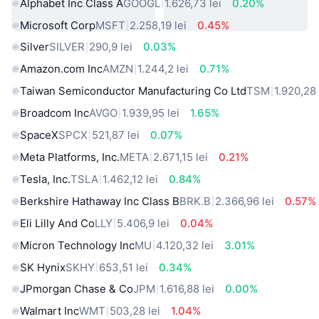
Alphabet Inc Class A
GOOGL
1.626,73 lei
0.20%
Microsoft Corp
MSFT
2.258,19 lei
0.45%
Silver
SILVER
290,9 lei
0.03%
Amazon.com Inc
AMZN
1.244,2 lei
0.71%
Taiwan Semiconductor Manufacturing Co Ltd
TSM
1.920,28 
Broadcom Inc
AVGO
1.939,95 lei
1.65%
SpaceX
SPCX
521,87 lei
0.07%
Meta Platforms, Inc.
META
2.671,15 lei
0.21%
Tesla, Inc.
TSLA
1.462,12 lei
0.84%
Berkshire Hathaway Inc Class B
BRK.B
2.366,96 lei
0.57%
Eli Lilly And Co
LLY
5.406,9 lei
0.04%
Micron Technology Inc
MU
4.120,32 lei
3.01%
SK Hynix
SKHY
653,51 lei
0.34%
JPmorgan Chase & Co
JPM
1.616,88 lei
0.00%
Walmart Inc
WMT
503,28 lei
1.04%