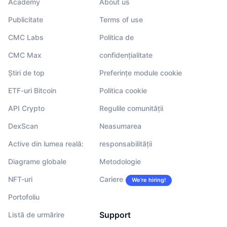
Academy
About us
Publicitate
Terms of use
CMC Labs
Politica de
CMC Max
confidențialitate
Știri de top
Preferințe module cookie
ETF-uri Bitcoin
Politica cookie
API Crypto
Regulile comunității
DexScan
Neasumarea
Active din lumea reală:
responsabilității
Diagrame globale
Metodologie
NFT-uri
Cariere
We’re hiring!
Portofoliu
Support
Listă de urmărire