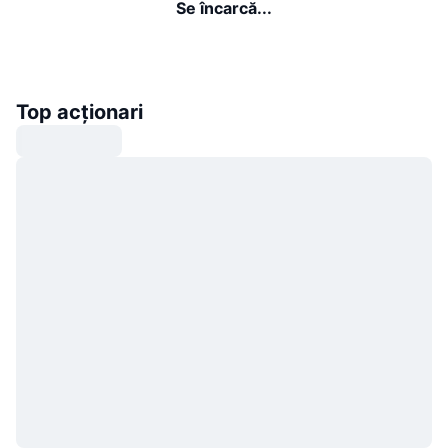
Se încarcă...
Top acționari