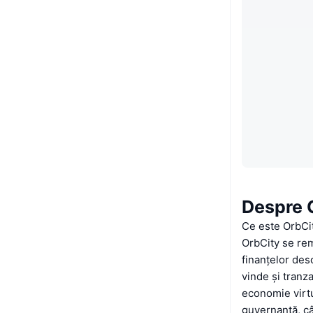
Despre 
Ce este OrbCi
OrbCity se rem
finanțelor des
vinde și tranza
economie virtu
guvernanță, cât