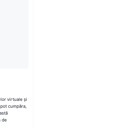
or virtuale și
e pot cumpăra,
astă
n de