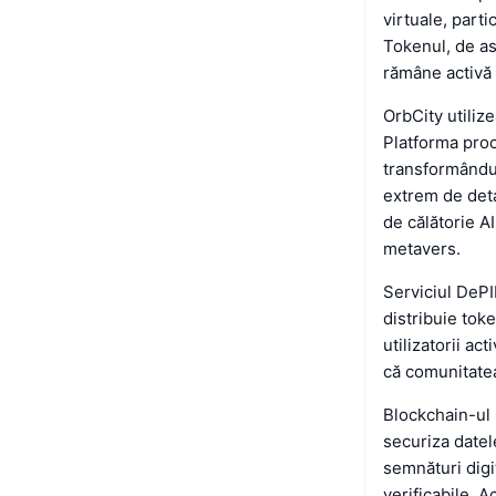
virtuale, part
Tokenul, de as
rămâne activă 
OrbCity utilize
Platforma proc
transformându-
extrem de detal
de călătorie AI
metavers.
Serviciul DePI
distribuie tok
utilizatorii a
că comunitatea
Blockchain-ul 
securiza datele
semnături digi
verificabile. 