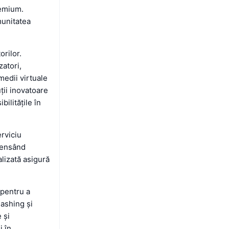
remium.
munitatea
orilor.
zatori,
medii virtuale
ții inovatoare
ilitățile în
erviciu
mpensând
alizată asigură
 pentru a
hashing și
 și
i în