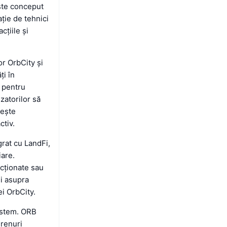
este conceput
ație de tehnici
țiile și
or OrbCity și
ți în
 pentru
izatorilor să
rește
ctiv.
grat cu LandFi,
iare.
acționate sau
ii asupra
i OrbCity.
sistem. ORB
erenuri