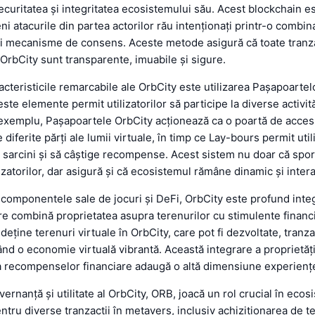
ecuritatea și integritatea ecosistemului său. Acest blockchain 
i atacurile din partea actorilor rău intenționați printr-o combin
și mecanisme de consens. Aceste metode asigură că toate tranzac
n OrbCity sunt transparente, imuabile și sigure.
acteristicile remarcabile ale OrbCity este utilizarea Pașapoartel
te elemente permit utilizatorilor să participe la diverse activită
exemplu, Pașapoartele OrbCity acționează ca o poartă de acces
re diferite părți ale lumii virtuale, în timp ce Lay-bours permit util
 sarcini și să câștige recompense. Acest sistem nu doar că spo
izatorilor, dar asigură și că ecosistemul rămâne dinamic și intera
e componentele sale de jocuri și DeFi, OrbCity este profund inte
e combină proprietatea asupra terenurilor cu stimulente financ
t deține terenuri virtuale în OrbCity, care pot fi dezvoltate, tranz
eând o economie virtuală vibrantă. Această integrare a proprietăț
 a recompenselor financiare adaugă o altă dimensiune experiențe
ernanță și utilitate al OrbCity, ORB, joacă un rol crucial în eco
entru diverse tranzacții în metavers, inclusiv achiziționarea de t