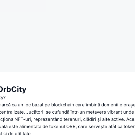
OrbCity
ty?
arcă ca un joc bazat pe blockchain care îmbină domeniile orașel
centralizate. Jucătorii se cufundă într-un metavers vibrant und
cționa NFT-uri, reprezentând terenuri, clădiri și alte active. Ace
ală este alimentată de tokenul ORB, care servește atât ca toke
 și de utilitate.