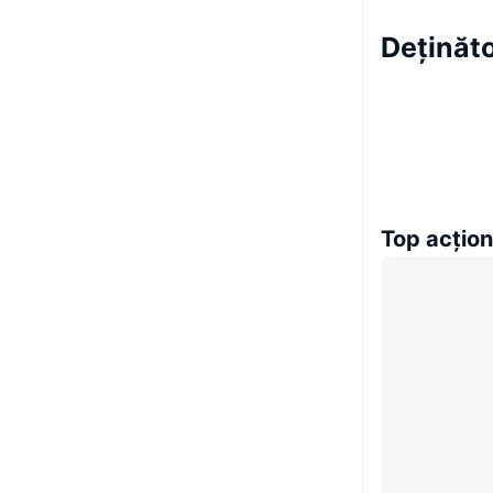
Deținăto
Top acțion