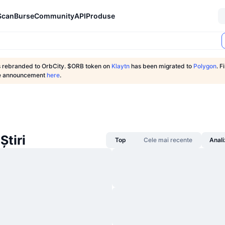
Scan
Burse
Community
API
Produse
s rebranded to OrbCity. $ORB token on
Klaytn
has been migrated to
Polygon
. 
the announcement
here
.
Știri
Top
Cele mai recente
Anali