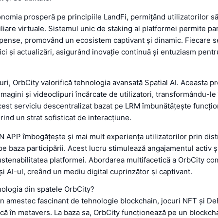
onomia prosperă pe principiile LandFi, permițând utilizatorilor să
liare virtuale. Sistemul unic de staking al platformei permite par
pense, promovând un ecosistem captivant și dinamic. Fiecare 
ici și actualizări, asigurând inovație continuă și entuziasm pentru
uri, OrbCity valorifică tehnologia avansată Spatial AI. Aceasta p
magini și videoclipuri încărcate de utilizatori, transformându-le
cest serviciu descentralizat bazat pe LRM îmbunătățește funcțio
rind un strat sofisticat de interacțiune.
N APP îmbogățește și mai mult experiența utilizatorilor prin dist
e baza participării. Acest lucru stimulează angajamentul activ și
ustenabilitatea platformei. Abordarea multifacetică a OrbCity com
și AI-ul, creând un mediu digital cuprinzător și captivant.
ologia din spatele OrbCity?
n amestec fascinant de tehnologie blockchain, jocuri NFT și De
că în metavers. La baza sa, OrbCity funcționează pe un blockch