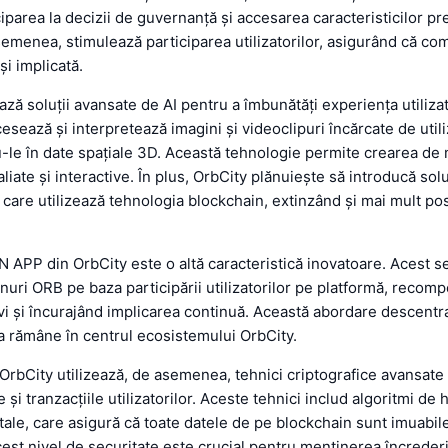
iciparea la decizii de guvernanță și accesarea caracteristicilor p
emenea, stimulează participarea utilizatorilor, asigurând că co
și implicată.
ază soluții avansate de AI pentru a îmbunătăți experiența utilizat
esează și interpretează imagini și videoclipuri încărcate de utili
le în date spațiale 3D. Această tehnologie permite crearea de 
iate și interactive. În plus, OrbCity plănuiește să introducă solu
 care utilizează tehnologia blockchain, extinzând și mai mult posib
N APP din OrbCity este o altă caracteristică inovatoare. Acest s
enuri ORB pe baza participării utilizatorilor pe platformă, reco
ctivi și încurajând implicarea continuă. Această abordare descentr
 rămâne în centrul ecosistemului OrbCity.
OrbCity utilizează, de asemenea, tehnici criptografice avansate
 și tranzacțiile utilizatorilor. Aceste tehnici includ algoritmi de 
tale, care asigură că toate datele de pe blockchain sunt imuabile
Acest nivel de securitate este crucial pentru menținerea încrederi