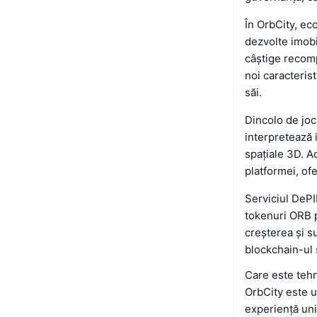
În OrbCity, ec
dezvolte imobi
câștige recom
noi caracterist
săi.
Dincolo de joc
interpretează i
spațiale 3D. A
platformei, ofe
Serviciul DePI
tokenuri ORB p
creșterea și s
blockchain-ul 
Care este tehn
OrbCity este u
experiență uni