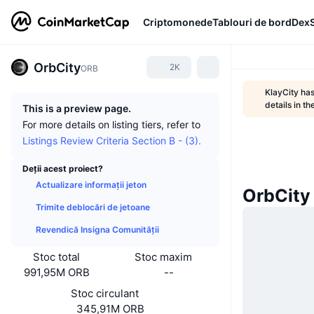
Criptomonede
Tablouri de bord
Dex
OrbCity
2K
ORB
KlayCity ha
details in 
This is a preview page.
For more details on listing tiers, refer to
Listings Review Criteria Section B - (3).
Deții acest proiect?
Actualizare informații jeton
OrbCity 
Trimite deblocări de jetoane
Revendică Insigna Comunității
Stoc total
Stoc maxim
991,95M ORB
--
Stoc circulant
345,91M ORB