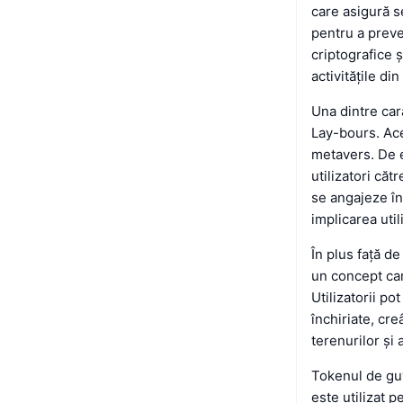
care asigură s
pentru a preven
criptografice 
activitățile di
Una dintre car
Lay-bours. Aces
metavers. De 
utilizatori căt
se angajeze în
implicarea util
În plus față d
un concept car
Utilizatorii po
închiriate, cr
terenurilor și
Tokenul de guv
este utilizat p