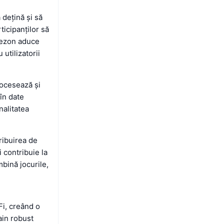
 dețină și să
ticipanților să
sezon aduce
 utilizatorii
rocesează și
 în date
nalitatea
ribuirea de
 contribuie la
bină jocurile,
Fi, creând o
ain robust