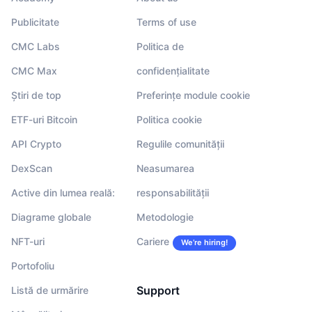
Publicitate
Terms of use
CMC Labs
Politica de
CMC Max
confidențialitate
Știri de top
Preferințe module cookie
ETF-uri Bitcoin
Politica cookie
API Crypto
Regulile comunității
DexScan
Neasumarea
Active din lumea reală:
responsabilității
Diagrame globale
Metodologie
NFT-uri
Cariere
We’re hiring!
Portofoliu
Support
Listă de urmărire