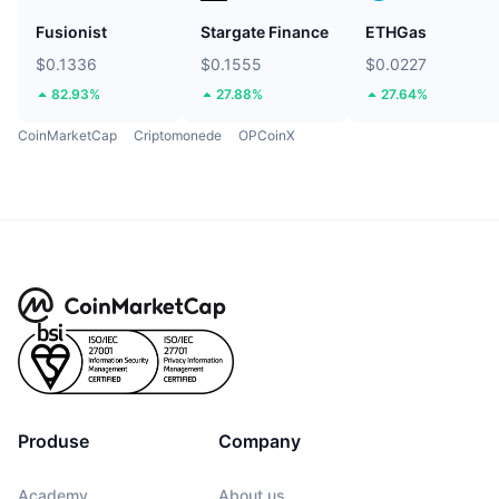
Fusionist
Stargate Finance
ETHGas
$0.1336
$0.1555
$0.0227
82.93%
27.88%
27.64%
CoinMarketCap
Criptomonede
OPCoinX
Produse
Company
Academy
About us