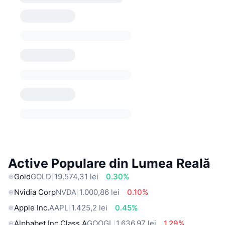
Active Populare din Lumea Reală
Gold
GOLD
19.574,31 lei
0.30%
Nvidia Corp
NVDA
1.000,86 lei
0.10%
Apple Inc.
AAPL
1.425,2 lei
0.45%
Alphabet Inc Class A
GOOGL
1.636,97 lei
1.29%