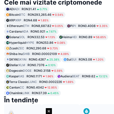
Cele mai vizitate criptomonede
ADI
ADI
RON31.41
0.71%
Bitcoin
BTC
RON293,265.46
0.54%
XRP
XRP
RON4.68
1.85%
Ethereum
ETH
RON8,687.82
Pi
PI
RON0.4008
0.05%
3.35%
Cardano
ADA
RON0.921
7.67%
Solana
SOL
RON332.53
Heima
HEI
RON0.89
1.13%
58.65%
Hyperliquid
HYPE
RON253.86
0.08%
Zcash
ZEC
RON2,290.68
0.73%
Shiba Inu
SHIB
RON0.00002109
4.09%
SKYAI
SKYAI
RON0.4267
Sui
SUI
RON3.08
25.38%
1.20%
Stellar
XLM
RON0.7376
0.10%
Dogecoin
DOGE
RON0.3158
0.59%
Kaspa
KAS
RON0.1171
Audiera
BEAT
RON9.62
1.96%
13.12%
Terra Classic
LUNC
RON0.0002226
1.69%
Canton
CC
RON0.4042
12.95%
Chainlink
LINK
RON37.39
0.45%
În tendințe