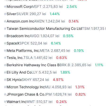
Microsoft Corp
MSFT
2.275,83 lei
2.54%
Silver
SILVER
290,27 lei
1.44%
Amazon.com Inc
AMZN
1.242,04 lei
0.14%
Taiwan Semiconductor Manufacturing Co Ltd
TSM
1.917,35 
Broadcom Inc
AVGO
1.924,07 lei
0.55%
SpaceX
SPCX
522,04 lei
6.14%
Meta Platforms, Inc.
META
2.687,45 lei
0.19%
Tesla, Inc.
TSLA
1.461,62 lei
0.63%
Berkshire Hathaway Inc Class B
BRK.B
2.385,65 lei
1.11%
Eli Lilly And Co
LLY
5.432,5 lei
1.89%
SK Hynix
SKHY
657,24 lei
4.97%
Micron Technology Inc
MU
4.058,93 lei
1.31%
JPmorgan Chase & Co
JPM
1.626,74 lei
0.82%
Walmart Inc
WMT
510,57 lei
0.24%