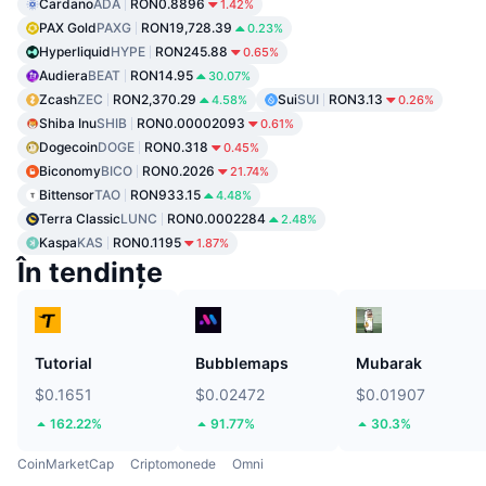
Cardano
ADA
RON0.8896
1.42%
PAX Gold
PAXG
RON19,728.39
0.23%
Hyperliquid
HYPE
RON245.88
0.65%
Audiera
BEAT
RON14.95
30.07%
Zcash
ZEC
RON2,370.29
Sui
SUI
RON3.13
4.58%
0.26%
Shiba Inu
SHIB
RON0.00002093
0.61%
Dogecoin
DOGE
RON0.318
0.45%
Biconomy
BICO
RON0.2026
21.74%
Bittensor
TAO
RON933.15
4.48%
Terra Classic
LUNC
RON0.0002284
2.48%
Kaspa
KAS
RON0.1195
1.87%
În tendințe
Tutorial
Bubblemaps
Mubarak
$0.1651
$0.02472
$0.01907
162.22%
91.77%
30.3%
CoinMarketCap
Criptomonede
Omni