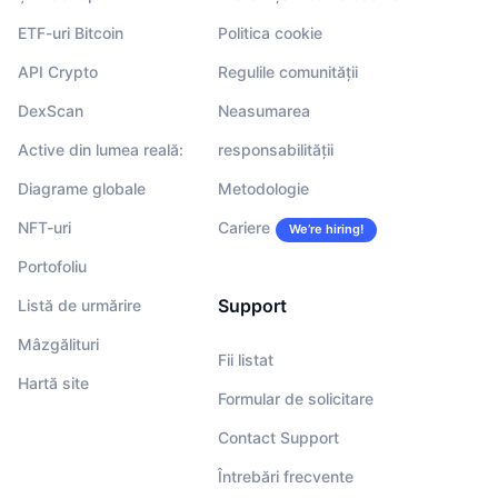
ETF-uri Bitcoin
Politica cookie
API Crypto
Regulile comunității
DexScan
Neasumarea
Active din lumea reală:
responsabilității
Diagrame globale
Metodologie
NFT-uri
Cariere
We’re hiring!
Portofoliu
Support
Listă de urmărire
Mâzgălituri
Fii listat
Hartă site
Formular de solicitare
Contact Support
Întrebări frecvente