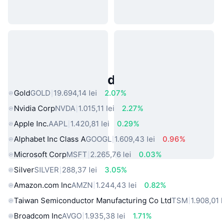
Active Populare din Lumea Reală
Gold
GOLD
19.694,14 lei
2.07%
Nvidia Corp
NVDA
1.015,11 lei
2.27%
Apple Inc.
AAPL
1.420,81 lei
0.29%
Alphabet Inc Class A
GOOGL
1.609,43 lei
0.96%
Microsoft Corp
MSFT
2.265,76 lei
0.03%
Silver
SILVER
288,37 lei
3.05%
Amazon.com Inc
AMZN
1.244,43 lei
0.82%
Taiwan Semiconductor Manufacturing Co Ltd
TSM
1.908,01 
Broadcom Inc
AVGO
1.935,38 lei
1.71%