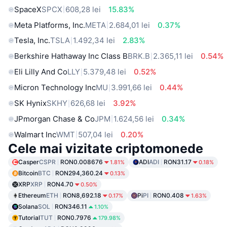
SpaceX
SPCX
608,28 lei
15.83%
Meta Platforms, Inc.
META
2.684,01 lei
0.37%
Tesla, Inc.
TSLA
1.492,34 lei
2.83%
Berkshire Hathaway Inc Class B
BRK.B
2.365,11 lei
0.54%
Eli Lilly And Co
LLY
5.379,48 lei
0.52%
Micron Technology Inc
MU
3.991,66 lei
0.44%
SK Hynix
SKHY
626,68 lei
3.92%
JPmorgan Chase & Co
JPM
1.624,56 lei
0.34%
Walmart Inc
WMT
507,04 lei
0.20%
Cele mai vizitate criptomonede
Casper
CSPR
RON0.008676
ADI
ADI
RON31.17
1.81%
0.18%
Bitcoin
BTC
RON294,360.24
0.13%
XRP
XRP
RON4.70
0.50%
Ethereum
ETH
RON8,692.18
Pi
PI
RON0.408
0.17%
1.63%
Solana
SOL
RON346.11
1.10%
Tutorial
TUT
RON0.7976
179.98%