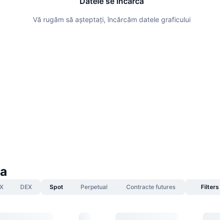
Datele se încarcă
Vă rugăm să așteptați, încărcăm datele graficului
ya
X
DEX
Spot
Perpetual
Contracte futures
Filters