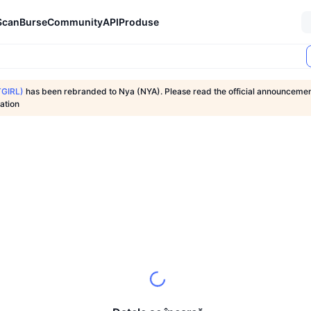
Scan
Burse
Community
API
Produse
TGIRL)
has been rebranded to Nya (NYA). Please read the official announceme
ation