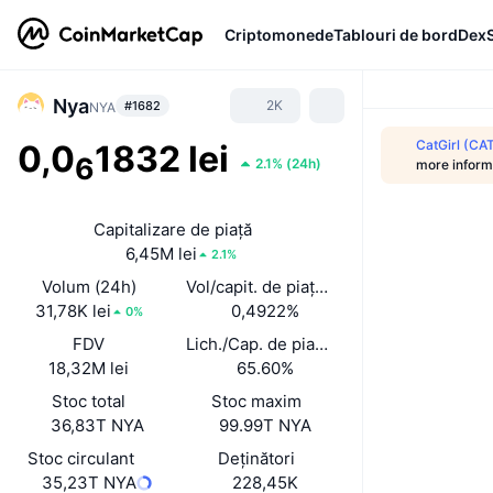
Criptomonede
Tablouri de bord
Dex
Nya
2K
#1682
NYA
CatGirl (CA
0,0
1832 lei
6
2.1%
(
24h
)
more inform
Capitalizare de piață
6,45M lei
2.1%
Volum (24h)
Vol/capit. de piață (24 h)
31,78K lei
0,4922%
0%
FDV
Lich./Cap. de piață
18,32M lei
65.60%
Stoc total
Stoc maxim
36,83T NYA
99.99T NYA
Stoc circulant
Deținători
35,23T NYA
228,45K