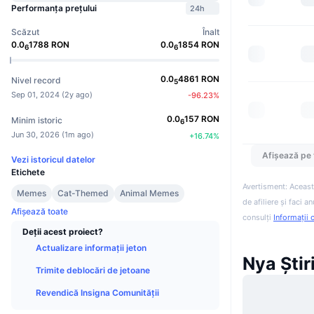
Performanța prețului
24h
Scăzut
Înalt
0.0
1788
RON
0.0
1854
RON
6
6
0.0
4861
RON
Nivel record
5
Sep 01, 2024
(
2y ago
)
-96.23
%
0.0
157
RON
Minim istoric
6
Jun 30, 2026
(
1m ago
)
+
16.74
%
Afișează pe 
Vezi istoricul datelor
Etichete
Avertisment: Aceast
Memes
Cat-Themed
Animal Memes
de afiliere și faci 
Afișează toate
consulți
Informații 
Deții acest proiect?
Actualizare informații jeton
Nya Știr
Trimite deblocări de jetoane
Revendică Insigna Comunității