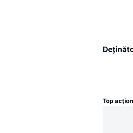
Deținăto
Top acțion