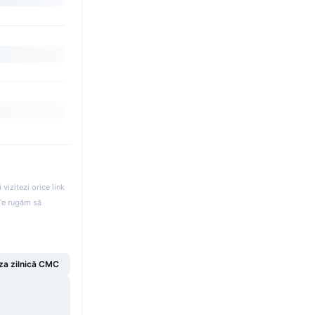
izitezi orice link
. Te rugăm să
za zilnică CMC