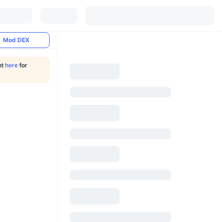
Mod DEX
nt
here
for