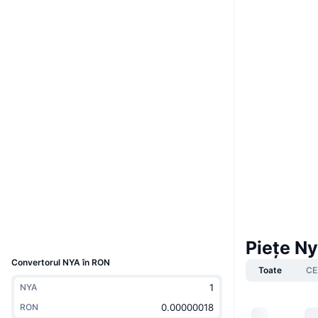
Boost
Site web
Website
Whitepaper
Rețele sociale
0x38F9...999999
Contracte
Audits
etherscan.io
Explorers
Wallets
UCID
33011
Piețe N
Convertorul NYA în RON
Toate
CE
NYA
RON