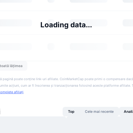
Loading data...
toată lățimea
ă pagină poate conține link-uri afiliate. CoinMarketCap poate primi o compensare dacă v
anumite acțiuni, cum ar fi înscrierea și tranzacționarea folosind aceste platforme afiliate
complete afiliați
.
i
Top
Cele mai recente
Anali