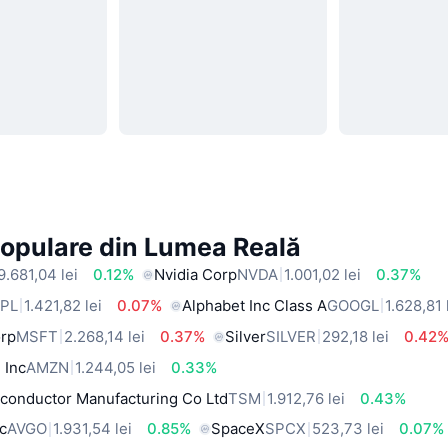
Populare din Lumea Reală
9.681,04 lei
0.12%
Nvidia Corp
NVDA
1.001,02 lei
0.37%
PL
1.421,82 lei
0.07%
Alphabet Inc Class A
GOOGL
1.628,81 
orp
MSFT
2.268,14 lei
0.37%
Silver
SILVER
292,18 lei
0.42
 Inc
AMZN
1.244,05 lei
0.33%
conductor Manufacturing Co Ltd
TSM
1.912,76 lei
0.43%
c
AVGO
1.931,54 lei
0.85%
SpaceX
SPCX
523,73 lei
0.07%