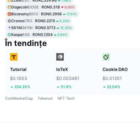
Zcash
ZEC
RON2,324.86
1.48%
Dogecoin
DOGE
RON0.318
0.05%
Biconomy
BICO
RON0.2956
17.51%
Cronos
CRO
RON0.2215
5.33%
SKYAI
SKYAI
RON0.5713
12.33%
Kaspa
KAS
RON0.1204
0.64%
În tendințe
Tutorial
IoTeX
Cookie DAO
$0.1653
$0.003481
$0.01201
224.35%
51.9%
22.04%
CoinMarketCap
Tokenuri
NFT Tech