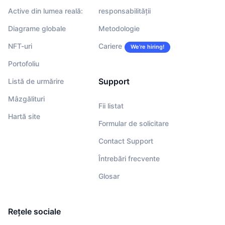
Active din lumea reală:
responsabilității
Diagrame globale
Metodologie
NFT-uri
Cariere
We’re hiring!
Portofoliu
Support
Listă de urmărire
Mâzgălituri
Fii listat
Hartă site
Formular de solicitare
Contact Support
Întrebări frecvente
Glosar
Rețele sociale