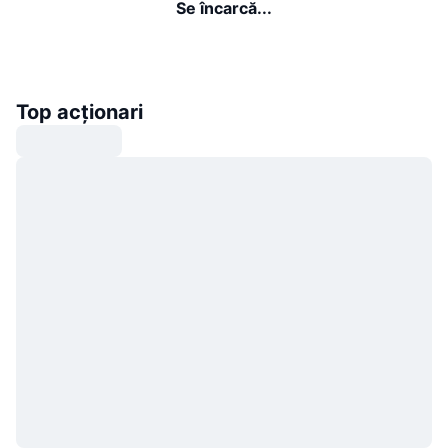
Se încarcă...
Top acționari