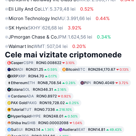
Eli Lilly And Co
LLY
5.379,48 lei
0.52%
Micron Technology Inc
MU
3.991,66 lei
0.44%
SK Hynix
SKHY
626,68 lei
3.92%
JPmorgan Chase & Co
JPM
1.624,56 lei
0.34%
Walmart Inc
WMT
507,04 lei
0.20%
Cele mai vizitate criptomonede
Casper
CSPR
RON0.008622
3.10%
ADI
ADI
RON31.25
Bitcoin
BTC
RON294,170.67
0.59%
0.13%
XRP
XRP
RON4.70
0.17%
Ethereum
ETH
RON8,708.54
Pi
PI
RON0.4049
0.28%
3.72%
Solana
SOL
RON346.31
2.16%
Cardano
ADA
RON0.8972
0.92%
PAX Gold
PAXG
RON19,728.02
0.25%
Tutorial
TUT
RON0.7336
216.10%
Hyperliquid
HYPE
RON248.01
0.50%
Shiba Inu
SHIB
RON0.00002098
1.04%
Sui
SUI
RON3.14
Audiera
BEAT
RON14.81
1.36%
49.43%