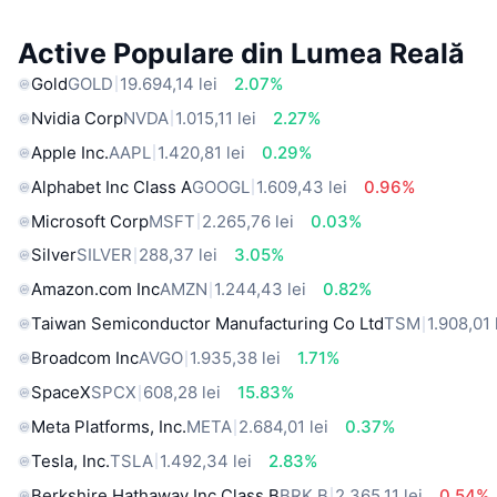
Active Populare din Lumea Reală
Gold
GOLD
19.694,14 lei
2.07%
Nvidia Corp
NVDA
1.015,11 lei
2.27%
Apple Inc.
AAPL
1.420,81 lei
0.29%
Alphabet Inc Class A
GOOGL
1.609,43 lei
0.96%
Microsoft Corp
MSFT
2.265,76 lei
0.03%
Silver
SILVER
288,37 lei
3.05%
Amazon.com Inc
AMZN
1.244,43 lei
0.82%
Taiwan Semiconductor Manufacturing Co Ltd
TSM
1.908,01 
Broadcom Inc
AVGO
1.935,38 lei
1.71%
SpaceX
SPCX
608,28 lei
15.83%
Meta Platforms, Inc.
META
2.684,01 lei
0.37%
Tesla, Inc.
TSLA
1.492,34 lei
2.83%
Berkshire Hathaway Inc Class B
BRK.B
2.365,11 lei
0.54%