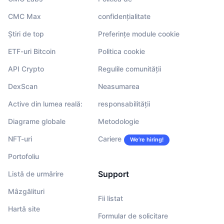
CMC Max
confidențialitate
Știri de top
Preferințe module cookie
ETF-uri Bitcoin
Politica cookie
API Crypto
Regulile comunității
DexScan
Neasumarea
Active din lumea reală:
responsabilității
Diagrame globale
Metodologie
NFT-uri
Cariere
We’re hiring!
Portofoliu
Support
Listă de urmărire
Mâzgălituri
Fii listat
Hartă site
Formular de solicitare