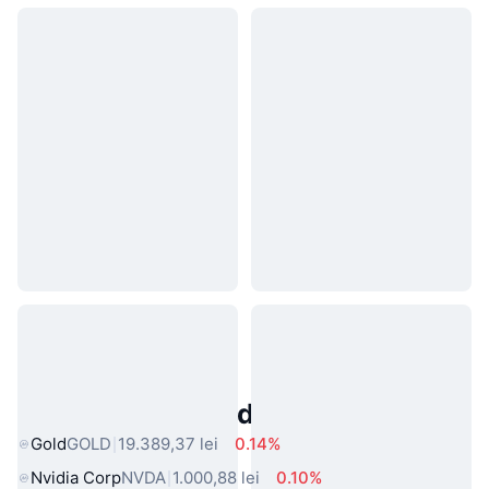
Active Populare din Lumea Reală
Gold
GOLD
19.389,37 lei
0.14%
Nvidia Corp
NVDA
1.000,88 lei
0.10%