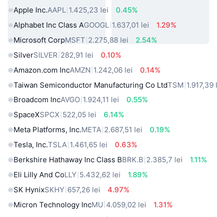
Apple Inc.
AAPL
1.425,23 lei
0.45%
Alphabet Inc Class A
GOOGL
1.637,01 lei
1.29%
Microsoft Corp
MSFT
2.275,88 lei
2.54%
Silver
SILVER
282,91 lei
0.10%
Amazon.com Inc
AMZN
1.242,06 lei
0.14%
Taiwan Semiconductor Manufacturing Co Ltd
TSM
1.917,39 
Broadcom Inc
AVGO
1.924,11 lei
0.55%
SpaceX
SPCX
522,05 lei
6.14%
Meta Platforms, Inc.
META
2.687,51 lei
0.19%
Tesla, Inc.
TSLA
1.461,65 lei
0.63%
Berkshire Hathaway Inc Class B
BRK.B
2.385,7 lei
1.11%
Eli Lilly And Co
LLY
5.432,62 lei
1.89%
SK Hynix
SKHY
657,26 lei
4.97%
Micron Technology Inc
MU
4.059,02 lei
1.31%