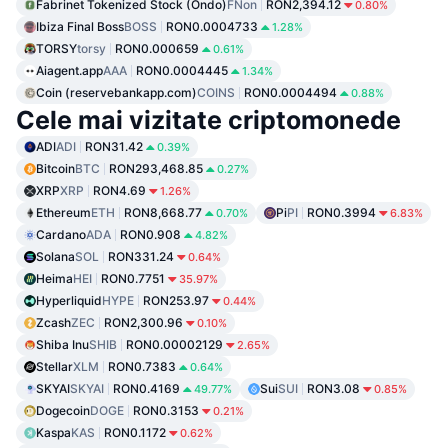
Fabrinet Tokenized Stock (Ondo)
FNon
RON2,394.12
0.80%
Ibiza Final Boss
BOSS
RON0.0004733
1.28%
TORSY
torsy
RON0.000659
0.61%
Aiagent.app
AAA
RON0.0004445
1.34%
Coin (reservebankapp.com)
COINS
RON0.0004494
0.88%
Cele mai vizitate criptomonede
ADI
ADI
RON31.42
0.39%
Bitcoin
BTC
RON293,468.85
0.27%
XRP
XRP
RON4.69
1.26%
Ethereum
ETH
RON8,668.77
Pi
PI
RON0.3994
0.70%
6.83%
Cardano
ADA
RON0.908
4.82%
Solana
SOL
RON331.24
0.64%
Heima
HEI
RON0.7751
35.97%
Hyperliquid
HYPE
RON253.97
0.44%
Zcash
ZEC
RON2,300.96
0.10%
Shiba Inu
SHIB
RON0.00002129
2.65%
Stellar
XLM
RON0.7383
0.64%
SKYAI
SKYAI
RON0.4169
Sui
SUI
RON3.08
49.77%
0.85%
Dogecoin
DOGE
RON0.3153
0.21%
Kaspa
KAS
RON0.1172
0.62%