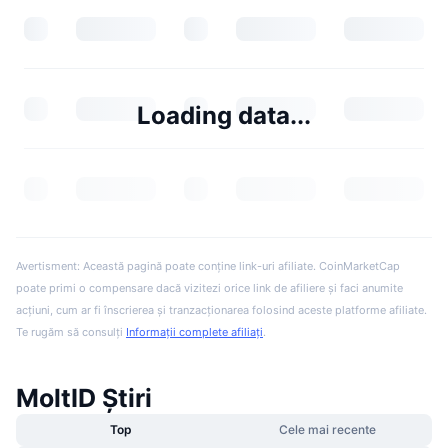
Loading data...
Avertisment: Această pagină poate conține link-uri afiliate. CoinMarketCap
poate primi o compensare dacă vizitezi orice link de afiliere și faci anumite
acțiuni, cum ar fi înscrierea și tranzacționarea folosind aceste platforme afiliate.
Te rugăm să consulți
Informații complete afiliați
.
MoltID Știri
Top
Cele mai recente