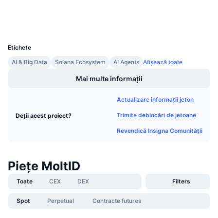
Vânzări viitoare
Wallets
Rate de finanțare
Învață și Câștigă
UCID
39632
Calendare
Etichete
AI & Big Data
Solana Ecosystem
AI Agents
Afișează toate
Calendar ICO
Mai multe informații
Calendar evenimente
Actualizare informații jeton
Trimite deblocări de jetoane
Deții acest proiect?
Revendică Insigna Comunității
Piețe MoltID
Toate
CEX
DEX
Filters
Spot
Perpetual
Contracte futures