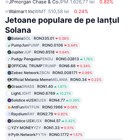
JPmorgan Chase & Co
JPM
1.626,77 lei
0.82%
Walmart Inc
WMT
510,58 lei
0.24%
Jetoane populare de pe lanțul
Solana
Solana
SOL
RON335.01
0.36%
Pump.fun
PUMP
RON0.0106
3.44%
Jupiter
JUP
RON0.8518
0.64%
Pudgy Penguins
PENGU
RON0.02813
1.78%
OFFICIAL TRUMP
TRUMP
RON6.66
0.34%
Zebec Network
ZBCN
RON0.008171
0.99%
Official Melania Meme
MELANIA
RON0.34
0.22%
Grass
GRASS
RON1.40
1.97%
Light
LIGHT
RON0.6769
10.21%
Solstice eUSX
EUSX
RON4.77
0.39%
AntFun
ANTFUN
RON0.1966
0.08%
Raydium
RAY
RON2.79
0.92%
Solstice USX
USX
RON4.57
0.42%
YZY MONEY
YZY
RON1.33
0.51%
Pyth Network
PYTH
RON0.1772
1.57%