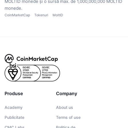
MOLTID monede
și o sursă max. de 1,000,000,000 MOLTID
monede.
CoinMarketCap
Tokenuri
MoltID
Produse
Company
Academy
About us
Publicitate
Terms of use
CMC Labs
Politica de