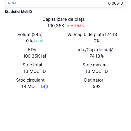
RON
În tendințe
ETF-uri cripto
Descoperă
CMC MCP
Statistici MoltID
Nou
Capitalizare de piață
ETF-uri Bitcoin
x402
Știri
100,35K lei
2.68%
Cripto
ETF-uri Ethereum
Volum (24h)
Vol/capit. de piață (24 h)
Academy
0 lei
0%
0%
Politică
FDV
Lich./Cap. de piață
Analiza tehnica
Cercetare
100,35K lei
74.13%
Sports
Stoc total
Stoc maxim
RSI
Videoclipuri
1B MOLTID
1B MOLTID
Finanțe
MACD
Stoc circulant
Deținători
Glosar
1B MOLTID
592
Tehnologie
Site web
Website
Whitepaper
Derivate
Campanii
Rețele sociale
NFT
Prezentare generală
Contracte
moLtgu...B7hKjE
Evenimentele Airdrop
3.0
Rating (CertiK)
Statistici generale NFT
Lichidări
Explorers
solscan.io
Recompense sub formă de diamante