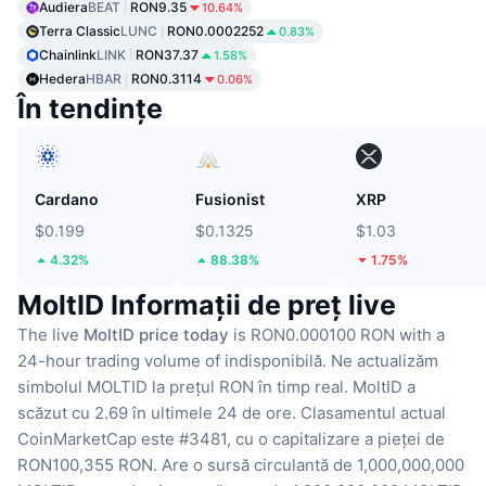
Audiera
BEAT
RON9.35
10.64%
Terra Classic
LUNC
RON0.0002252
0.83%
Chainlink
LINK
RON37.37
1.58%
Hedera
HBAR
RON0.3114
0.06%
În tendințe
Cardano
Fusionist
XRP
$0.199
$0.1325
$1.03
4.32%
88.38%
1.75%
MoltID Informații de preț live
The live
MoltID price today
is RON0.000100 RON with a
24-hour trading volume of indisponibilă.
Ne actualizăm
simbolul MOLTID la prețul RON în timp real.
MoltID a
scăzut cu 2.69 în ultimele 24 de ore.
Clasamentul actual
CoinMarketCap este #3481, cu o capitalizare a pieței de
RON100,355 RON.
Are o sursă circulantă de 1,000,000,000