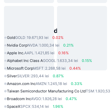
Active Populare din Lumea Reală
Gold
GOLD
19.671,93 lei
0.02%
Nvidia Corp
NVDA
1.000,34 lei
0.21%
Apple Inc.
AAPL
1.421,85 lei
0.16%
Alphabet Inc Class A
GOOGL
1.633,34 lei
0.15%
Microsoft Corp
MSFT
2.268,58 lei
0.44%
Silver
SILVER
293,44 lei
0.87%
Amazon.com Inc
AMZN
1.245,18 lei
0.33%
Taiwan Semiconductor Manufacturing Co Ltd
TSM
1.920,53 
Broadcom Inc
AVGO
1.926,28 lei
0.47%
SpaceX
SPCX
534,14 lei
1.96%