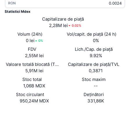
RON
În tendințe
ETF-uri cripto
Descoperă
CMC MCP
Statistici Mdex
Nou
Capitalizare de piață
ETF-uri Bitcoin
x402
Știri
2,28M lei
0.02%
Cripto
ETF-uri Ethereum
Volum (24h)
Vol/capit. de piață (24 h)
Academy
0 lei
0%
0%
Politică
FDV
Lich./Cap. de piață
Analiza tehnica
Cercetare
2,55M lei
9.92%
Sports
Valoare totală blocată (TVL)
Capitalizare de piață/TVL
RSI
Videoclipuri
5,91M lei
0,3871
Finanțe
MACD
Stoc total
Stoc maxim
Glosar
1,06B MDX
--
Tehnologie
Stoc circulant
Deținători
Derivate
Campanii
950,24M MDX
331,86K
NFT
Prezentare generală
Site web
Evenimentele Airdrop
Website
Whitepaper
Statistici generale NFT
Rețele sociale
Lichidări
Recompense sub formă de diamante