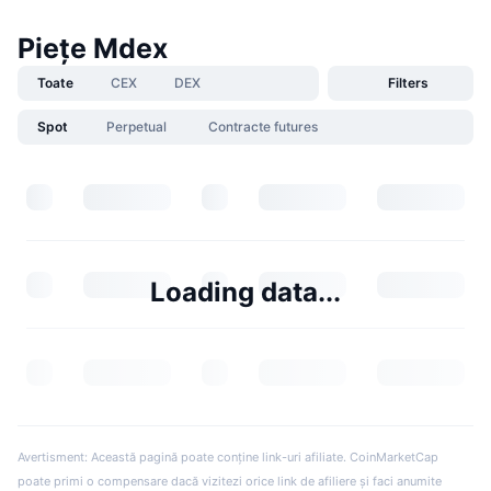
Piețe Mdex
Toate
CEX
DEX
Filters
Spot
Perpetual
Contracte futures
Loading data...
Avertisment: Această pagină poate conține link-uri afiliate. CoinMarketCap
poate primi o compensare dacă vizitezi orice link de afiliere și faci anumite