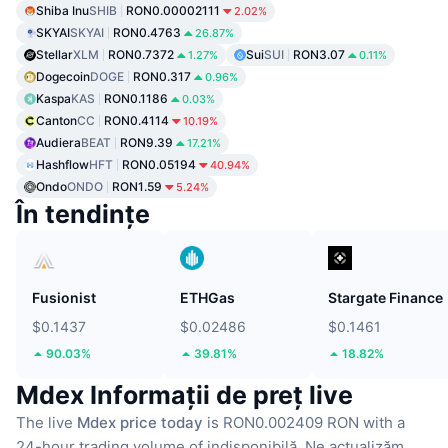
Shiba Inu
SHIB
RON0.00002111
2.02%
SKYAI
SKYAI
RON0.4763
26.87%
Stellar
XLM
RON0.7372
Sui
SUI
RON3.07
1.27%
0.11%
Dogecoin
DOGE
RON0.317
0.96%
Kaspa
KAS
RON0.1186
0.03%
Canton
CC
RON0.4114
10.19%
Audiera
BEAT
RON9.39
17.21%
Hashflow
HFT
RON0.05194
40.94%
Ondo
ONDO
RON1.59
5.24%
În tendințe
Fusionist
ETHGas
Stargate Finance
$0.1437
$0.02486
$0.1461
90.03%
39.81%
18.82%
Mdex Informații de preț live
The live
Mdex price today
is RON0.002409 RON with a
24-hour trading volume of indisponibilă.
Ne actualizăm