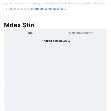
acțiuni, cum ar fi înscrierea și tranzacționarea folosind aceste platforme afiliate.
Te rugăm să consulți
Informații complete afiliați
.
Mdex Știri
Top
Cele mai recente
Analiza zilnică CMC