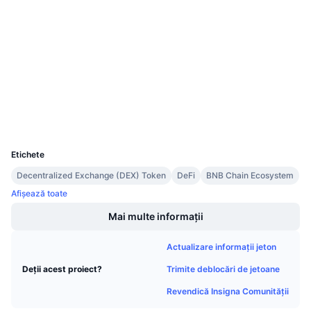
Vânzări viitoare
0x9c65...e3a739
Rate de finanțare
Contracte
Învață și Câștigă
3.8
Rating (CertiK)
Audits
Calendare
Explorers
hecoinfo.com
Calendar ICO
Wallets
UCID
Calendar evenimente
8335
Etichete
Decentralized Exchange (DEX) Token
DeFi
BNB Chain Ecosystem
Afișează toate
Mai multe informații
Actualizare informații jeton
Trimite deblocări de jetoane
Deții acest proiect?
Revendică Insigna Comunității