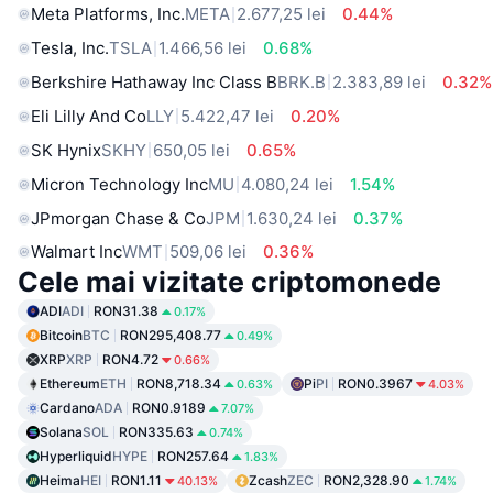
Meta Platforms, Inc.
META
2.677,25 lei
0.44%
Tesla, Inc.
TSLA
1.466,56 lei
0.68%
Berkshire Hathaway Inc Class B
BRK.B
2.383,89 lei
0.32%
Eli Lilly And Co
LLY
5.422,47 lei
0.20%
SK Hynix
SKHY
650,05 lei
0.65%
Micron Technology Inc
MU
4.080,24 lei
1.54%
JPmorgan Chase & Co
JPM
1.630,24 lei
0.37%
Walmart Inc
WMT
509,06 lei
0.36%
Cele mai vizitate criptomonede
ADI
ADI
RON31.38
0.17%
Bitcoin
BTC
RON295,408.77
0.49%
XRP
XRP
RON4.72
0.66%
Ethereum
ETH
RON8,718.34
Pi
PI
RON0.3967
0.63%
4.03%
Cardano
ADA
RON0.9189
7.07%
Solana
SOL
RON335.63
0.74%
Hyperliquid
HYPE
RON257.64
1.83%
Heima
HEI
RON1.11
Zcash
ZEC
RON2,328.90
40.13%
1.74%