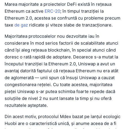
Marea majoritate a proiectelor DeFi există în rețeaua
Ethereum ca active
ERC-20
; în timpul tranziției la
Ethereum 2.0, acestea se confruntă cu probleme precum
taxe
de gaz
ridicate și viteze slabe de tranzacționare.
Majoritatea protocoalelor nou dezvoltate iau în
considerare în mod serios factorii de scalabilitate atunci
când își aleg rețeaua blockchain, în special atunci când
doresc o rată rapidă de adoptare. Deoarece s-a mutat la
începutul tranziției la Ethereum 2.0, Uniswap a avut un
avantaj datorită faptului că rețeaua Ethereum nu era atât
de aglomerată — unii spun că însuși Uniswap a cauzat
congestionarea rețelei. Cu toate acestea, majoritatea
pieței Uniswap s-ar putea schimba foarte repede dacă
soluțiile de nivel 2 nu sunt lansate la timp și nu oferă
rezultatele așteptate.
Din acest motiv, protocolul Mdex bazat pe lanțul ecologic
Huobi are o caracteristică unică, și anume aceea de a fi