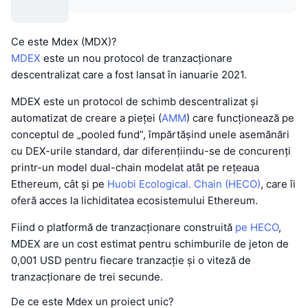
Ce este Mdex (MDX)?
MDEX
este un nou protocol de tranzacționare
descentralizat care a fost lansat în ianuarie 2021.
MDEX este un protocol de schimb descentralizat și
automatizat de creare a pieței (
AMM
) care funcționează pe
conceptul de „pooled fund”, împărtășind unele asemănări
cu DEX-urile standard, dar diferențiindu-se de concurenți
printr-un model dual-chain modelat atât pe rețeaua
Ethereum, cât și pe
Huobi Ecological. Chain (HECO)
, care îi
oferă acces la lichiditatea ecosistemului Ethereum.
Fiind o platformă de tranzacționare construită
pe HECO
,
MDEX are un cost estimat pentru schimburile de jeton de
0,001 USD pentru fiecare tranzacție și o viteză de
tranzacționare de trei secunde.
De ce este Mdex un proiect unic?