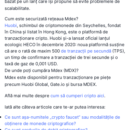
bazat pe un lanț care își propune să evite problemele de
scalabilitate.
Cum este securizată rețeaua Mdex?
Huobi
, schimbul de criptomonede din Seychelles, fondat
în China și listat în Hong Kong, este o platformă de
tranzacționare cripto. Huobi și-a lansat oficial lanțul
ecologic HECO în decembrie 2020: noua platformă susține
că are o rată de maxim 500
de tranzacții pe secundă
(TPS),
un timp de confirmare a tranzacției de trei secunde și o
taxă de gaz de 0,001 USD.
De unde poți cumpăra Mdex (MDX)?
Mdex este disponibil pentru tranzacționare pe piețe
precum Huobi Global, Gate.io și bursa MDEX.
Află mai multe despre
cum să cumperi cripto aici
.
Iată alte câteva articole care te-ar putea interesa:
Ce sunt așa-numitele „crypto faucet” sau modalitățile de
obținere de monede criptografice?
Ce sunt cardurile de debit criptografice?