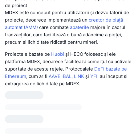
de proiect
MDEX este conceput pentru utilizatorii și dezvoltatorii de
proiecte, deoarece implementează un
creator de piață
automat (AMM)
care combate
abaterile
majore în cadrul
tranzacțiilor, care facilitează o bună adâncime a pieței,
precum și lichiditate ridicată pentru mineri.
Proiectele bazate pe
Huobi
și HECO folosesc și ele
platforma MDEX, deoarece facilitează comerțul cu activele
suportate de aceste rețele. Protocoalele
DeFi bazate pe
Ethereum
, cum ar fi
AAVE
,
BAL
,
LINK
și
YFI
, au început și
extragerea de lichiditate pe MDEX.