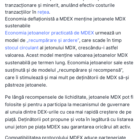
tranzacționare și minerit, anulând efectiv costurile
tranzacțiilor în
rețea
.
Economia deflaționistă a MDEX menține jetoanele MDX
sustenabile
Economia jetoanelor practicată de MDEX
urmează un
model de
„recumpărare și ardere”
, care scade în timp
stocul circulant
al jetonului MDX, crescându-i astfel
valoarea. Acest model menține valoarea jetoanelor MDX
sustenabilă pe termen lung. Economia jetoanelor sale este
susținută și de modelul „recumpărare și recompensă”,
care îi stimulează și mai mult pe deținătorii de MDX să-și
păstreze jetoanele.
Pe lângă recompensele de lichiditate, jetoanele MDX pot fi
folosite și pentru a participa la mecanismul de guvernare
al unuia dintre DEX-urile cu cea mai rapidă creștere de pe
piață. Deținătorii pot propune și vota în legătură cu listarea
unui jeton pe piața MDEX sau garantarea oricărui alt activ.
Compatibilitatea protocolului MDEX aduce parteneriate