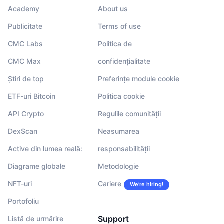
Academy
About us
Publicitate
Terms of use
CMC Labs
Politica de
CMC Max
confidențialitate
Știri de top
Preferințe module cookie
ETF-uri Bitcoin
Politica cookie
API Crypto
Regulile comunității
DexScan
Neasumarea
Active din lumea reală:
responsabilității
Diagrame globale
Metodologie
NFT-uri
Cariere
We’re hiring!
Portofoliu
Support
Listă de urmărire