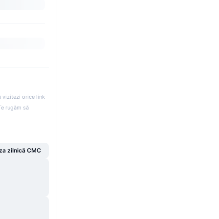
izitezi orice link
. Te rugăm să
za zilnică CMC