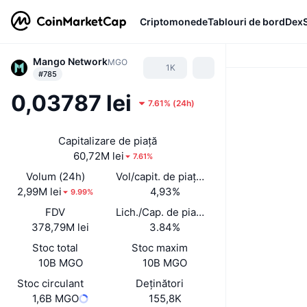
Criptomonede
Tablouri de bord
Dex
Mango Network
MGO
1K
#785
0,03787 lei
7.61%
(
24h
)
Capitalizare de piață
60,72M lei
7.61%
Volum (24h)
Vol/capit. de piață (24 h)
2,99M lei
4,93%
9.99%
FDV
Lich./Cap. de piață
378,79M lei
3.84%
Stoc total
Stoc maxim
10B MGO
10B MGO
Stoc circulant
Deținători
1,6B MGO
155,8K