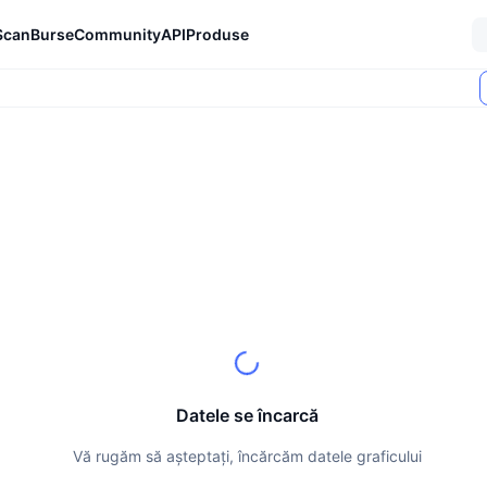
Scan
Burse
Community
API
Produse
Datele se încarcă
Vă rugăm să așteptați, încărcăm datele graficului