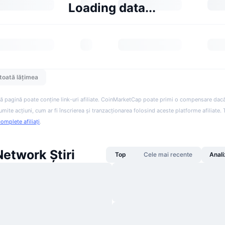
Loading data...
toată lățimea
ă pagină poate conține link-uri afiliate. CoinMarketCap poate primi o compensare dacă v
anumite acțiuni, cum ar fi înscrierea și tranzacționarea folosind aceste platforme afiliate
complete afiliați
.
etwork Știri
Top
Cele mai recente
Anali