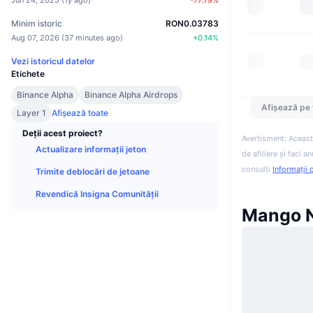
Minim istoric
RON0.03783
Aug 07, 2026
(
37 minutes ago
)
+
0.14
%
Vezi istoricul datelor
Etichete
Binance Alpha
Binance Alpha Airdrops
Afișează pe 
Layer 1
Afișează toate
Deții acest proiect?
Avertisment: Aceast
Actualizare informații jeton
de afiliere și faci 
consulți
Informații 
Trimite deblocări de jetoane
Revendică Insigna Comunității
Mango N