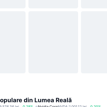
Populare din Lumea Reală
9.576,36 lei
0.28%
Nvidia Corp
NVDA
1.001,12 lei
0.20%