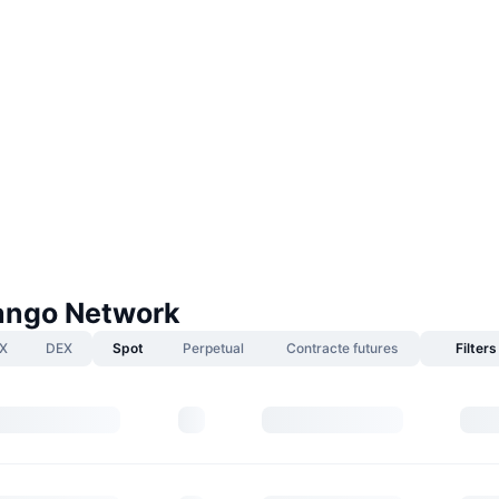
ango Network
X
DEX
Spot
Perpetual
Contracte futures
Filters