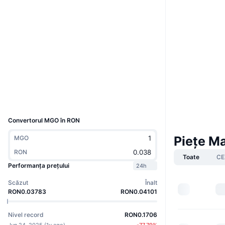
Boost
Site web
Website
Rețele sociale
Contracte
0x5e0d...118EB1
4.4
Rating (CertiK)
Explorers
bscscan.com
Wallets
UCID
36935
Convertorul MGO în RON
Piețe M
MGO
RON
Toate
CE
Performanța prețului
24h
Scăzut
Înalt
RON0.03783
RON0.04101
Nivel record
RON0.1706
Jun 24, 2025
(
1y ago
)
-77.79
%