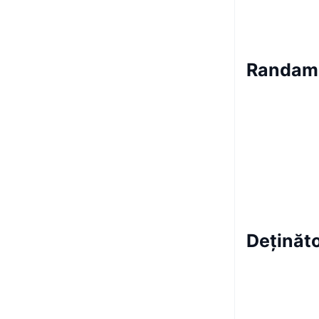
Randam
Deținăt