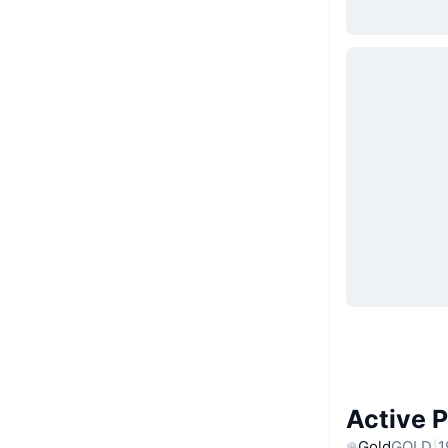
Active 
Gold
GOLD
1