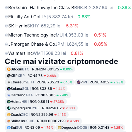
Berkshire Hathaway Inc Class B
BRK.B
2.387,64 lei
0.89%
Eli Lilly And Co
LLY
5.382,74 lei
0.88%
SK Hynix
SKHY
652,29 lei
5.31%
Micron Technology Inc
MU
4.053,03 lei
0.51%
JPmorgan Chase & Co
JPM
1.624,55 lei
0.85%
Walmart Inc
WMT
508,23 lei
0.81%
Cele mai vizitate criptomonede
Bitcoin
BTC
RON294,001.75
0.09%
XRP
XRP
RON4.73
2.48%
Ethereum
ETH
RON8,705.73
Pi
PI
RON0.4052
0.16%
2.98%
Solana
SOL
RON333.35
1.44%
Cardano
ADA
RON0.9305
7.48%
Heima
HEI
RON0.8951
27.35%
Hyperliquid
HYPE
RON256.02
2.33%
Zcash
ZEC
RON2,259.96
4.13%
Shiba Inu
SHIB
RON0.00002129
4.58%
Sui
SUI
RON3.09
Dogecoin
DOGE
RON0.3148
1.79%
1.25%