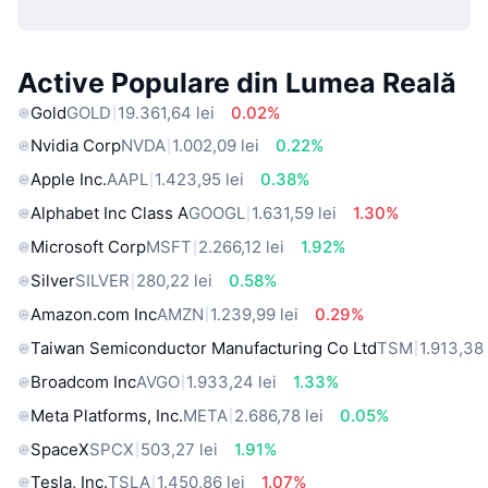
Active Populare din Lumea Reală
Gold
GOLD
19.361,64 lei
0.02%
Nvidia Corp
NVDA
1.002,09 lei
0.22%
Apple Inc.
AAPL
1.423,95 lei
0.38%
Alphabet Inc Class A
GOOGL
1.631,59 lei
1.30%
Microsoft Corp
MSFT
2.266,12 lei
1.92%
Silver
SILVER
280,22 lei
0.58%
Amazon.com Inc
AMZN
1.239,99 lei
0.29%
Taiwan Semiconductor Manufacturing Co Ltd
TSM
1.913,38 
Broadcom Inc
AVGO
1.933,24 lei
1.33%
Meta Platforms, Inc.
META
2.686,78 lei
0.05%
SpaceX
SPCX
503,27 lei
1.91%
Tesla, Inc.
TSLA
1.450,86 lei
1.07%