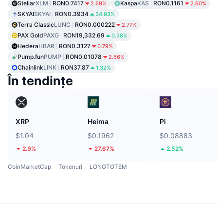
Stellar
XLM
RON0.7417
Kaspa
KAS
RON0.1161
2.69%
2.60%
SKYAI
SKYAI
RON0.3934
34.93%
Terra Classic
LUNC
RON0.000222
2.77%
PAX Gold
PAXG
RON19,332.69
0.38%
Hedera
HBAR
RON0.3127
0.79%
Pump.fun
PUMP
RON0.01078
2.56%
Chainlink
LINK
RON37.87
1.32%
În tendințe
XRP
Heima
Pi
$1.04
$0.1962
$0.08883
2.9%
27.67%
2.52%
CoinMarketCap
Tokenuri
LONGTOTEM