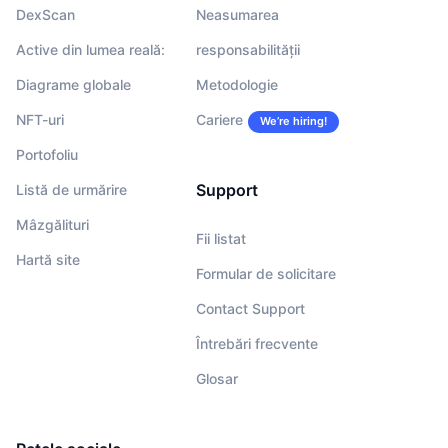
DexScan
Neasumarea
Active din lumea reală:
responsabilității
Diagrame globale
Metodologie
NFT-uri
Cariere
We’re hiring!
Portofoliu
Support
Listă de urmărire
Mâzgălituri
Fii listat
Hartă site
Formular de solicitare
Contact Support
Întrebări frecvente
Glosar