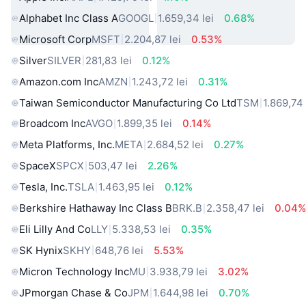
Alphabet Inc Class A
GOOGL
1.659,34 lei
0.68%
Microsoft Corp
MSFT
2.204,87 lei
0.53%
Silver
SILVER
281,83 lei
0.12%
Amazon.com Inc
AMZN
1.243,72 lei
0.31%
Taiwan Semiconductor Manufacturing Co Ltd
TSM
1.869,74 
Broadcom Inc
AVGO
1.899,35 lei
0.14%
Meta Platforms, Inc.
META
2.684,52 lei
0.27%
SpaceX
SPCX
503,47 lei
2.26%
Tesla, Inc.
TSLA
1.463,95 lei
0.12%
Berkshire Hathaway Inc Class B
BRK.B
2.358,47 lei
0.04
Eli Lilly And Co
LLY
5.338,53 lei
0.35%
SK Hynix
SKHY
648,76 lei
5.53%
Micron Technology Inc
MU
3.938,79 lei
3.02%
JPmorgan Chase & Co
JPM
1.644,98 lei
0.70%