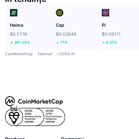
Heima
Cap
Pi
$0.5178
$0.02948
$0.09111
261.35%
7.1%
6.27%
CoinMarketCap
Tokenuri
LOGOS AI
Produse
Company