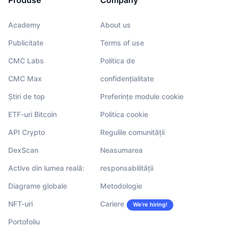
Academy
About us
Publicitate
Terms of use
CMC Labs
Politica de
CMC Max
confidențialitate
Știri de top
Preferințe module cookie
ETF-uri Bitcoin
Politica cookie
API Crypto
Regulile comunității
DexScan
Neasumarea
Active din lumea reală:
responsabilității
Diagrame globale
Metodologie
NFT-uri
Cariere
We’re hiring!
Portofoliu