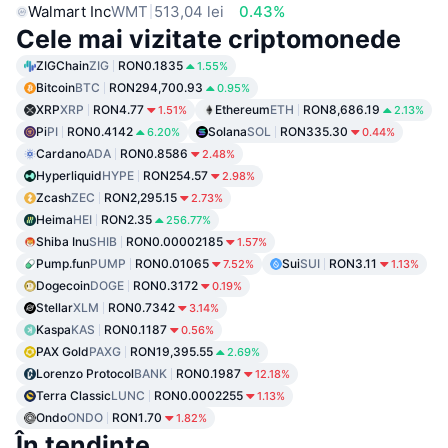
Walmart Inc
WMT
513,04 lei
0.43%
Cele mai vizitate criptomonede
ZIGChain
ZIG
RON0.1835
1.55%
Bitcoin
BTC
RON294,700.93
0.95%
XRP
XRP
RON4.77
Ethereum
ETH
RON8,686.19
1.51%
2.13%
Pi
PI
RON0.4142
Solana
SOL
RON335.30
6.20%
0.44%
Cardano
ADA
RON0.8586
2.48%
Hyperliquid
HYPE
RON254.57
2.98%
Zcash
ZEC
RON2,295.15
2.73%
Heima
HEI
RON2.35
256.77%
Shiba Inu
SHIB
RON0.00002185
1.57%
Pump.fun
PUMP
RON0.01065
Sui
SUI
RON3.11
7.52%
1.13%
Dogecoin
DOGE
RON0.3172
0.19%
Stellar
XLM
RON0.7342
3.14%
Kaspa
KAS
RON0.1187
0.56%
PAX Gold
PAXG
RON19,395.55
2.69%
Lorenzo Protocol
BANK
RON0.1987
12.18%
Terra Classic
LUNC
RON0.0002255
1.13%
Ondo
ONDO
RON1.70
1.82%
În tendințe