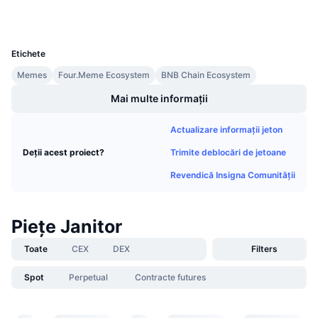
Wallets
Vânzări viitoare
Rate de finanțare
Învață și Câștigă
UCID
36725
Etichete
Calendare
Memes
Four.Meme Ecosystem
BNB Chain Ecosystem
Mai multe informații
Calendar ICO
Actualizare informații jeton
Calendar evenimente
Trimite deblocări de jetoane
Deții acest proiect?
Revendică Insigna Comunității
Piețe Janitor
Toate
CEX
DEX
Filters
Spot
Perpetual
Contracte futures