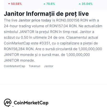
50.58%
70.6%
35.04%
Janitor Informații de preț live
The live
Janitor price today
is RON0.000156 RON with a
24-hour trading volume of RON157.04 RON.
Ne actualizăm
simbolul JANITOR la prețul RON în timp real.
Janitor a
scăzut cu 0.50 în ultimele 24 de ore.
Clasamentul actual
CoinMarketCap este #3351, cu o capitalizare a pieței de
RON156,284 RON.
Are o sursă circulantă de 1,000,000,000
JANITOR monede
și o sursă max. de 1,000,000,000
JANITOR monede.
CoinMarketCap
Tokenuri
Janitor