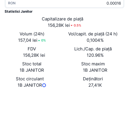
RON
În tendințe
ETF-uri cripto
Descoperă
CMC MCP
Statistici Janitor
Nou
Capitalizare de piață
ETF-uri Bitcoin
x402
Știri
156,28K lei
0.5%
Cripto
ETF-uri Ethereum
Volum (24h)
Vol/capit. de piață (24 h)
Academy
157,04 lei
0,1004%
0%
Politică
FDV
Lich./Cap. de piață
Analiza tehnica
Cercetare
156,28K lei
120.96%
Sports
Stoc total
Stoc maxim
RSI
Videoclipuri
1B JANITOR
1B JANITOR
Finanțe
MACD
Stoc circulant
Deținători
Glosar
1B JANITOR
27,41K
Tehnologie
Site web
Website
Derivate
Campanii
Rețele sociale
NFT
Prezentare generală
Evenimentele Airdrop
Contracte
0x3c8D...984444
3.4
Rating (CertiK)
Statistici generale NFT
Lichidări
Recompense sub formă de diamante
Explorers
bscscan.com