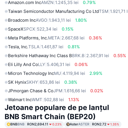
Amazon.com Inc
AMZN
1.245,35 lei
0.79%
Taiwan Semiconductor Manufacturing Co Ltd
TSM
1.921,71 l
Broadcom Inc
AVGO
1.943,11 lei
1.80%
SpaceX
SPCX
522,34 lei
0.15%
Meta Platforms, Inc.
META
2.667,68 lei
0.36%
Tesla, Inc.
TSLA
1.461,87 lei
0.81%
Berkshire Hathaway Inc Class B
BRK.B
2.367,91 lei
0.55%
Eli Lilly And Co
LLY
5.406,31 lei
0.06%
Micron Technology Inc
MU
4.119,94 lei
2.99%
SK Hynix
SKHY
653,86 lei
0.38%
JPmorgan Chase & Co
JPM
1.616,66 lei
0.02%
Walmart Inc
WMT
502,88 lei
1.13%
Jetoane populare de pe lanțul
BNB Smart Chain (BEP20)
BNB
BNB
RON2,694.11
Aster
ASTER
RON2.72
0.23%
1.35%