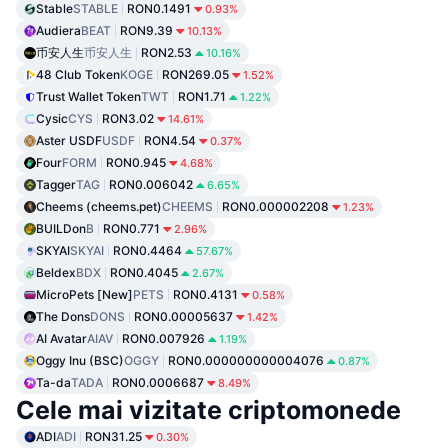
Stable
STABLE
RON0.1491
0.93%
Audiera
BEAT
RON9.39
10.13%
币安人生
币安人生
RON2.53
10.16%
48 Club Token
KOGE
RON269.05
1.52%
Trust Wallet Token
TWT
RON1.71
1.22%
Cysic
CYS
RON3.02
14.61%
Aster USDF
USDF
RON4.54
0.37%
Four
FORM
RON0.945
4.68%
Tagger
TAG
RON0.006042
6.65%
Cheems (cheems.pet)
CHEEMS
RON0.000002208
1.23%
BUILDon
B
RON0.771
2.96%
SKYAI
SKYAI
RON0.4464
57.67%
Beldex
BDX
RON0.4045
2.67%
MicroPets [New]
PETS
RON0.4131
0.58%
The Dons
DONS
RON0.00005637
1.42%
AI Avatar
AIAV
RON0.007926
1.19%
Oggy Inu (BSC)
OGGY
RON0.000000000004076
0.87%
Ta-da
TADA
RON0.0006687
8.49%
Cele mai vizitate criptomonede
ADI
ADI
RON31.25
0.30%