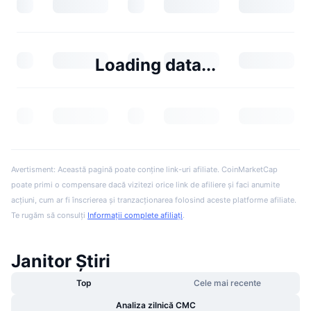
Loading data...
Avertisment: Această pagină poate conține link-uri afiliate. CoinMarketCap
poate primi o compensare dacă vizitezi orice link de afiliere și faci anumite
acțiuni, cum ar fi înscrierea și tranzacționarea folosind aceste platforme afiliate.
Te rugăm să consulți
Informații complete afiliați
.
Janitor Știri
Top
Cele mai recente
Analiza zilnică CMC