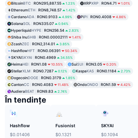
Bitcoin
BTC
RON295,887.55
XRP
XRP
RON4.71
1.23%
1.01%
Ethereum
ETH
RON8,748.57
1.42%
Cardano
ADA
RON0.9103
Pi
PI
RON0.4008
4.99%
4.86%
Solana
SOL
RON335.07
0.94%
Hyperliquid
HYPE
RON256.54
2.83%
Shiba Inu
SHIB
RON0.00002111
1.41%
Zcash
ZEC
RON2,314.01
3.85%
Hashflow
HFT
RON0.06391
50.34%
SKYAI
SKYAI
RON0.4969
34.55%
Heima
HEI
RON1.08
Sui
SUI
RON3.05
10.55%
0.20%
Stellar
XLM
RON0.7287
Kaspa
KAS
RON0.1184
0.12%
2.73%
Dogecoin
DOGE
RON0.3179
1.85%
Canton
CC
RON0.4083
Ondo
ONDO
RON1.59
11.48%
4.42%
Audiera
BEAT
RON9.83
2.74%
În tendințe
Hashflow
Fusionist
SKYAI
$0.01406
$0.1321
$0.1094