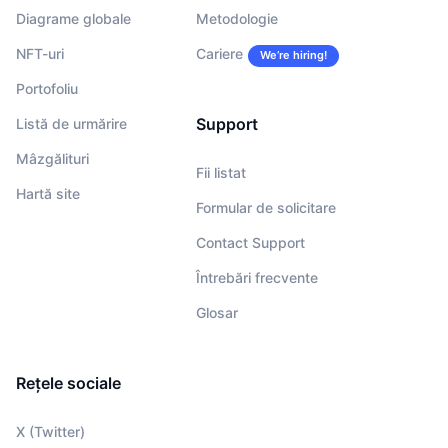
Diagrame globale
Metodologie
NFT-uri
Cariere
We’re hiring!
Portofoliu
Support
Listă de urmărire
Mâzgălituri
Fii listat
Hartă site
Formular de solicitare
Contact Support
Întrebări frecvente
Glosar
Rețele sociale
X (Twitter)