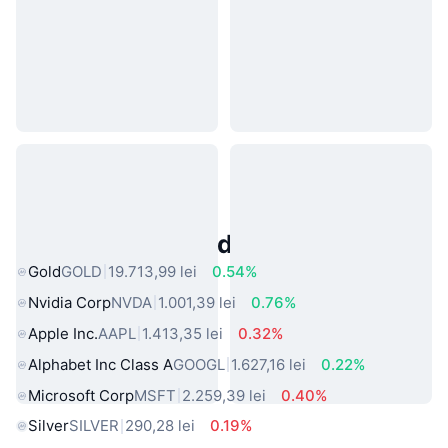
Active Populare din Lumea Reală
Gold
GOLD
19.713,99 lei
0.54%
Nvidia Corp
NVDA
1.001,39 lei
0.76%
Apple Inc.
AAPL
1.413,35 lei
0.32%
Alphabet Inc Class A
GOOGL
1.627,16 lei
0.22%
Microsoft Corp
MSFT
2.259,39 lei
0.40%
Silver
SILVER
290,28 lei
0.19%